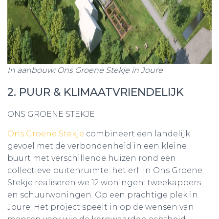
In aanbouw: Ons Groene Stekje in Joure
2. PUUR & KLIMAATVRIENDELIJK
ONS GROENE STEKJE
Ons Groene Stekje
combineert een landelijk
gevoel met de verbondenheid in een kleine
buurt met verschillende huizen rond een
collectieve buitenruimte: het erf. In Ons Groene
Stekje realiseren we 12 woningen: tweekappers
en schuurwoningen. Op een prachtige plek in
Joure. Het project speelt in op de wensen van