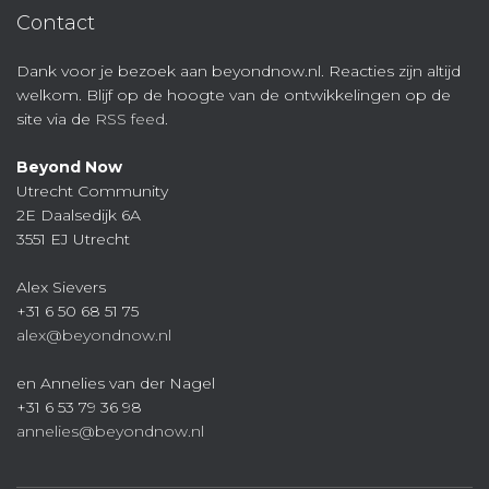
Contact
Dank voor je bezoek aan beyondnow.nl. Reacties zijn altijd
welkom. Blijf op de hoogte van de ontwikkelingen op de
site via de
RSS feed
.
Beyond Now
Utrecht Community
2E Daalsedijk 6A
3551 EJ Utrecht
Alex Sievers
+31 6 50 68 51 75
alex@beyondnow.nl
en Annelies van der Nagel
+31 6 53 79 36 98
annelies@beyondnow.nl