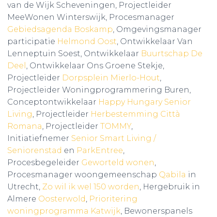
van de Wijk Scheveningen, Projectleider
MeeWonen Winterswijk, Procesmanager
Gebiedsagenda Boskamp
, Omgevingsmanager
participatie
Helmond Oost
, Ontwikkelaar Van
Lenneptuin Soest, Ontwikkelaar
Buurtschap De
Deel
, Ontwikkelaar Ons Groene Stekje,
Projectleider
Dorpsplein Mierlo-Hout
,
Projectleider Woningprogrammering Buren,
Conceptontwikkelaar
Happy Hungary Senior
Living
, Projectleider
Herbestemming Città
Romana
, Projectleider
TOMMY
,
Initiatiefnemer
Senior Smart Living /
Seniorenstad
en
ParkEntree
,
Procesbegeleider
Geworteld wonen
,
Procesmanager woongemeenschap
Qabila
in
Utrecht,
Zo wil ik wel 150 worden
, Hergebruik in
Almere
Oosterwold
,
Prioritering
woningprogramma Katwijk
, Bewonerspanels