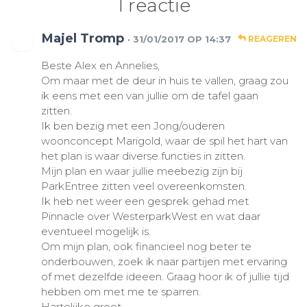
1 reactie
Majel Tromp
· 31/01/2017 OP 14:37
REAGEREN
Beste Alex en Annelies,
Om maar met de deur in huis te vallen, graag zou
ik eens met een van jullie om de tafel gaan
zitten.
Ik ben bezig met een Jong/ouderen
woonconcept Marigold, waar de spil het hart van
het plan is waar diverse functies in zitten.
Mijn plan en waar jullie meebezig zijn bij
ParkEntree zitten veel overeenkomsten.
Ik heb net weer een gesprek gehad met
Pinnacle over WesterparkWest en wat daar
eventueel mogelijk is.
Om mijn plan, ook financieel nog beter te
onderbouwen, zoek ik naar partijen met ervaring
of met dezelfde ideeen. Graag hoor ik of jullie tijd
hebben om met me te sparren.
Hartelijke groet,