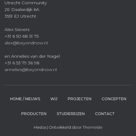
Utrecht Community
2E Daalsedijk 6A
3551 EJ Utrecht
Alex Sievers
+31 6 50 68 51 75
alex@beyondnow.nl
en Annelies van der Nagel
+31 6 53 79 36 98
annelies@beyondnow.nl
HOME / NIEUWS
WIJ
PROJECTEN
CONCEPTEN
PRODUCTEN
STUDIEREIZEN
CONTACT
Hestia | Ontwikkeld door
ThemeIsle