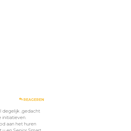
REAGEREN
l degelijk ,gedacht
initiatieven.
nood aan het huren
t u en Senior Smart