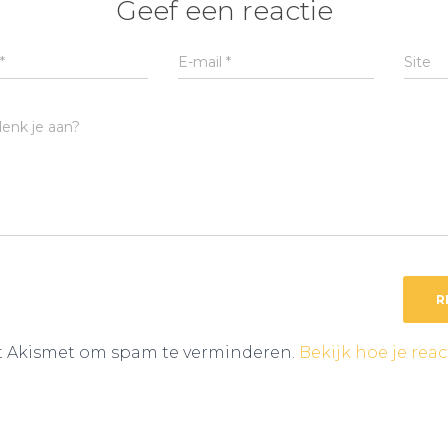
Geef een reactie
*
E-mail
*
Site
enk je aan?
kt Akismet om spam te verminderen.
Bekijk hoe je rea