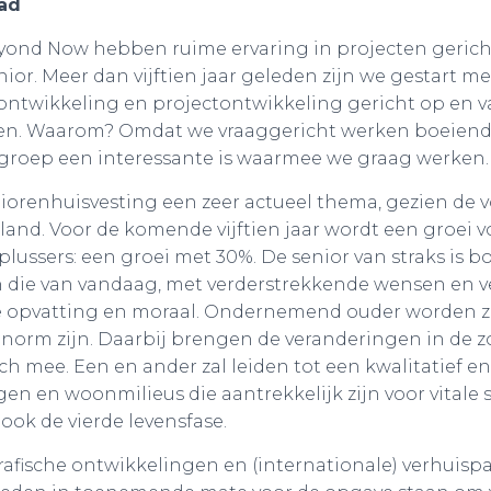
tad
yond Now hebben ruime ervaring in projecten gericht
ior. Meer dan vijftien jaar geleden zijn we gestart me
ontwikkeling en projectontwikkeling gericht op en v
en. Waarom? Omdat we vraaggericht werken boeiend 
groep een interessante is waarmee we graag werken.
iorenhuisvesting een zeer actueel thema, gezien de
 land. Voor de komende vijftien jaar wordt een groei v
-plussers: een groei met 30%. De senior van straks is 
n die van vandaag, met verderstrekkende wensen en 
e opvatting en moraal. Ondernemend ouder worden za
norm zijn. Daarbij brengen de veranderingen in de 
h mee. Een en ander zal leiden tot een kwalitatief en
en en woonmilieus die aantrekkelijk zijn voor vitale 
ook de vierde levensfase.
fische ontwikkelingen en (internationale) verhuisp