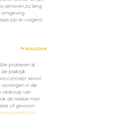
s senioren,zo lang
e omgeving.
aas zijn er volgens
REAGEREN
 We proberen al
 de praktijk
ons concept senior
e woningen in de
de verkoop van
ok de relatie met
matie of gewoon
ww.vitaalenzo.nl