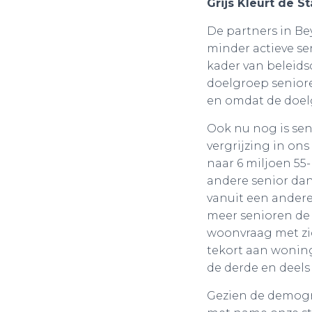
Grijs Kleurt de S
De partners in Be
minder actieve sen
kader van beleids
doelgroep senior
en omdat de doel
Ook nu nog is sen
vergrijzing in ons
naar 6 miljoen 55
andere senior da
vanuit een ander
meer senioren de 
woonvraag met zic
tekort aan woning
de derde en deels 
Gezien de demogra