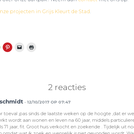
nze projecten in Grijs Kleurt de Stad
.
2 reacties
.schmidt
· 12/10/2017 OP 07:47
 toeval ,pas sinds de laatste weken op de hoogte ,dat er we
kt wordt aan wonen en leven na 60 jaar, middels particuliere 
s 71 jaar, fit. Groot huis verkocht en zoekende . Tijdelijk uit 
,omdat wat ik zoek en wenselijk is,niet gevonden wordt. Wa