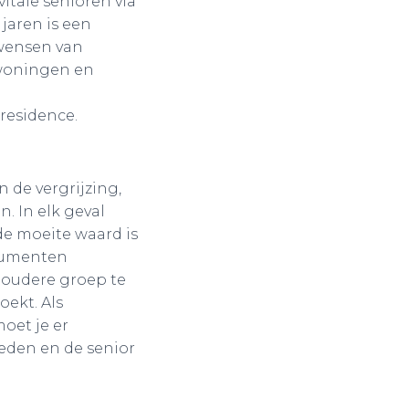
tale senioren via
jaren is een
 wensen van
 woningen en
 residence.
 de vergrijzing,
. In elk geval
de moeite waard is
nsumenten
 oudere groep te
ekt. Als
oet je er
eden en de senior