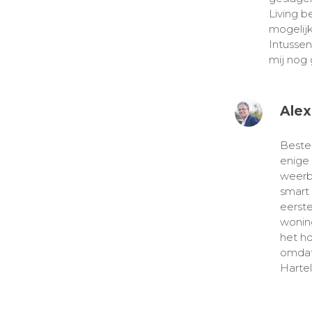
Living b
mogelijk
Intussen
mij nog 
Alex
Beste 
enige 
weerba
smart 
eerste
wonin
het h
omdat
Hartel