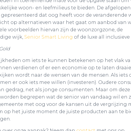
eden in toenemende mate voor de opgave staan om vi
elijke woon- en leefmilieus te bieden. De afgelopen 
 gepresenteerd dat oog heeft voor de veranderende
 richt op alternatieven waar het gaat om aanbod van
ele voorbeelden hiervan zijn de woonzorgzone, de
dige wijk,
Senior Smart Living
of de luxe all inclusieve
 Gold
lijkheden om iets te kunnen betekenen op het vlak van
nnen verdienen of er een economie op te laten draaien
jken wordt naar de wensen van de mensen. Als iets 
al men er ook iets mee willen (investeren). Oudere co
an gedrag, net als jonge consumenten. Maar om deze
worden begrepen wat de senior van vandaag wil en zo
gemeente met oog voor de kansen uit de vergrijzing m
 op het juiste moment de juiste producten aan te bi
igen.
n over onze aanpak? Neem dan
contact
met ons op.