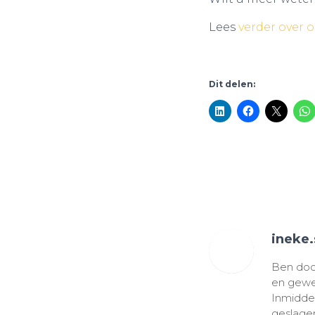
Lees
verder over o
Dit delen:
ineke
Ben door
en gewer
Inmiddel
geslagen