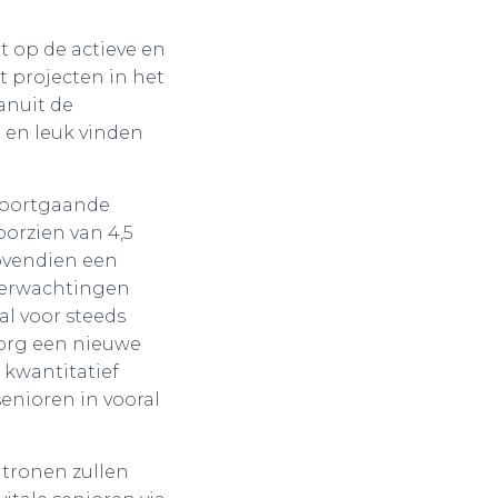
 op de actieve en
t projecten in het
anuit de
en leuk vinden
 voortgaande
oorzien van 4,5
bovendien een
verwachtingen
l voor steeds
zorg een nieuwe
 kwantitatief
senioren in vooral
atronen zullen