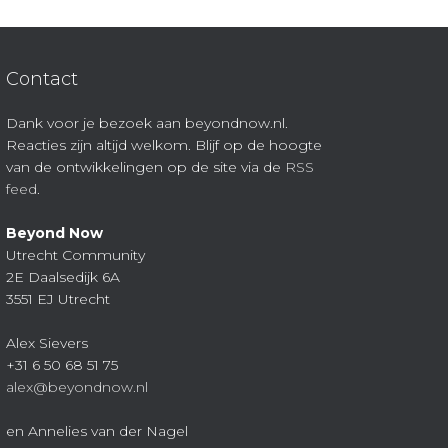
Contact
Dank voor je bezoek aan beyondnow.nl.
Reacties zijn altijd welkom. Blijf op de hoogte
van de ontwikkelingen op de site via de
RSS
feed
.
Beyond Now
Utrecht Community
2E Daalsedijk 6A
3551 EJ Utrecht
Alex Sievers
+31 6 50 68 51 75
alex@beyondnow.nl
en Annelies van der Nagel