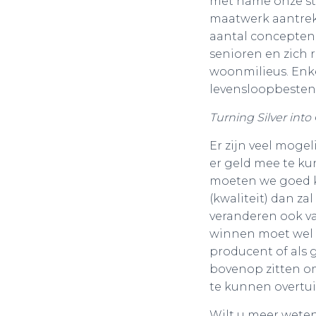
met name onze st
maatwerk aantrekk
aantal concepten
senioren en zich
woonmilieus. Enk
levensloopbesten
Turning Silver into
Er zijn veel moge
er geld mee te ku
moeten we goed ki
(kwaliteit) dan z
veranderen ook v
winnen moet wel 
producent of als 
bovenop zitten om
te kunnen overtu
Wilt u meer wete