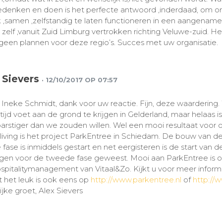
edenken en doen is het perfecte antwoord ,inderdaad, om on
 ,samen ,zelfstandig te laten functioneren in een aangenam
 zelf ,vanuit Zuid Limburg vertrokken richting Veluwe-zuid. Hel
geen plannen voor deze regio’s. Succes met uw organisatie.
 Sievers
· 12/10/2017 OP 07:57
Ineke Schmidt, dank voor uw reactie. Fijn, deze waardering.
tijd voet aan de grond te krijgen in Gelderland, maar helaas is
rstiger dan we zouden willen. Wel een mooi resultaat voor 
living is het project ParkEntree in Schiedam. De bouw van d
 fase is inmiddels gestart en net eergisteren is de start van 
gen voor de tweede fase geweest. Mooi aan ParkEntree is o
ospitalitymanagement van Vitaal&Zo. Kijkt u voor meer infor
 het leuk is ook eens op
http://www.parkentree.nl
of
http://w
ijke groet, Alex Sievers