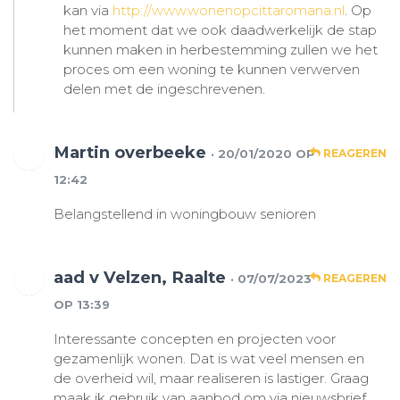
kan via
http://www.wonenopcittaromana.nl
. Op
het moment dat we ook daadwerkelijk de stap
kunnen maken in herbestemming zullen we het
proces om een woning te kunnen verwerven
delen met de ingeschrevenen.
Martin overbeeke
· 20/01/2020 OP
REAGEREN
12:42
Belangstellend in woningbouw senioren
aad v Velzen, Raalte
· 07/07/2023
REAGEREN
OP 13:39
Interessante concepten en projecten voor
gezamenlijk wonen. Dat is wat veel mensen en
de overheid wil, maar realiseren is lastiger. Graag
maak ik gebruik van aanbod om via nieuwsbrief