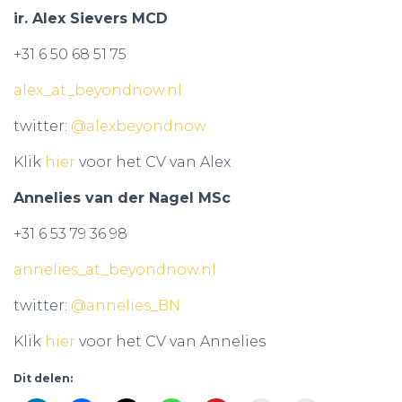
ir. Alex Sievers MCD
+31 6 50 68 51 75
alex_at_beyondnow.nl
twitter:
@alexbeyondnow
Klik
hier
voor het CV van Alex
Annelies van der Nagel MSc
+31 6 53 79 36 98
annelies_at_beyondnow.nl
twitter:
@annelies_BN
Klik
hier
voor het CV van Annelies
Dit delen: