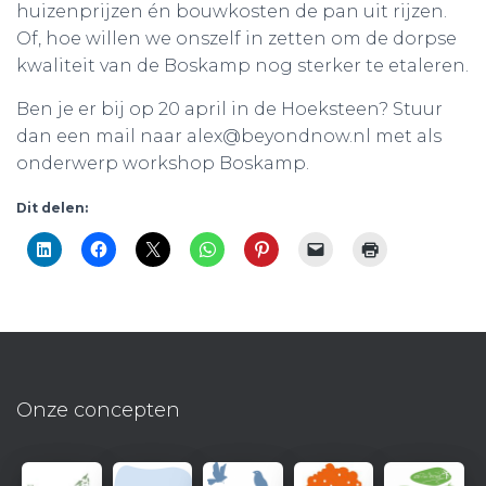
huizenprijzen én bouwkosten de pan uit rijzen.
Of, hoe willen we onszelf in zetten om de dorpse
kwaliteit van de Boskamp nog sterker te etaleren.
Ben je er bij op 20 april in de Hoeksteen? Stuur
dan een mail naar alex@beyondnow.nl met als
onderwerp workshop Boskamp.
Dit delen:
Onze concepten