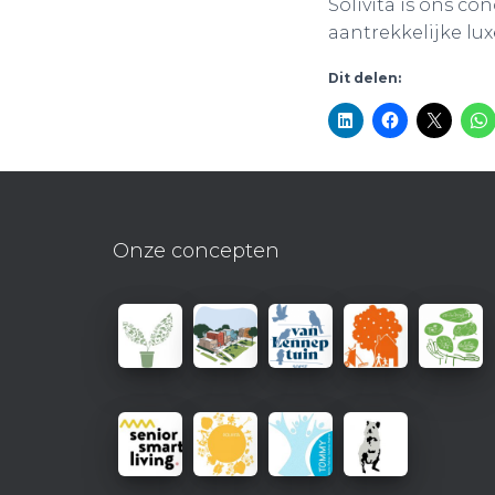
Solivita is ons c
aantrekkelijke lu
Dit delen:
Onze concepten