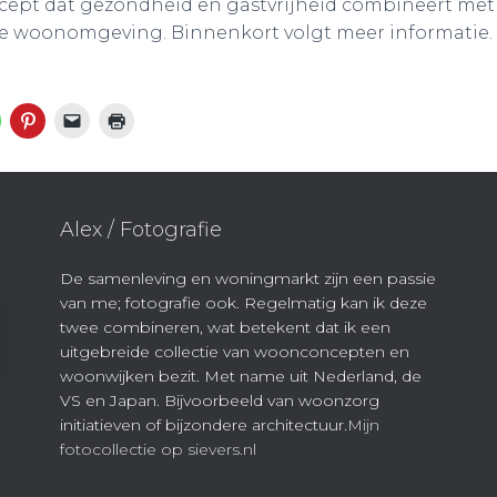
oncept dat gezondheid en gastvrijheid combineert met
xe woonomgeving. Binnenkort volgt meer informatie.
Alex / Fotografie
De samenleving en woningmarkt zijn een passie
van me; fotografie ook. Regelmatig kan ik deze
twee combineren, wat betekent dat ik een
uitgebreide collectie van woonconcepten en
woonwijken bezit. Met name uit Nederland, de
VS en Japan. Bijvoorbeeld van woonzorg
initiatieven of bijzondere architectuur.
Mijn
fotocollectie op sievers.nl