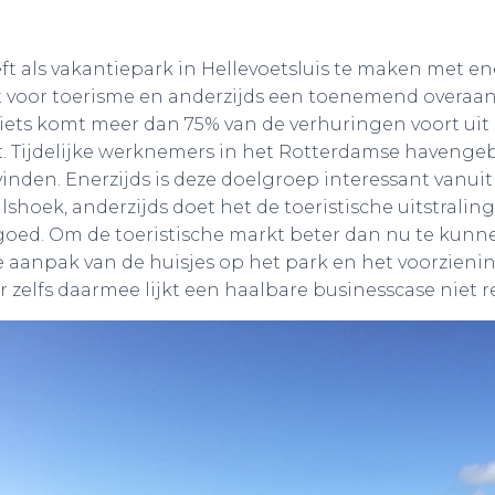
t als vakantiepark in Hellevoetsluis te maken met en
voor toerisme en anderzijds een toenemend overaa
iets komt meer dan 75% van de verhuringen voort uit d
t. Tijdelijke werknemers in het Rotterdamse havenge
nden. Enerzijds is deze doelgroep interessant vanuit
shoek, anderzijds doet het de toeristische uitstralin
oed. Om de toeristische markt beter dan nu te kunne
 aanpak van de huisjes op het park en het voorzieni
 zelfs daarmee lijkt een haalbare businesscase niet r