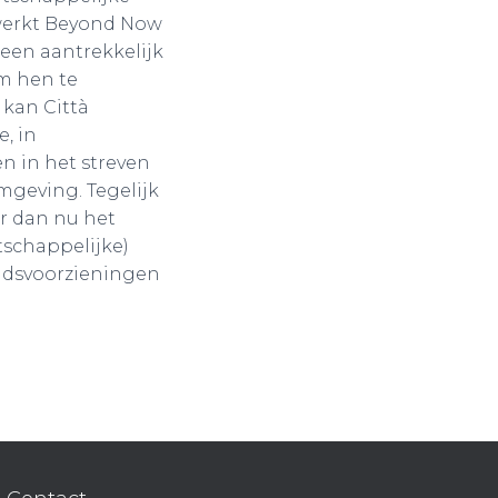
werkt Beyond Now
 een aantrekkelijk
m hen te
 kan Città
, in
en in het streven
mgeving. Tegelijk
r dan nu het
tschappelijke)
ijdsvoorzieningen