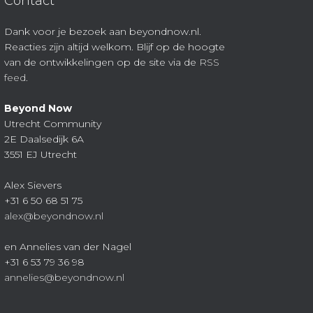
Contact
Dank voor je bezoek aan beyondnow.nl.
Reacties zijn altijd welkom. Blijf op de hoogte
van de ontwikkelingen op de site via de
RSS
feed
.
Beyond Now
Utrecht Community
2E Daalsedijk 6A
3551 EJ Utrecht
Alex Sievers
+31 6 50 68 51 75
alex@beyondnow.nl
en Annelies van der Nagel
+31 6 53 79 36 98
annelies@beyondnow.nl