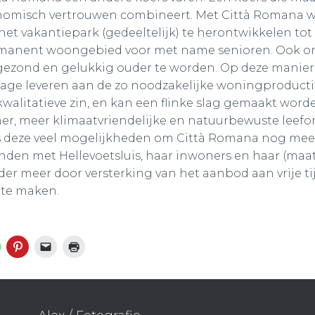
omisch vertrouwen combineert. Met Città Romana 
het vakantiepark (gedeeltelijk) te herontwikkelen tot
rmanent woongebied voor met name senioren. Ook o
t gezond en gelukkig ouder te worden. Op deze manier
age leveren aan de zo noodzakelijke woningproductie
kwalitatieve zin, en kan een flinke slag gemaakt word
r, meer klimaatvriendelijke en natuurbewuste leefo
als deze veel mogelijkheden om Città Romana nog mee
rbinden met Hellevoetsluis, haar inwoners en haar (maa
r meer door versterking van het aanbod aan vrije t
 te maken.