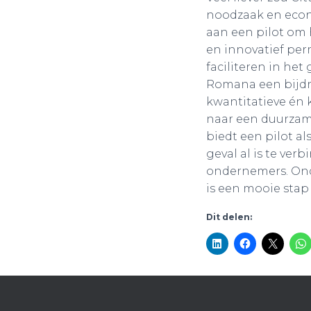
noodzaak en econ
aan een pilot om 
en innovatief pe
faciliteren in he
Romana een bijdr
kwantitatieve én 
naar een duurzame
biedt een pilot 
geval al is te ve
ondernemers. Onde
is een mooie stap
Dit delen: