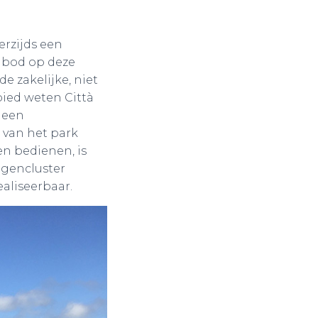
erzijds een
nbod op deze
e zakelijke, niet
bied weten Città
 een
g van het park
n bedienen, is
ngencluster
ealiseerbaar.