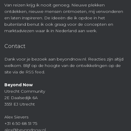
Van reizen krijg ik nooit genoeg. Nieuwe plekken
ontdekken, nieuwe mensen ontmoeten, mij verwonderen
en laten inspireren. De ideeën die ik opdoe in het
buitenland benut ik ook graag voor de concepten en
marktadviezen waar ik in Nederland aan werk.
Contact
Dank voor je bezoek aan beyondnow.nl. Reacties zijn altijd
welkom. Blijf op de hoogte van de ontwikkelingen op de
site via de
RSS feed
.
Beyond Now
Utrecht Community
2E Daalsedijk 6A
3551 EJ Utrecht
Alex Sievers
+31 6 50 68 51 75
alex@beyondnow.nl