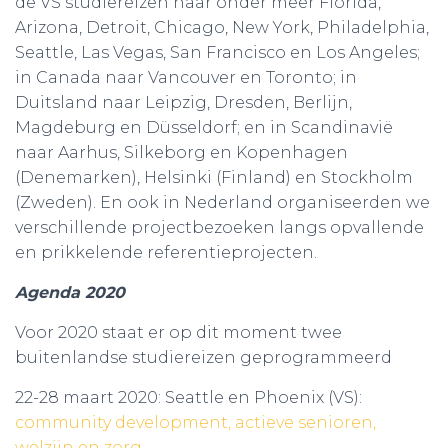
de VS studiereizen naar onder meer Florida,
Arizona, Detroit, Chicago, New York, Philadelphia,
Seattle, Las Vegas, San Francisco en Los Angeles;
in Canada naar Vancouver en Toronto; in
Duitsland naar Leipzig, Dresden, Berlijn,
Magdeburg en Düsseldorf; en in Scandinavië
naar Aarhus, Silkeborg en Kopenhagen
(Denemarken), Helsinki (Finland) en Stockholm
(Zweden). En ook in Nederland organiseerden we
verschillende projectbezoeken langs opvallende
en prikkelende referentieprojecten.
Agenda 2020
Voor 2020 staat er op dit moment twee
buitenlandse studiereizen geprogrammeerd
22-28 maart 2020: Seattle en Phoenix (VS):
community development, actieve senioren,
welzijn en zorg