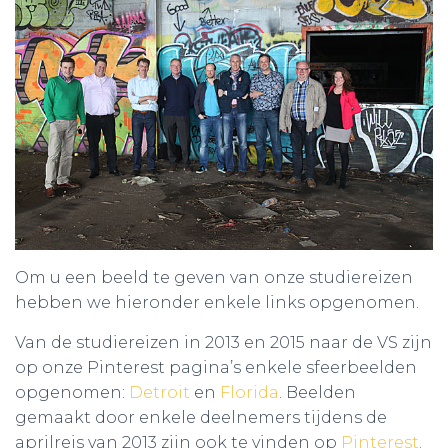
Om u een beeld te geven van onze studiereizen
hebben we hieronder enkele links opgenomen.
Van de studiereizen in 2013 en 2015 naar de VS zijn
op onze Pinterest pagina’s enkele sfeerbeelden
opgenomen:
Detroit
en
Florida
. Beelden
gemaakt door enkele deelnemers tijdens de
aprilreis van 2013 zijn ook te vinden op
Pinterest
.