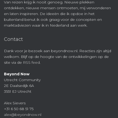
Van reizen krijg ik nooit genoeg. Nieuwe plekken
ontdekken, nieuwe mensen ontmoeten, mij verwonderen
en laten inspireren. De ideeën die ik opdoe in het
buitenland benut ik ook graag voor de concepten en
marktadviezen waar ik in Nederland aan werk.
Contact
Dank voor je bezoek aan beyondnow.nl. Reacties zijn altijd
welkom. Blijf op de hoogte van de ontwikkelingen op de
site via de
RSS feed
.
Beyond Now
Utrecht Community
2E Daalsedijk 6A
3551 EJ Utrecht
Alex Sievers
+31 6 50 68 51 75
alex@beyondnow.nl