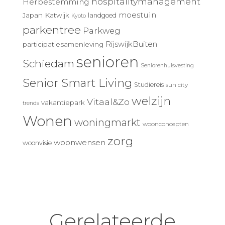
hospitalitymanagement
Herbestemming
moestuin
Japan
Katwijk
landgoed
Kyoto
parkentree
Parkweg
RijswijkBuiten
participatiesamenleving
senioren
Schiedam
Seniorenhuisvesting
Senior Smart Living
Studiereis
sun city
welzijn
Vitaal&Zo
vakantiepark
trends
Wonen
woningmarkt
woonconcepten
zorg
woonwensen
woonvisie
Gerelateerde