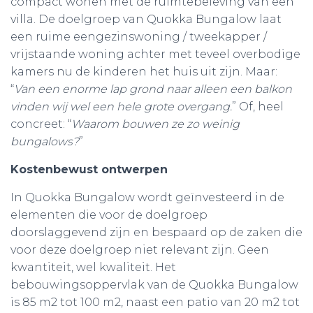
compact wonen met de ruimtebeleving van een
villa. De doelgroep van Quokka Bungalow laat
een ruime eengezinswoning / tweekapper /
vrijstaande woning achter met teveel overbodige
kamers nu de kinderen het huis uit zijn. Maar:
“
Van een enorme lap grond naar alleen een balkon
vinden wij wel een hele grote overgang.
” Of, heel
concreet: “
Waarom bouwen ze zo weinig
bungalows?
”
Kostenbewust ontwerpen
In Quokka Bungalow wordt geïnvesteerd in de
elementen die voor de doelgroep
doorslaggevend zijn en bespaard op de zaken die
voor deze doelgroep niet relevant zijn. Geen
kwantiteit, wel kwaliteit. Het
bebouwingsoppervlak van de Quokka Bungalow
is 85 m2 tot 100 m2, naast een patio van 20 m2 tot