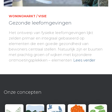
WONINGMARKT / VISIE
Gezonde leefomgevingen
Het ontwerp van fysieke leefomgevingen lijkt
zelden primair en integraal gebaseerd op
elementen die een goede gezondheid van
bewoners centraal stellen. Natuurlijk zijn er buurten
met prachtig groen of wijken met bijzondere
ontmoetingsplekken – elementen
Lees verder
Onze concepten