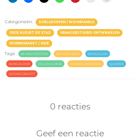
Categorieën:
DOELGROEPEN / WOONPANELS
GRIJS KLEURT DE STAD
VRAAGGESTUURD ONTWIKKELEN
WONINGMARKT / VISIE
Tags:
8A ARCHITECTEN
BEYOND NOW
BUNGALOW
BUNGALOWS
GELIJKVLOERS
GRONDGEBONDEN
QUOKKA
WOONCONCEPT
0 reacties
Geef een reactie