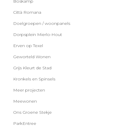
Boskamp
Città Romana
Doelgroepen / woonpanels
Dorpsplein Mierlo-Hout
Erven op Texel
Geworteld Wonen
Grijs Kleurt de Stad
Kronkels en Spinsels
Meer projecten
Meewonen
Ons Groene Stekje
ParkEntree