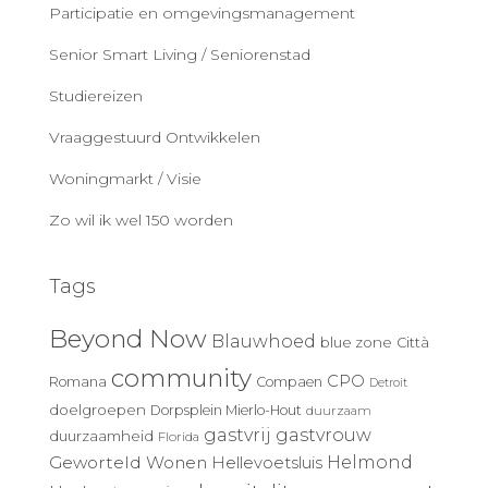
Participatie en omgevingsmanagement
Senior Smart Living / Seniorenstad
Studiereizen
Vraaggestuurd Ontwikkelen
Woningmarkt / Visie
Zo wil ik wel 150 worden
Tags
Beyond Now
Blauwhoed
blue zone
Città
community
CPO
Romana
Compaen
Detroit
doelgroepen
Dorpsplein Mierlo-Hout
duurzaam
gastvrij
gastvrouw
duurzaamheid
Florida
Geworteld Wonen
Helmond
Hellevoetsluis