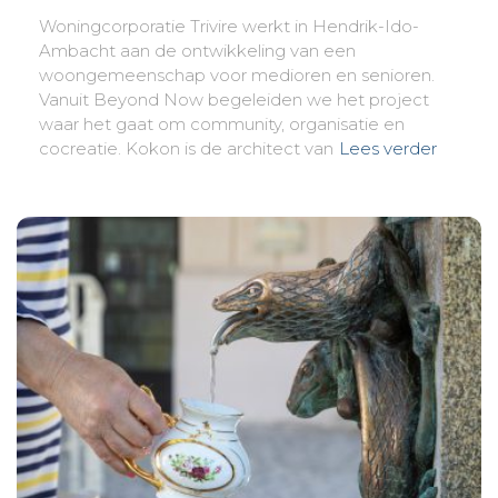
Woningcorporatie Trivire werkt in Hendrik-Ido-
Ambacht aan de ontwikkeling van een
woongemeenschap voor medioren en senioren.
Vanuit Beyond Now begeleiden we het project
waar het gaat om community, organisatie en
cocreatie. Kokon is de architect van
Lees verder