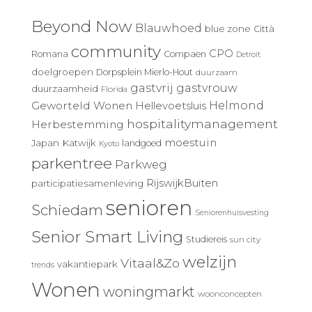
Beyond Now
Blauwhoed
blue zone
Città
community
CPO
Romana
Compaen
Detroit
doelgroepen
Dorpsplein Mierlo-Hout
duurzaam
gastvrij
gastvrouw
duurzaamheid
Florida
Geworteld Wonen
Helmond
Hellevoetsluis
hospitalitymanagement
Herbestemming
moestuin
Japan
Katwijk
landgoed
Kyoto
parkentree
Parkweg
RijswijkBuiten
participatiesamenleving
senioren
Schiedam
Seniorenhuisvesting
Senior Smart Living
Studiereis
sun city
welzijn
Vitaal&Zo
vakantiepark
trends
Wonen
woningmarkt
woonconcepten