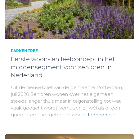
PARKENTREE
Eerste woon- en leefconcept in het
middensegment voor senioren in
Nederland
Uit de nieuwsbrief van de gemeente Rotterdam,
juli 2020 Senioren wonen over het algemeen
steeds langer thuis maar in tegenstelling tot wat
vaak gedacht wordt, verhuizen zij wél als er een
goed alternatief geboden wordt.
Lees verder