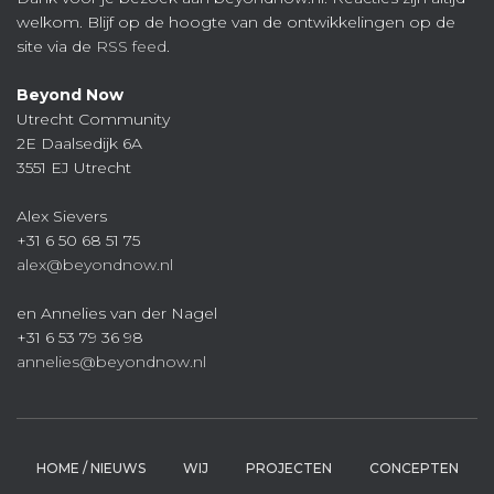
welkom. Blijf op de hoogte van de ontwikkelingen op de
site via de
RSS feed
.
Beyond Now
Utrecht Community
2E Daalsedijk 6A
3551 EJ Utrecht
Alex Sievers
+31 6 50 68 51 75
alex@beyondnow.nl
en Annelies van der Nagel
+31 6 53 79 36 98
annelies@beyondnow.nl
HOME / NIEUWS
WIJ
PROJECTEN
CONCEPTEN