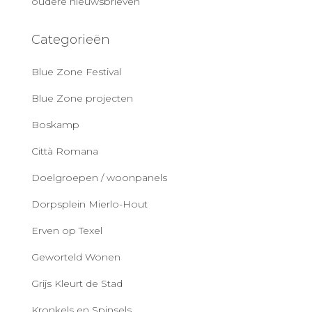
oudere nieuwsbrieven
Categorieën
Blue Zone Festival
Blue Zone projecten
Boskamp
Città Romana
Doelgroepen / woonpanels
Dorpsplein Mierlo-Hout
Erven op Texel
Geworteld Wonen
Grijs Kleurt de Stad
Kronkels en Spinsels