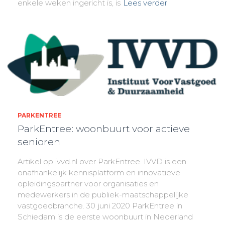
enkele weken ingericht is, is
Lees verder
PARKENTREE
ParkEntree: woonbuurt voor actieve
senioren
Artikel op ivvd.nl over ParkEntree. IVVD is een
onafhankelijk kennisplatform en innovatieve
opleidingspartner voor organisaties en
medewerkers in de publiek-maatschappelijke
vastgoedbranche. 30 juni 2020 ParkEntree in
Schiedam is de eerste woonbuurt in Nederland