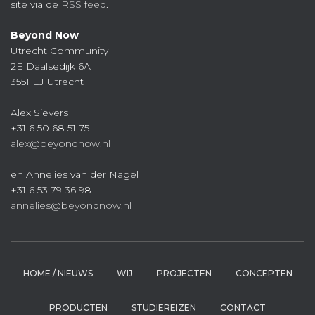
site via de
RSS feed
.
Beyond Now
Utrecht Community
2E Daalsedijk 6A
3551 EJ Utrecht
Alex Sievers
+31 6 50 68 51 75
alex@beyondnow.nl
en Annelies van der Nagel
+31 6 53 79 36 98
annelies@beyondnow.nl
HOME / NIEUWS
WIJ
PROJECTEN
CONCEPTEN
PRODUCTEN
STUDIEREIZEN
CONTACT