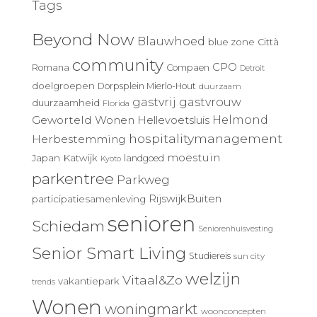
Tags
Beyond Now
Blauwhoed
blue zone
Città
community
CPO
Romana
Compaen
Detroit
doelgroepen
Dorpsplein Mierlo-Hout
duurzaam
gastvrij
gastvrouw
duurzaamheid
Florida
Geworteld Wonen
Helmond
Hellevoetsluis
hospitalitymanagement
Herbestemming
moestuin
Japan
Katwijk
landgoed
Kyoto
parkentree
Parkweg
RijswijkBuiten
participatiesamenleving
senioren
Schiedam
Seniorenhuisvesting
Senior Smart Living
Studiereis
sun city
welzijn
Vitaal&Zo
vakantiepark
trends
Wonen
woningmarkt
woonconcepten