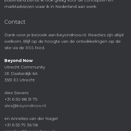
buitenland benut ik ook graag voor de concepten en
marktadviezen waar ik in Nederland aan werk.
Contact
Dank voor je bezoek aan beyondnow.nl. Reacties zijn altijd
welkom. Blijf op de hoogte van de ontwikkelingen op de
site via de
RSS feed
.
Beyond Now
Utrecht Community
2E Daalsedijk 6A
3551 EJ Utrecht
Alex Sievers
+31 6 50 68 51 75
alex@beyondnow.nl
en Annelies van der Nagel
+31 6 53 79 36 98