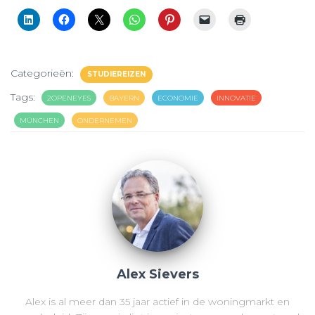
Categorieën:
STUDIEREIZEN
Tags:
2OPENEYES
BAYERN
ECONOMIE
INNOVATIE
MÜNCHEN
ONDERNEMEN
Alex Sievers
Alex is al meer dan 35 jaar actief in de woningmarkt en