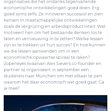
organisaties die het ondanks tegenvallende
economische ontwikkelingen goed doen. Erg
goed soms zelfs. Ze innoveren succesvol en zien
kansen in maatschappelijke ontwikkelingen
zoals de vergrijzing en arbeidsproductiviteit. Wat
motiveert hen om het bestaande denken los te
laten en vernieuwing in te zetten? Welke lessen
zijn er te trekken uit hun succes? En hoe kunnen
we die lessen aanwenden om in een
economische opwaartse spiraal te raken?
2openeyes (waarvan Alex Sievers co-founder en
partner is) organiseert in september een
studiereis naar München om met elkaar te zien
waarom het daar economisch wel goed gaat. Ga
je mee?