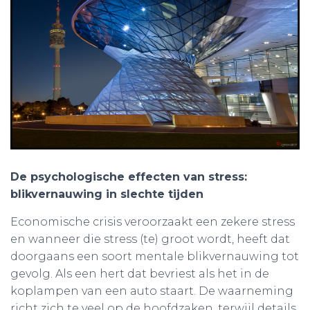
De psychologische effecten van stress:
blikvernauwing in slechte tijden
Economische crisis veroorzaakt een zekere stress
en wanneer die stress (te) groot wordt, heeft dat
doorgaans een soort mentale blikvernauwing tot
gevolg. Als een hert dat bevriest als het in de
koplampen van een auto staart. De waarneming
richt zich te veel op de hoofdzaken, terwijl details