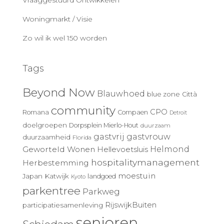
Vraaggestuurd Ontwikkelen
Woningmarkt / Visie
Zo wil ik wel 150 worden
Tags
Beyond Now
Blauwhoed
blue zone
Città
community
CPO
Romana
Compaen
Detroit
doelgroepen
Dorpsplein Mierlo-Hout
duurzaam
gastvrij
gastvrouw
duurzaamheid
Florida
Geworteld Wonen
Helmond
Hellevoetsluis
hospitalitymanagement
Herbestemming
moestuin
Japan
Katwijk
landgoed
Kyoto
parkentree
Parkweg
RijswijkBuiten
participatiesamenleving
senioren