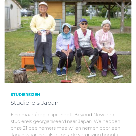
STUDIEREIZEN
Studiereis Japan
Eind maart/begin april heeft Beyond Now een
studiereis georganiseerd naar Japan. We hebben
onze 21 deelnemers mee willen nemen door een
Japan waar, net als bij ons, de vergrijzing hoogtij