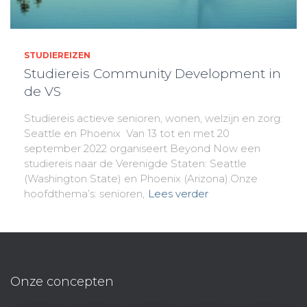
STUDIEREIZEN
Studiereis Community Development in
de VS
Studiereis actieve senioren, wonen, welzijn en zorg:
Seattle en Phoenix Van 13 tot en met 20
september 2022 organiseert Beyond Now een
studiereis naar de Verenigde Staten: Seattle
(Washington State) en Phoenix (Arizona).Onze
hoofdthema’s: senioren,
Lees verder
Onze concepten