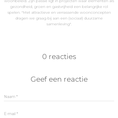
woonbeleid. Zijn passie ligt in projecten waar elementen als
gezondheid, groen en gastvrijheid een belangrijke rol
spelen. "Met attractieve en verrassende woonconcepten
dragen we graag bij aan een (sociaal) duurzame
samenleving".
0 reacties
Geef een reactie
Naam
*
E-mail
*