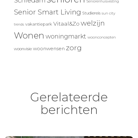
Schiedam
Seniorenhuisvesting
Senior Smart Living
Studiereis
sun city
welzijn
Vitaal&Zo
vakantiepark
trends
Wonen
woningmarkt
woonconcepten
zorg
woonwensen
woonvisie
Gerelateerde
berichten