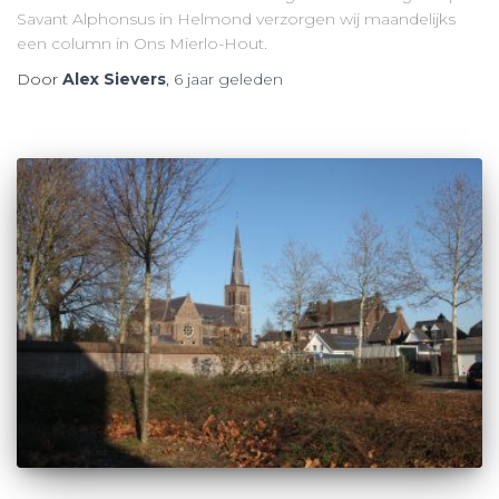
Savant Alphonsus in Helmond verzorgen wij maandelijks
een column in Ons Mierlo-Hout.
Door
Alex Sievers
,
6 jaar
geleden