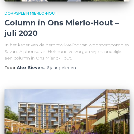
DORPSPLEIN MIERLO-HOUT
Column in Ons Mierlo-Hout –
juli 2020
In het kader van de herontwikkeling van woonzorgcomplex
Savant Alphonsus in Helmond verzorgen wij maandelijks
een column in Ons Mierlo-Hout.
Door
Alex Sievers
,
6 jaar
geleden