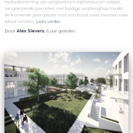
herbestemming van zorgcentrum Alphonsus en enkele
aangrenzende percelen. Het huidige verpleeghuis maakt
de komende jaren plaats voor een buurt waar mensen naar
elkaar omzien,
Lees verder
Door
Alex Sievers
,
6 jaar
geleden