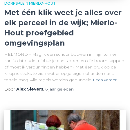
DORPSPLEIN MIERLO-HOUT
Met één klik weet je alles over
elk perceel in de wijk; Mierlo-
Hout proefgebied
omgevingsplan
HELMOND – Mag ik een schuur bouwen in mijn tuin en
kan ik dat oude tuinhuisje dan slopen en die boom kappen
of moet ik vergunningen hebben? Met één druk op de
knop is straks te zien wat er op je eigen of andermans
terrein mag. Alle regels worden gebundeld
Lees verder
Door
Alex Sievers
,
6 jaar
geleden