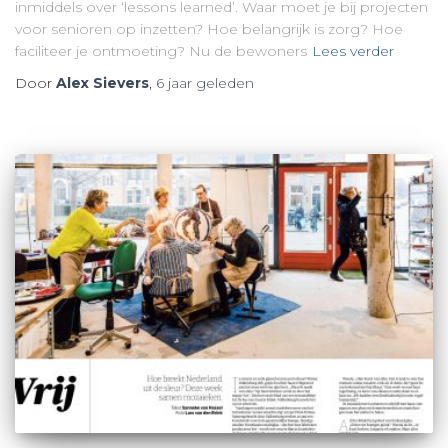
inmiddels over ‘lessons learned’. Waar moet je bij projecten
voor senioren op inzetten? Hoe belangrijk is zorg? Hoe
faciliteer je ontmoeting? Nu de bewoners
Lees verder
Door
Alex Sievers
,
6 jaar
geleden