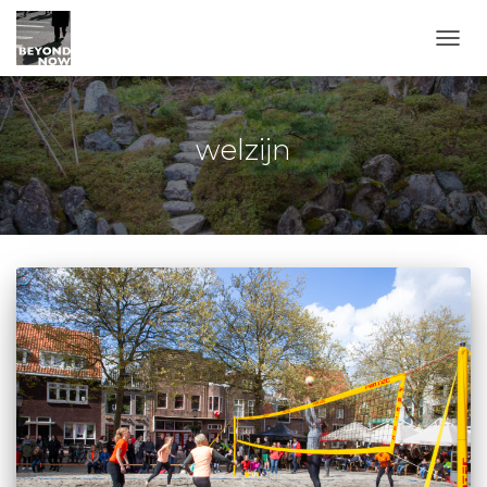
TOGG
welzijn