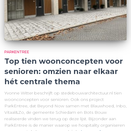
PARKENTREE
Top tien woonconcepten voor
senioren: omzien naar elkaar
hét centrale thema
Yvonne Witter beschrijft op stedebouwarchitectuur.nl tien
woonconcepten voor senioren. Ook ons project
ParkEntree, dat Beyond Now samen met Blauwhoed, Inbo,
Vitaal&Zo, de gemeente Schiedam en Bots Bouw
realiseerde vinden we terug op deze lijst. Bijzonder aan
ParkEntree is de manier waarop we hospitality organiseren