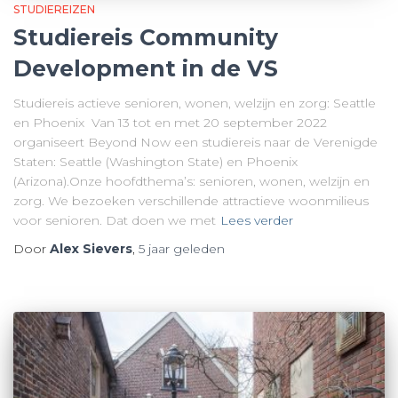
STUDIEREIZEN
Studiereis Community
Development in de VS
Studiereis actieve senioren, wonen, welzijn en zorg: Seattle
en Phoenix Van 13 tot en met 20 september 2022
organiseert Beyond Now een studiereis naar de Verenigde
Staten: Seattle (Washington State) en Phoenix
(Arizona).Onze hoofdthema’s: senioren, wonen, welzijn en
zorg. We bezoeken verschillende attractieve woonmilieus
voor senioren. Dat doen we met
Lees verder
Door
Alex Sievers
,
5 jaar
geleden