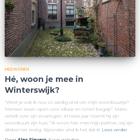
MEEWONEN
Hé, woon je mee in
Winterswijk?
“Weet je wat ik nou zo aardig vind van mijn woonbuurtje?
Mensen staan open voor elkaar en tonen begrip”. Mario
vertelt over zijn ervaringen. Al twee jaar noemt hij zijn
woonbuurt zijn huis. “Ik woon hier met mijn partner, wij zijn
allebei net zestig. Bijzonder vind ik het dat ik
Lees verder
Door
Alex Sievers
,
5 jaar
geleden