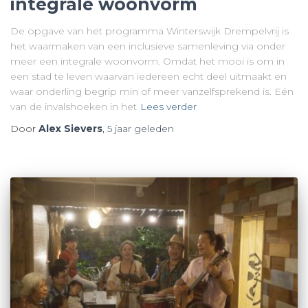
integrale woonvorm
De opgave van het programma Winterswijk Drempelvrij is
het waarmaken van een inclusieve samenleving via onder
meer een integrale woonvorm. Omdat het mooi is om in
een stad te leven waarvan iedereen echt deel uitmaakt en
waar onderling begrip min of meer vanzelfsprekend is. Eén
van de invalshoeken in het
Lees verder
Door
Alex Sievers
,
5 jaar
geleden