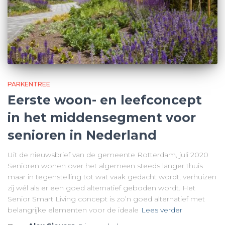
PARKENTREE
Eerste woon- en leefconcept
in het middensegment voor
senioren in Nederland
Uit de nieuwsbrief van de gemeente Rotterdam, juli 2020
Senioren wonen over het algemeen steeds langer thuis
maar in tegenstelling tot wat vaak gedacht wordt, verhuizen
zij wél als er een goed alternatief geboden wordt. Het
Senior Smart Living concept is zo’n goed alternatief met
belangrijke elementen voor de ideale
Lees verder