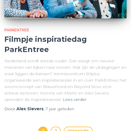
PARKENTREE
Filmpje inspiratiedag
ParkEntree
Nederland wordt steeds ouder. Dat vraagt om nieuwe
manieren van kijken naar wonen. Wat zijn de uitdagingen en
waar liggen de kansen? Kenniscentrum 60plus
organiseerde een inspiratiesessie in en over ParkEntree, het
woonconcept van Blauwhoed en Beyond Now voor
actieve senioren. Yvonne van Mierlo en Alex Sievers
openden de inspiratiesessie
Lees verder
Door
Alex Sievers
,
7 jaar
geleden
1
2
Volgende