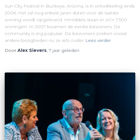
Sun City Festival in Buckeye, Arizona, is in ontwikkeling sinds
2006. Het zal nog enkele jaren duren voor de laatste
woning wordt opgeleverd. Inmiddels staan er zo’n 7.500
woningen. In 2007 kwamen de eerste bewoners. De
community is erg populair. De bewoners zoeken vooral
andere bezigheden nu ze iets ouder
Lees verder
Door
Alex Sievers
,
7 jaar
geleden