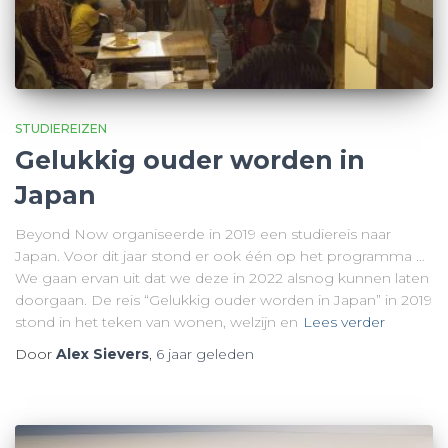
STUDIEREIZEN
Gelukkig ouder worden in
Japan
Beyond Now organiseerde in 2019 een studiereis naar
Japan. Voor dit jaar stond er ook één op het programma …
We gaan ervan uit dat we deze in 2022 alsnog kunnen laten
doorgaan. De reis “Gelukkig ouder worden in Japan” in 2019
stond in het teken van wonen, welzijn en
Lees verder
Door
Alex Sievers
,
6 jaar
geleden