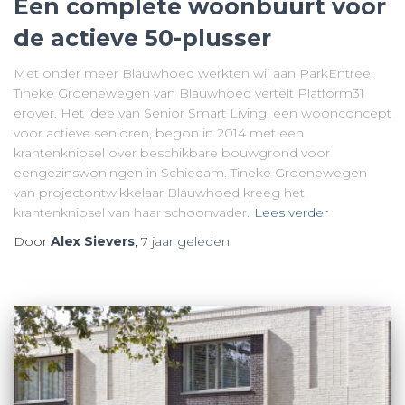
Een complete woonbuurt voor
de actieve 50-plusser
Met onder meer Blauwhoed werkten wij aan ParkEntree.
Tineke Groenewegen van Blauwhoed vertelt Platform31
erover. Het idee van Senior Smart Living, een woonconcept
voor actieve senioren, begon in 2014 met een
krantenknipsel over beschikbare bouwgrond voor
eengezinswoningen in Schiedam. Tineke Groenewegen
van projectontwikkelaar Blauwhoed kreeg het
krantenknipsel van haar schoonvader.
Lees verder
Door
Alex Sievers
,
7 jaar
geleden