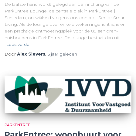
De laatste hand wordt gelegd aan de inrichting van de
ParkEntree Lounge, de centrale plek in ParkEntree |
Schiedam, ontwikkeld volgens ons concept Senior Smart
Living. Als de lounge over enkele weken ingericht is, is er
een prachtige ontmoetingsplek voor de 89 senioren-
huishoudens in ParkEntree. De lounge bestaat dan uit
Lees verder
Door
Alex Sievers
,
6 jaar
geleden
PARKENTREE
ParkEntree: woonbuurt voor