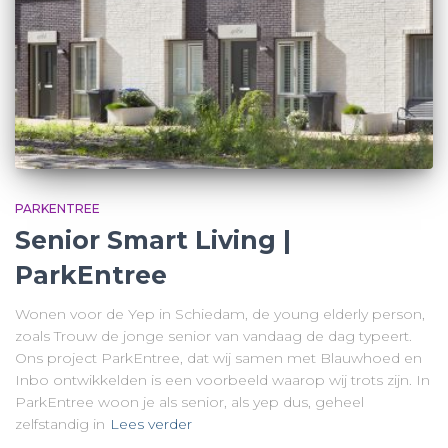
PARKENTREE
Senior Smart Living |
ParkEntree
Wonen voor de Yep in Schiedam, de young elderly person,
zoals Trouw de jonge senior van vandaag de dag typeert.
Ons project ParkEntree, dat wij samen met Blauwhoed en
Inbo ontwikkelden is een voorbeeld waarop wij trots zijn. In
ParkEntree woon je als senior, als yep dus, geheel
zelfstandig in
Lees verder