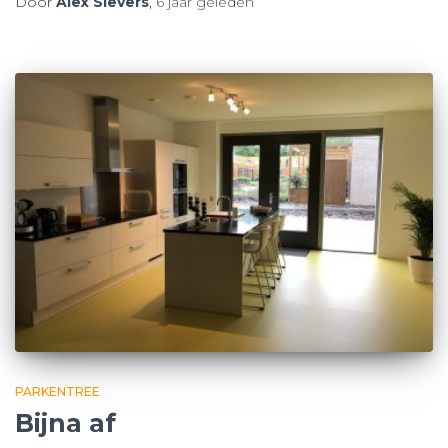
Door
Alex Sievers
,
6 jaar
geleden
PARKENTREE
Bijna af