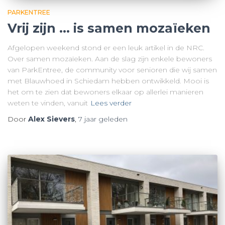
PARKENTREE
Vrij zijn … is samen mozaïeken
Afgelopen weekend stond er een leuk artikel in de NRC.
Over samen mozaïeken. Aan de slag zijn enkele bewoners
van ParkEntree, de community voor senioren die wij samen
met Blauwhoed in Schiedam hebben ontwikkeld. Mooi is
het om te zien dat bewoners elkaar op allerlei manieren
weten te vinden, vanuit
Lees verder
Door
Alex Sievers
,
7 jaar
geleden