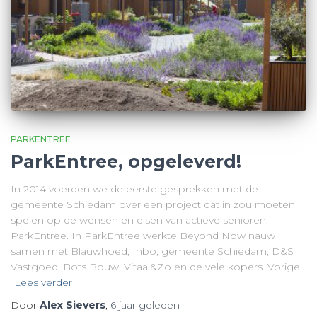
PARKENTREE
ParkEntree, opgeleverd!
In 2014 voerden we de eerste gesprekken met de
gemeente Schiedam over een project dat in zou moeten
spelen op de wensen en eisen van actieve senioren:
ParkEntree. In ParkEntree werkte Beyond Now nauw
samen met Blauwhoed, Inbo, gemeente Schiedam, D&S
Vastgoed, Bots Bouw, Vitaal&Zo en de vele kopers. Vorige
Lees verder
Door
Alex Sievers
,
6 jaar
geleden