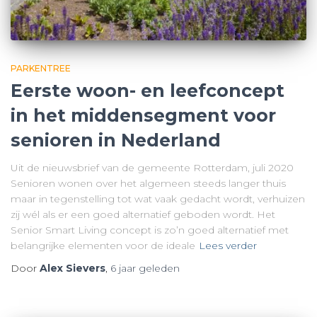
PARKENTREE
Eerste woon- en leefconcept
in het middensegment voor
senioren in Nederland
Uit de nieuwsbrief van de gemeente Rotterdam, juli 2020
Senioren wonen over het algemeen steeds langer thuis
maar in tegenstelling tot wat vaak gedacht wordt, verhuizen
zij wél als er een goed alternatief geboden wordt. Het
Senior Smart Living concept is zo’n goed alternatief met
belangrijke elementen voor de ideale
Lees verder
Door
Alex Sievers
,
6 jaar
geleden