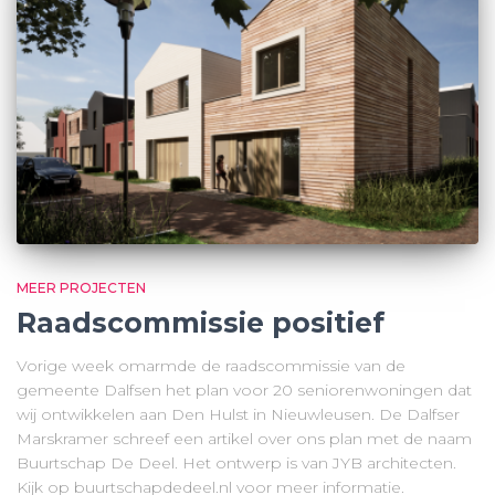
MEER PROJECTEN
Raadscommissie positief
Vorige week omarmde de raadscommissie van de
gemeente Dalfsen het plan voor 20 seniorenwoningen dat
wij ontwikkelen aan Den Hulst in Nieuwleusen. De Dalfser
Marskramer schreef een artikel over ons plan met de naam
Buurtschap De Deel. Het ontwerp is van JYB architecten.
Kijk op buurtschapdedeel.nl voor meer informatie.