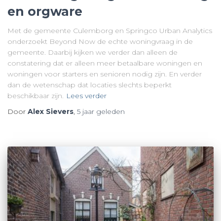
en orgware
Met de gemeente Culemborg en Springco Urban Analytics
onderzoekt Beyond Now de echte woningvraag in de
gemeente. Daarbij kijken we verder dan alleen de
constatering dat er alleen meer betaalbare woningen en
woningen voor starters en senioren nodig zijn. En verder
dan de wetenschap dat locaties slechts beperkt
beschikbaar zijn.
Lees verder
Door
Alex Sievers
,
5 jaar
geleden