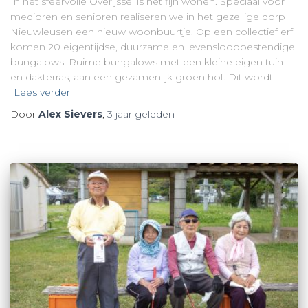
In het sfeervolle Overijssel is het fijn wonen. Speciaal voor
medioren en senioren realiseren we in het gezellige dorp
Nieuwleusen een nieuw woonbuurtje. Op een collectief erf
komen 20 eigentijdse, duurzame en levensloopbestendige
bungalows. Ruime bungalows met een kleine eigen tuin
en dakterras, aan een gezamenlijk groen hof. Dit wordt
Lees verder
Door
Alex Sievers
,
3 jaar
geleden