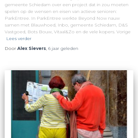
gemeente Schiedam over een project dat in zou moeten
spelen op de wensen en eisen van actieve senioren:
ParkEntree. In ParkEntree werkte Beyond Now nauw
samen met Blauwhoed, Inbo, gemeente Schiedam, D&S
Vastgoed, Bots Bouw, Vitaal&Zo en de vele kopers. Vorige
Lees verder
Door
Alex Sievers
,
6 jaar
geleden