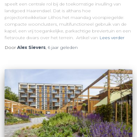
speelt een centrale rol bij de toekomstige invulling van
landgoed Haarendael. Dat is althans hoe
projectontwikkelaar Lithos het maandag voorspiegelde:
compacte woonclusters, multifunctioneel gebruik van de
kapel, een vrij toegankelijke, parkachtige breviertuin en een
fietsroute dwars over het terrein. Artikel van
Lees verder
Door
Alex Sievers
,
6 jaar
geleden