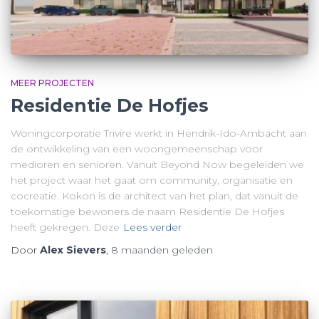
MEER PROJECTEN
Residentie De Hofjes
Woningcorporatie Trivire werkt in Hendrik-Ido-Ambacht aan
de ontwikkeling van een woongemeenschap voor
medioren en senioren. Vanuit Beyond Now begeleiden we
het project waar het gaat om community, organisatie en
cocreatie. Kokon is de architect van het plan, dat vanuit de
toekomstige bewoners de naam Residentie De Hofjes
heeft gekregen. Deze
Lees verder
Door
Alex Sievers
,
8 maanden
geleden