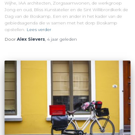
Wijhe, IAA architecten, Zorgsaamwonen, de werkgroep
Jong en oud, Bliss Kunstatelier en de Sint Willibrordkerk de
Dag van de Boskamp. Een en ander in het kader van de
gebiedsagenda die w samen met het dorp Boskamp
opstellen.
Lees verder
Door
Alex Sievers
,
4 jaar
geleden