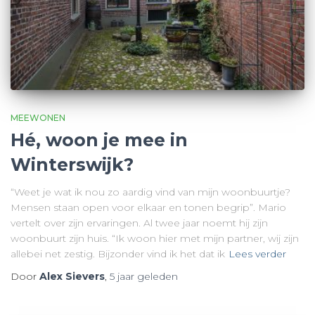
MEEWONEN
Hé, woon je mee in
Winterswijk?
“Weet je wat ik nou zo aardig vind van mijn woonbuurtje?
Mensen staan open voor elkaar en tonen begrip”. Mario
vertelt over zijn ervaringen. Al twee jaar noemt hij zijn
woonbuurt zijn huis. “Ik woon hier met mijn partner, wij zijn
allebei net zestig. Bijzonder vind ik het dat ik
Lees verder
Door
Alex Sievers
,
5 jaar
geleden