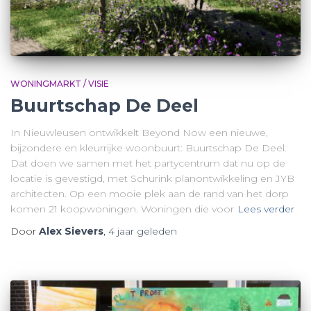
WONINGMARKT / VISIE
Buurtschap De Deel
In Nieuwleusen ontwikkelt Beyond Now een nieuwe,
bijzondere en kleurrijke woonbuurt: Buurtschap De Deel.
Dat doen we samen met het partycentrum dat nu op de
locatie is gevestigd, met Schurink planontwikkeling en JYB
architecten. Op een mooie plek aan de rand van het dorp
komen 21 koopwoningen. Woningen die voor
Lees verder
Door
Alex Sievers
,
4 jaar
geleden