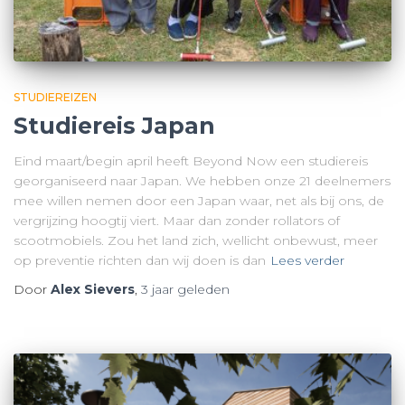
STUDIEREIZEN
Studiereis Japan
Eind maart/begin april heeft Beyond Now een studiereis
georganiseerd naar Japan. We hebben onze 21 deelnemers
mee willen nemen door een Japan waar, net als bij ons, de
vergrijzing hoogtij viert. Maar dan zonder rollators of
scootmobiels. Zou het land zich, wellicht onbewust, meer
op preventie richten dan wij doen is dan
Lees verder
Door
Alex Sievers
,
3 jaar
geleden