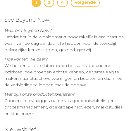
Berichten
1
2
4
Volgende
paginering
See Beyond Now
Waarom Beyond Now?
Omdat het in de woningmarkt noodzakelijk is om naast de
waan van de dag aandacht te hebben voor de werkelijk
belangrijke keuzes: groen, gezond, gastvrij.
Hoe komen we daar?
We helpen u los te laten, open te staan voor andere
inzichten, doelgroepen echt te kennen, de vertaalslag te
maken naar attractieve woningen en buurten en daarmee
de verbinding te leggen met de opgave.
Wat zijn onze producten/diensten?
Concept- en vraaggestuurde vastgoedontwikkelingen,
procesmanagement, doelgroepenadviezen, marktstudies
en studiereizen.
Nieuwsbrief