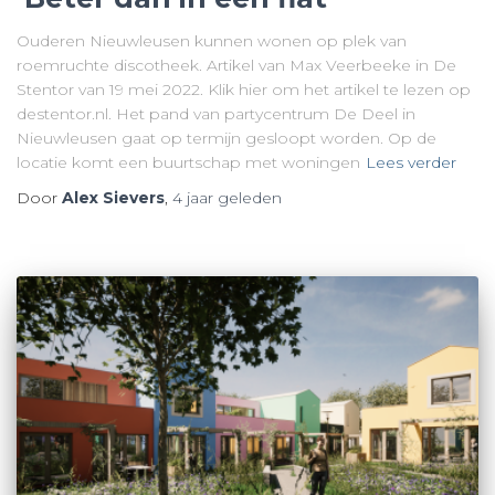
Ouderen Nieuwleusen kunnen wonen op plek van
roemruchte discotheek. Artikel van Max Veerbeeke in De
Stentor van 19 mei 2022. Klik hier om het artikel te lezen op
destentor.nl. Het pand van partycentrum De Deel in
Nieuwleusen gaat op termijn gesloopt worden. Op de
locatie komt een buurtschap met woningen
Lees verder
Door
Alex Sievers
,
4 jaar
geleden