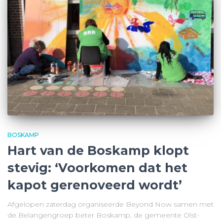
BOSKAMP
Hart van de Boskamp klopt
stevig: ‘Voorkomen dat het
kapot gerenoveerd wordt’
Afgelopen zaterdag organiseerde Beyond Now samen met
de Belangengroep beter Boskamp, de gemeente Olst-