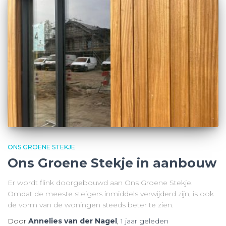
ONS GROENE STEKJE
Ons Groene Stekje in aanbouw
Er wordt flink doorgebouwd aan Ons Groene Stekje.
Omdat de meeste steigers inmiddels verwijderd zijn, is ook
de vorm van de woningen steeds beter te zien.
Door
Annelies van der Nagel
,
1 jaar
geleden