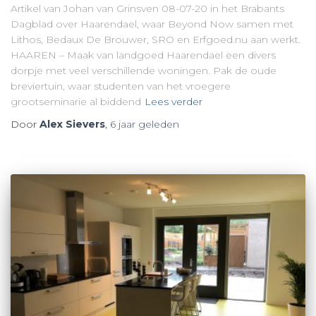
Artikel van Johan van Grinsven 08-07-20 in het Brabants
Dagblad over Haarendael, waar Beyond Now samen met
Lithos, Bedaux De Brouwer, SRO en Erfgoed.nu aan werkt.
HAAREN – Maak van landgoed Haarendael een divers
dorpje met veel verschillende woningen. Pak de oude
breviertuin, waar studenten van het vroegere
grootseminarie al biddend
Lees verder
Door
Alex Sievers
,
6 jaar
geleden