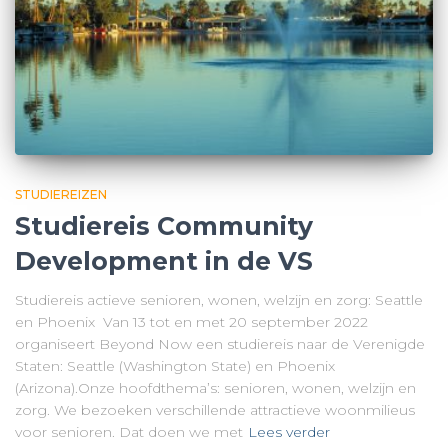
STUDIEREIZEN
Studiereis Community
Development in de VS
Studiereis actieve senioren, wonen, welzijn en zorg: Seattle
en Phoenix Van 13 tot en met 20 september 2022
organiseert Beyond Now een studiereis naar de Verenigde
Staten: Seattle (Washington State) en Phoenix
(Arizona).Onze hoofdthema’s: senioren, wonen, welzijn en
zorg. We bezoeken verschillende attractieve woonmilieus
voor senioren. Dat doen we met
Lees verder