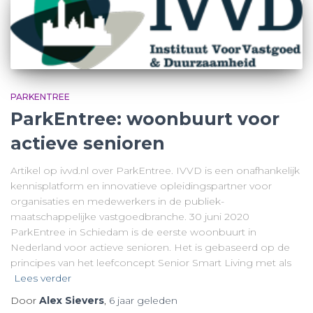
PARKENTREE
ParkEntree: woonbuurt voor
actieve senioren
Artikel op ivvd.nl over ParkEntree. IVVD is een onafhankelijk
kennisplatform en innovatieve opleidingspartner voor
organisaties en medewerkers in de publiek-
maatschappelijke vastgoedbranche. 30 juni 2020
ParkEntree in Schiedam is de eerste woonbuurt in
Nederland voor actieve senioren. Het is gebaseerd op de
principes van het leefconcept Senior Smart Living met als
Lees verder
Door
Alex Sievers
,
6 jaar
geleden