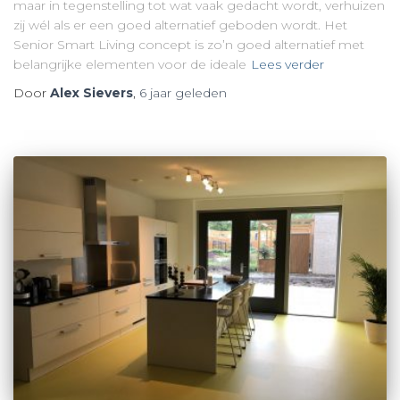
maar in tegenstelling tot wat vaak gedacht wordt, verhuizen
zij wél als er een goed alternatief geboden wordt. Het
Senior Smart Living concept is zo’n goed alternatief met
belangrijke elementen voor de ideale
Lees verder
Door
Alex Sievers
,
6 jaar
geleden