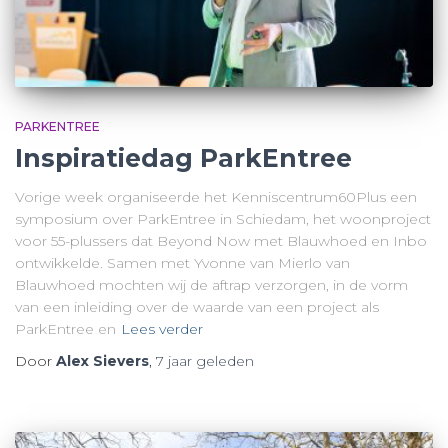
PARKENTREE
Inspiratiedag ParkEntree
Vorige week organiseerde het Kenniscentrum60Plus een
symposium over ParkEntree in Schiedam, het woonproject
voor 55-plussers dat Beyond Now met Blauwhoed en Inbo
ontwikkelde. Samen met Yvonne van Mierlo van
Blauwhoed mochten wij de aftrap verzorgen, in de vorm
van een inleiding over de waarde van een project als
ParkEntree en
Lees verder
Door
Alex Sievers
,
7 jaar
geleden