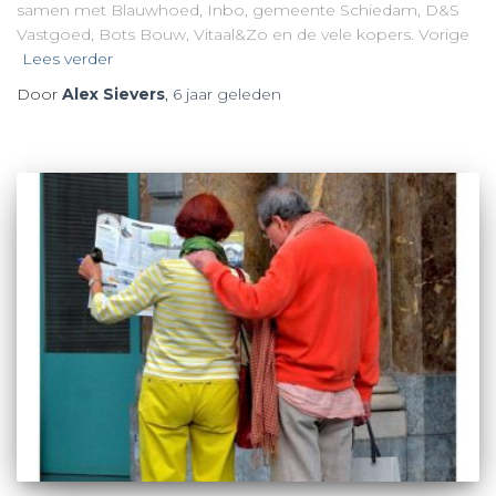
samen met Blauwhoed, Inbo, gemeente Schiedam, D&S
Vastgoed, Bots Bouw, Vitaal&Zo en de vele kopers. Vorige
Lees verder
Door
Alex Sievers
,
6 jaar
geleden