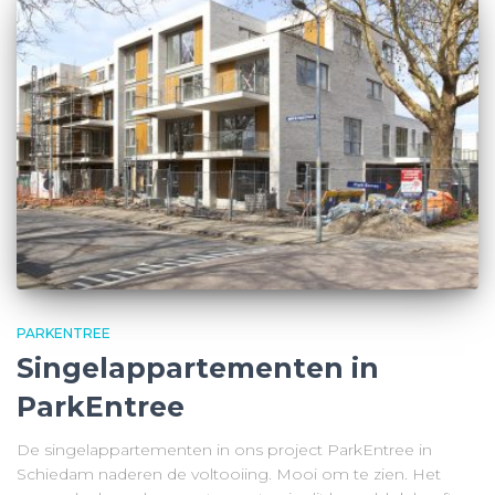
PARKENTREE
Singelappartementen in
ParkEntree
De singelappartementen in ons project ParkEntree in
Schiedam naderen de voltooiing. Mooi om te zien. Het