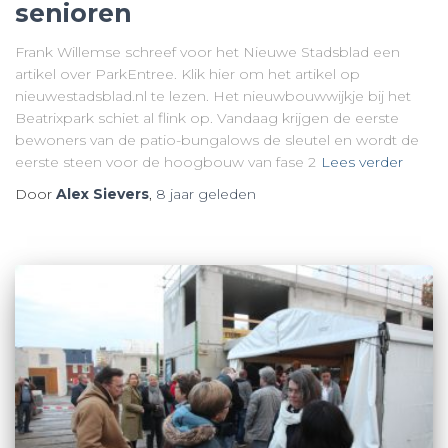
senioren
Frank Willemse schreef voor het Nieuwe Stadsblad een
artikel over ParkEntree. Klik hier om het artikel op
nieuwestadsblad.nl te lezen. Het nieuwbouwwijkje bij het
Beatrixpark schiet al flink op. Vandaag krijgen de eerste
bewoners van de patio-bungalows de sleutel en wordt de
eerste steen voor de hoogbouw van fase 2
Lees verder
Door
Alex Sievers
,
8 jaar
geleden