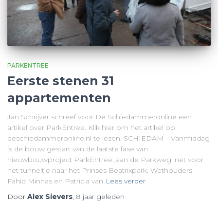
PARKENTREE
Eerste stenen 31
appartementen
Jan Schrijver schreef voor De Schiedammeronline een
artikel over ParkEntree. Klik hier om het artikel op
deschiedammeronline.nl te lezen. SCHIEDAM – Vanmiddag
is de bouw gestart van de laatste fase van
nieuwbouwproject ParkEntree, aan de Parkweg, net voor
het tunneltje naar het Prinses Beatrixpark. Wethouders
Fahid Minhas en Patricia van
Lees verder
Door
Alex Sievers
,
8 jaar
geleden