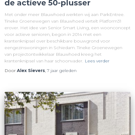
de actieve 50-plusser
Met onder meer Blauwhoed werkten wij aan ParkEntree.
Tineke Groenewegen van Blauwhoed vertelt Platform31
erover. Het idee van Senior Smart Living, een woonconcept
voor actieve senioren, begon in 2014 met een
krantenknipsel over beschikbare bouwgrond voor
eengezinswoningen in Schiedam. Tineke Groenewegen
van projectontwikkelaar Blauwhoed kreeg het
krantenknipsel van haar schoonvader.
Lees verder
Door
Alex Sievers
,
7 jaar
geleden