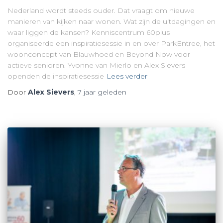
Nederland wordt steeds ouder. Dat vraagt om nieuwe
manieren van kijken naar wonen. Wat zijn de uitdagingen en
waar liggen de kansen? Kenniscentrum 60plus
organiseerde een inspiratiesessie in en over ParkEntree, het
woonconcept van Blauwhoed en Beyond Now voor
actieve senioren. Yvonne van Mierlo en Alex Sievers
openden de inspiratiesessie
Lees verder
Door
Alex Sievers
,
7 jaar
geleden