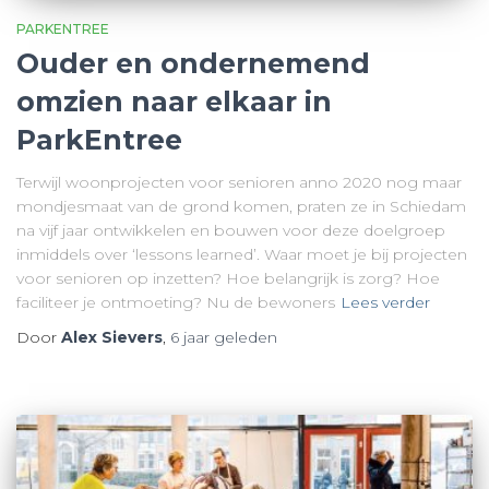
PARKENTREE
Ouder en ondernemend
omzien naar elkaar in
ParkEntree
Terwijl woonprojecten voor senioren anno 2020 nog maar
mondjesmaat van de grond komen, praten ze in Schiedam
na vijf jaar ontwikkelen en bouwen voor deze doelgroep
inmiddels over ‘lessons learned’. Waar moet je bij projecten
voor senioren op inzetten? Hoe belangrijk is zorg? Hoe
faciliteer je ontmoeting? Nu de bewoners
Lees verder
Door
Alex Sievers
,
6 jaar
geleden