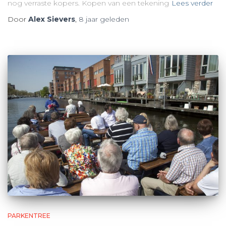
nog verraste kopers. Kopen van een tekening
Lees verder
Door
Alex Sievers
,
8 jaar
geleden
PARKENTREE