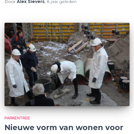
Door
Alex Sievers
,
8 jaar
geleden
PARKENTREE
Nieuwe vorm van wonen voor