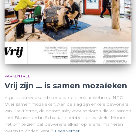
PARKENTREE
Vrij zijn … is samen mozaïeken
Afgelopen weekend stond er een leuk artikel in de NRC.
Over samen mozaïeken. Aan de slag zijn enkele bewoners
van ParkEntree, de community voor senioren die wij samen
met Blauwhoed in Schiedam hebben ontwikkeld. Mooi is
het om te zien dat bewoners elkaar op allerlei manieren
weten te vinden, vanuit
Lees verder