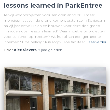
lessons learned in ParkEntree
Terwijl woonprojecten voor senioren anno 2019 maar
mondjesmaat van de grond komen, praten ze in Schiedam
na vijf jaar ontwikkelen en bouwen voor deze doelgroep
inmiddels over ‘lessons learned’. Waar moet je bij projecten
voor senioren op inzetten? Welke rol kan een gemeente
innemen? Hoe belangrijk is zorg? Hoe faciliteer
Lees verder
Door
Alex Sievers
,
7 jaar
geleden