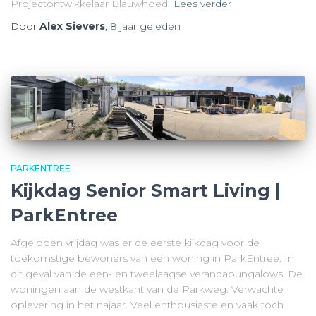
Projectontwikkelaar Blauwhoed,
Lees verder
Door
Alex Sievers
,
8 jaar
geleden
PARKENTREE
Kijkdag Senior Smart Living |
ParkEntree
Afgelopen vrijdag was er de eerste kijkdag voor de
toekomstige bewoners van een woning in ParkEntree. In
dit geval van de een- en tweelaagse verandabungalows. De
woningen aan de westkant van de Parkweg. Verwachte
oplevering in het najaar. Veel enthousiaste en vaak toch