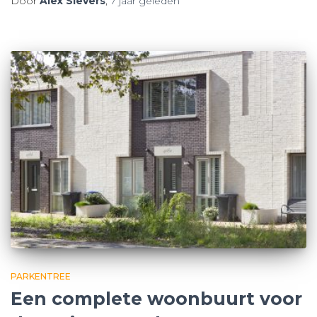
Door
Alex Sievers
,
7 jaar
geleden
PARKENTREE
Een complete woonbuurt voor