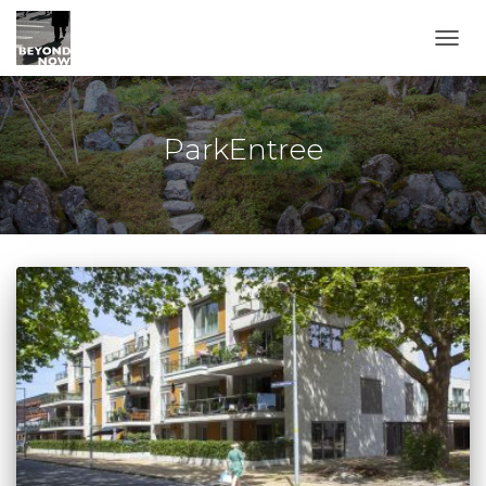
TOGG
ParkEntree