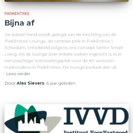
PARKENTREE
Bijna af
De laatste hand wordt gelegd aan de inrichting van de
ParkEntree Lounge, de centrale plek in ParkEntree |
Schiedam, ontwikkeld volgens ons concept Senior Smart
Living. Als de lounge over enkele weken ingericht is, is er
een prachtige ontmoetingsplek voor de 89 senioren-
huishoudens in ParkEntree. De lounge bestaat dan uit
Lees verder
Door
Alex Sievers
,
6 jaar
geleden