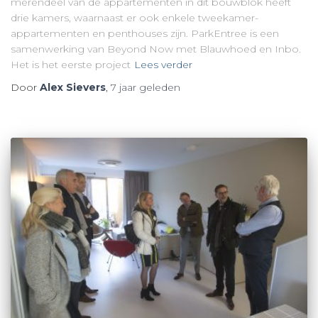
merendeel van de appartementen in dit bouwblok heeft
drie kamers, waarnaast er ook enkele tweekamer-
appartementen en penthouses zijn. ParkEntree is een
samenwerking van Beyond Now met Blauwhoed en Inbo.
Het is het eerste project
Lees verder
Door
Alex Sievers
,
7 jaar
geleden