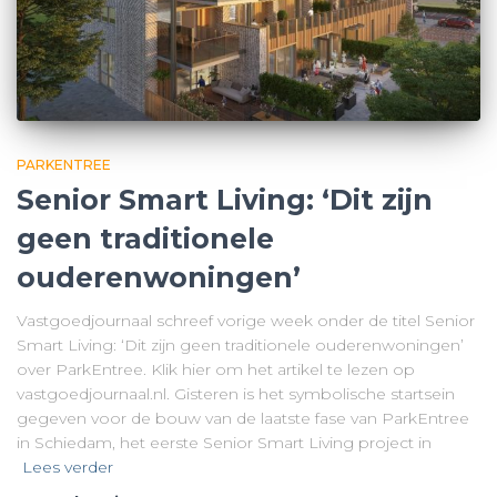
PARKENTREE
Senior Smart Living: ‘Dit zijn
geen traditionele
ouderenwoningen’
Vastgoedjournaal schreef vorige week onder de titel Senior
Smart Living: ‘Dit zijn geen traditionele ouderenwoningen’
over ParkEntree. Klik hier om het artikel te lezen op
vastgoedjournaal.nl. Gisteren is het symbolische startsein
gegeven voor de bouw van de laatste fase van ParkEntree
in Schiedam, het eerste Senior Smart Living project in
Lees verder