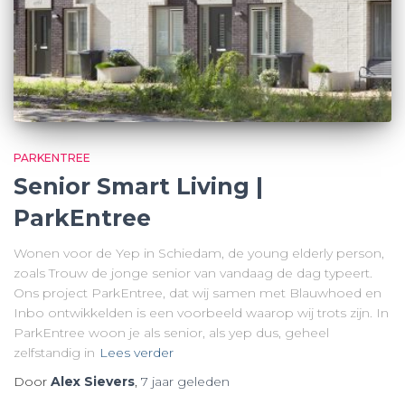
PARKENTREE
Senior Smart Living |
ParkEntree
Wonen voor de Yep in Schiedam, de young elderly person,
zoals Trouw de jonge senior van vandaag de dag typeert.
Ons project ParkEntree, dat wij samen met Blauwhoed en
Inbo ontwikkelden is een voorbeeld waarop wij trots zijn. In
ParkEntree woon je als senior, als yep dus, geheel
zelfstandig in
Lees verder
Door
Alex Sievers
,
7 jaar
geleden