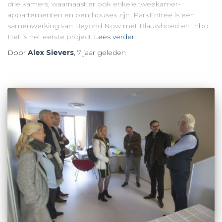
drie kamers, waarnaast er ook enkele tweekamer-
appartementen en penthouses zijn. ParkEntree is een
samenwerking van Beyond Now met Blauwhoed en Inbo.
Het is het eerste project
Lees verder
Door
Alex Sievers
,
7 jaar
geleden