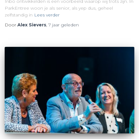
Inbo ontwikkelden is een voorbeeld waarop wij trots zijn. In
ParkEntree woon je als senior, als yep dus, geheel
zelfstandig in
Lees verder
Door
Alex Sievers
,
7 jaar
geleden