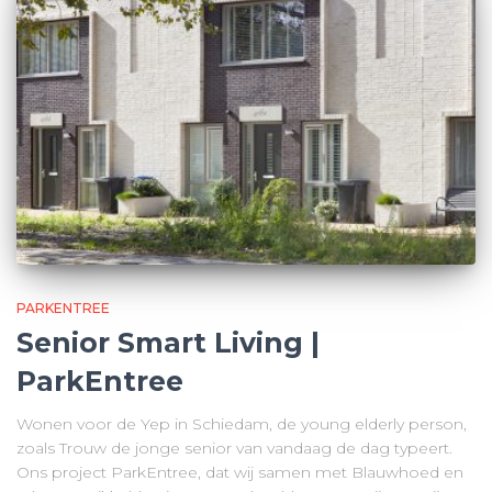
PARKENTREE
Senior Smart Living |
ParkEntree
Wonen voor de Yep in Schiedam, de young elderly person,
zoals Trouw de jonge senior van vandaag de dag typeert.
Ons project ParkEntree, dat wij samen met Blauwhoed en