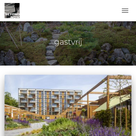
TOGG
gastvrij