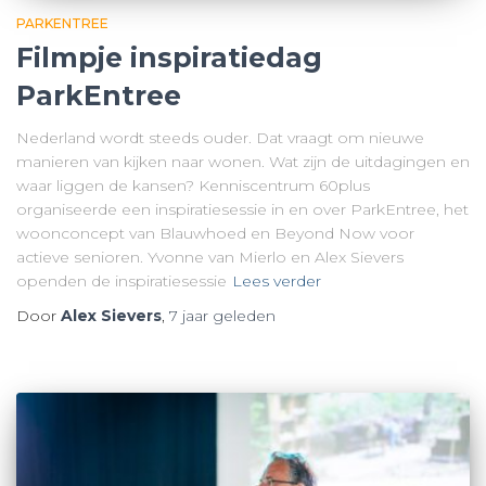
PARKENTREE
Filmpje inspiratiedag
ParkEntree
Nederland wordt steeds ouder. Dat vraagt om nieuwe
manieren van kijken naar wonen. Wat zijn de uitdagingen en
waar liggen de kansen? Kenniscentrum 60plus
organiseerde een inspiratiesessie in en over ParkEntree, het
woonconcept van Blauwhoed en Beyond Now voor
actieve senioren. Yvonne van Mierlo en Alex Sievers
openden de inspiratiesessie
Lees verder
Door
Alex Sievers
,
7 jaar
geleden