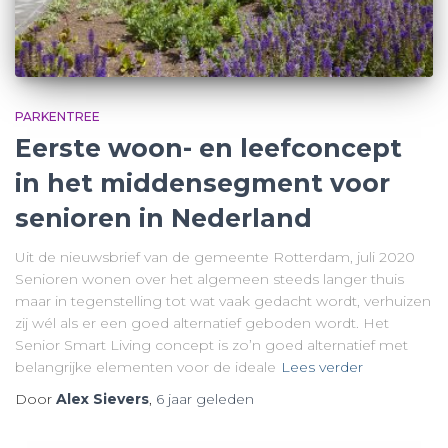
PARKENTREE
Eerste woon- en leefconcept
in het middensegment voor
senioren in Nederland
Uit de nieuwsbrief van de gemeente Rotterdam, juli 2020
Senioren wonen over het algemeen steeds langer thuis
maar in tegenstelling tot wat vaak gedacht wordt, verhuizen
zij wél als er een goed alternatief geboden wordt. Het
Senior Smart Living concept is zo’n goed alternatief met
belangrijke elementen voor de ideale
Lees verder
Door
Alex Sievers
,
6 jaar
geleden