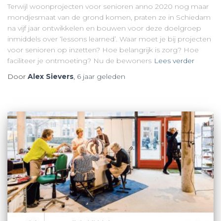
Terwijl woonprojecten voor senioren anno 2020 nog maar
mondjesmaat van de grond komen, praten ze in Schiedam
na vijf jaar ontwikkelen en bouwen voor deze doelgroep
inmiddels over ‘lessons learned’. Waar moet je bij projecten
voor senioren op inzetten? Hoe belangrijk is zorg? Hoe
faciliteer je ontmoeting? Nu de bewoners
Lees verder
Door
Alex Sievers
,
6 jaar
geleden