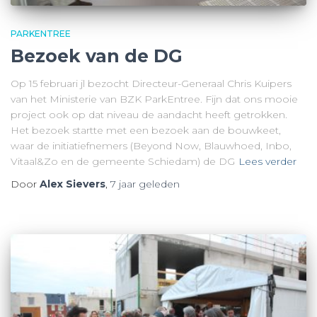
PARKENTREE
Bezoek van de DG
Op 15 februari jl bezocht Directeur-Generaal Chris Kuipers
van het Ministerie van BZK ParkEntree. Fijn dat ons mooie
project ook op dat niveau de aandacht heeft getrokken.
Het bezoek startte met een bezoek aan de bouwkeet,
waar de initiatiefnemers (Beyond Now, Blauwhoed, Inbo,
Vitaal&Zo en de gemeente Schiedam) de DG
Lees verder
Door
Alex Sievers
,
7 jaar
geleden