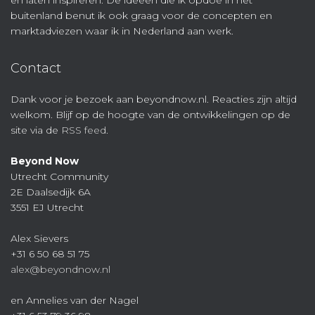
en laten inspireren. De ideeën die ik opdoe in het
buitenland benut ik ook graag voor de concepten en
marktadviezen waar ik in Nederland aan werk.
Contact
Dank voor je bezoek aan beyondnow.nl. Reacties zijn altijd
welkom. Blijf op de hoogte van de ontwikkelingen op de
site via de
RSS feed
.
Beyond Now
Utrecht Community
2E Daalsedijk 6A
3551 EJ Utrecht
Alex Sievers
+31 6 50 68 51 75
alex@beyondnow.nl
en Annelies van der Nagel