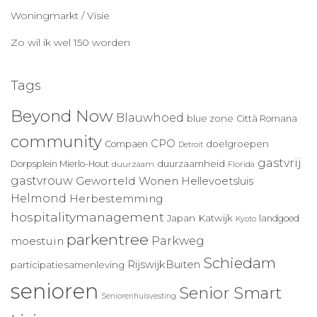
Woningmarkt / Visie
Zo wil ik wel 150 worden
Tags
Beyond Now
Blauwhoed
blue zone
Città Romana
community
CPO
doelgroepen
Compaen
Detroit
gastvrij
duurzaamheid
Dorpsplein Mierlo-Hout
duurzaam
Florida
gastvrouw
Geworteld Wonen
Hellevoetsluis
Helmond
Herbestemming
hospitalitymanagement
Japan
Katwijk
landgoed
Kyoto
parkentree
Parkweg
moestuin
Schiedam
RijswijkBuiten
participatiesamenleving
senioren
Senior Smart
Seniorenhuisvesting