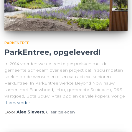
PARKENTREE
ParkEntree, opgeleverd!
In 2014 voerden we de eerste gesprekken met de
gemeente Schiedam over een project dat in zou moeten
spelen op de wensen en eisen van actieve senioren:
ParkEntree. In ParkEntree werkte Beyond Now nauw
samen met Blauwhoed, Inbo, gemeente Schiedam, D&S
Vastgoed, Bots Bouw, Vitaal&Zo en de vele kopers. Vorige
Lees verder
Door
Alex Sievers
,
6 jaar
geleden