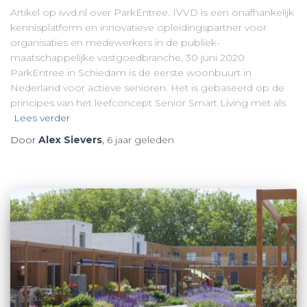
Artikel op ivvd.nl over ParkEntree. IVVD is een onafhankelijk
kennisplatform en innovatieve opleidingspartner voor
organisaties en medewerkers in de publiek-
maatschappelijke vastgoedbranche. 30 juni 2020
ParkEntree in Schiedam is de eerste woonbuurt in
Nederland voor actieve senioren. Het is gebaseerd op de
principes van het leefconcept Senior Smart Living met als
Lees verder
Door
Alex Sievers
,
6 jaar
geleden