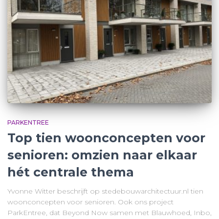
PARKENTREE
Top tien woonconcepten voor
senioren: omzien naar elkaar
hét centrale thema
Yvonne Witter beschrijft op stedebouwarchitectuur.nl tien
woonconcepten voor senioren. Ook ons project
ParkEntree, dat Beyond Now samen met Blauwhoed, Inbo,