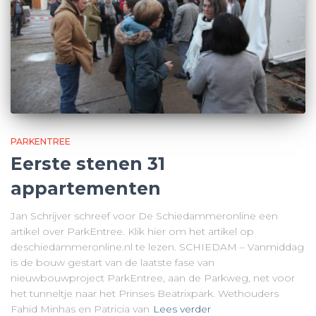
PARKENTREE
Eerste stenen 31
appartementen
Jan Schrijver schreef voor De Schiedammeronline een
artikel over ParkEntree. Klik hier om het artikel op
deschiedammeronline.nl te lezen. SCHIEDAM – Vanmiddag
is de bouw gestart van de laatste fase van
nieuwbouwproject ParkEntree, aan de Parkweg, net voor
het tunneltje naar het Prinses Beatrixpark. Wethouders
Fahid Minhas en Patricia van
Lees verder