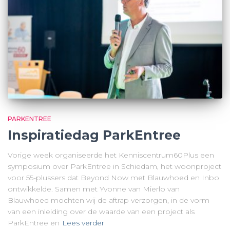
PARKENTREE
Inspiratiedag ParkEntree
Vorige week organiseerde het Kenniscentrum60Plus een
symposium over ParkEntree in Schiedam, het woonproject
voor 55-plussers dat Beyond Now met Blauwhoed en Inbo
ontwikkelde. Samen met Yvonne van Mierlo van
Blauwhoed mochten wij de aftrap verzorgen, in de vorm
van een inleiding over de waarde van een project als
ParkEntree en
Lees verder