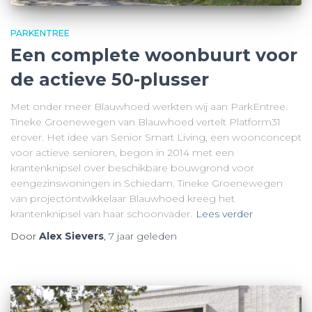
PARKENTREE
Een complete woonbuurt voor
de actieve 50-plusser
Met onder meer Blauwhoed werkten wij aan ParkEntree.
Tineke Groenewegen van Blauwhoed vertelt Platform31
erover. Het idee van Senior Smart Living, een woonconcept
voor actieve senioren, begon in 2014 met een
krantenknipsel over beschikbare bouwgrond voor
eengezinswoningen in Schiedam. Tineke Groenewegen
van projectontwikkelaar Blauwhoed kreeg het
krantenknipsel van haar schoonvader.
Lees verder
Door
Alex Sievers
,
7 jaar
geleden