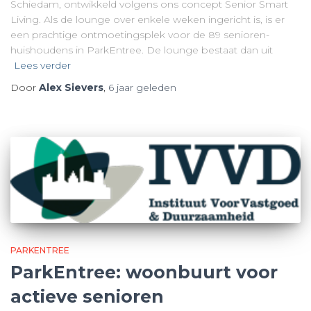
Schiedam, ontwikkeld volgens ons concept Senior Smart
Living. Als de lounge over enkele weken ingericht is, is er
een prachtige ontmoetingsplek voor de 89 senioren-
huishoudens in ParkEntree. De lounge bestaat dan uit
Lees verder
Door
Alex Sievers
,
6 jaar
geleden
PARKENTREE
ParkEntree: woonbuurt voor
actieve senioren