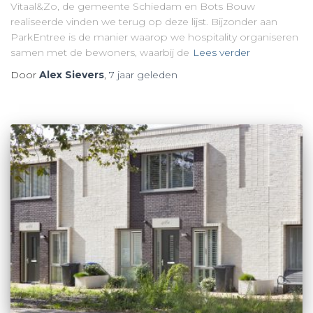
Vitaal&Zo, de gemeente Schiedam en Bots Bouw
realiseerde vinden we terug op deze lijst. Bijzonder aan
ParkEntree is de manier waarop we hospitality organiseren
samen met de bewoners, waarbij de
Lees verder
Door
Alex Sievers
,
7 jaar
geleden