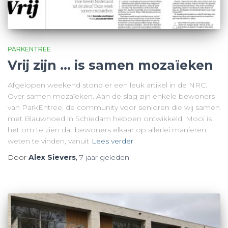
PARKENTREE
Vrij zijn … is samen mozaïeken
Afgelopen weekend stond er een leuk artikel in de NRC.
Over samen mozaïeken. Aan de slag zijn enkele bewoners
van ParkEntree, de community voor senioren die wij samen
met Blauwhoed in Schiedam hebben ontwikkeld. Mooi is
het om te zien dat bewoners elkaar op allerlei manieren
weten te vinden, vanuit
Lees verder
Door
Alex Sievers
,
7 jaar
geleden