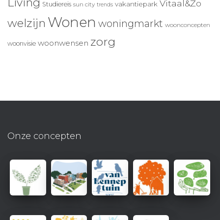
Living
Vitaal&Zo
vakantiepark
Studiereis
sun city
trends
Wonen
welzijn
woningmarkt
woonconcepten
zorg
woonwensen
woonvisie
Onze concepten