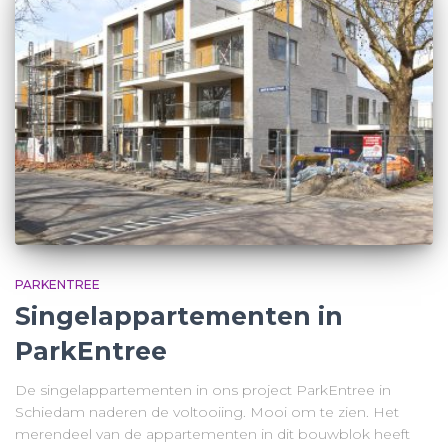
PARKENTREE
Singelappartementen in
ParkEntree
De singelappartementen in ons project ParkEntree in
Schiedam naderen de voltooiing. Mooi om te zien. Het
merendeel van de appartementen in dit bouwblok heeft