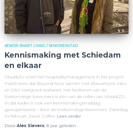
SENIOR SMART LIVING / SENIORENSTAD
Kennismaking met Schiedam
en elkaar
Vitaal&Zo voert het hospitalitymanagement in het project
ParkEntree dat Beyond Now samen met Blauwhoed, Inbo
en D&S Vastgoed realiseert. Het faciliteren van de
toekomstige bewoners is één van de rollen van Vitaal&ZO.
In dat kader is ook een kennismakingsmiddag
georganiseerd – door de toekomstige bewoners. Zaterdag
24 februari, Zavor Coffee
Lees verder
Door
Alex Sievers
,
8 jaar
geleden