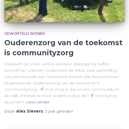
GEWORTELD WONEN
Ouderenzorg van de toekomst
is communityzorg
Elisabeth de Vries, senior adviseur strategie bij Saffier
schreef op LinkedIn onderstaande tekst, naar aanleiding
van een bezoek aan Geworteld Wonen dat Beyond Now
organiseerde. Ouderenzorg van de toekomst is
communityzorg.
Hoe zorg je dat er een community in
de wijk ontstaat en hoe onderhoud je die?
Hoe kun je
duurzaam
Lees verder
Door
Alex Sievers
,
3 jaar
geleden