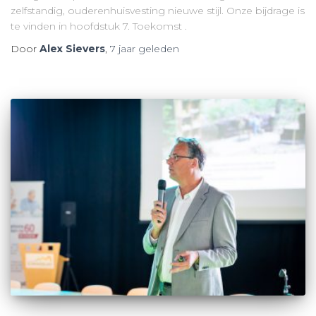
zelfstandig, ouderenhuisvesting nieuwe stijl. Onze bijdrage is
te vinden in hoofdstuk 7. Toekomst .
Door
Alex Sievers
,
7 jaar
geleden