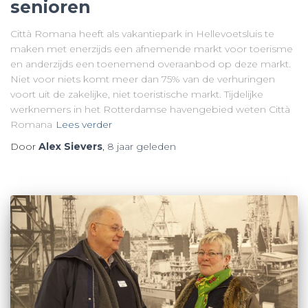
senioren
Città Romana heeft als vakantiepark in Hellevoetsluis te
maken met enerzijds een afnemende markt voor toerisme
en anderzijds een toenemend overaanbod op deze markt.
Niet voor niets komt meer dan 75% van de verhuringen
voort uit de zakelijke, niet toeristische markt. Tijdelijke
werknemers in het Rotterdamse havengebied weten Città
Romana
Lees verder
Door
Alex Sievers
,
8 jaar
geleden