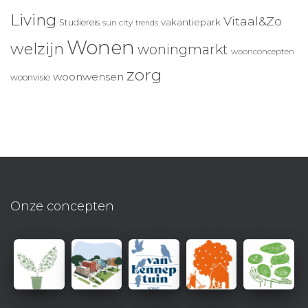
Living
Vitaal&Zo
vakantiepark
Studiereis
sun city
trends
Wonen
welzijn
woningmarkt
woonconcepten
zorg
woonwensen
woonvisie
Onze concepten