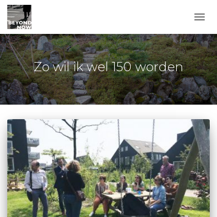
TOGG
Zo wil ik wel 150 worden