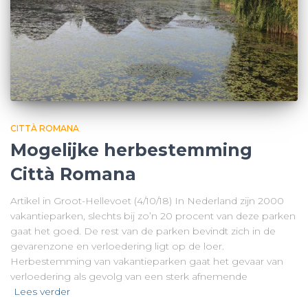
CITTÀ ROMANA
Mogelijke herbestemming
Città Romana
Artikel in Groot-Hellevoet (4/10/18) In Nederland zijn 2000
vakantieparken, slechts bij zo’n 20 procent van deze parken
gaat het goed. De rest van de parken bevindt zich in de
gevarenzone en verloedering ligt op de loer.
Herbestemming van vakantieparken gaat het gevaar van
verloedering als gevolg van een sterk afnemende
Lees verder