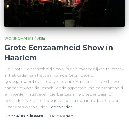
WONINGMARKT / VISIE
Grote Eenzaamheid Show in
Haarlem
De Grote Eenzaamheid Show is een maandelijkse talkshow
in het kader van het Jaar van de Ontmoeting,
georganiseerd door de gemeente Haarlem. In de show is
aandacht voor de verschiilende aspecten van eenzaamheid
en worden initiatieven die Eenzaamheid tegengaan of
bestrijden belicht en opgehaald. Na een introductie door
Haarlems wethouder
Lees verder
Door
Alex Sievers
,
9 jaar
geleden