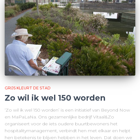
GRIJS KLEURT DE STAD
Zo wil ik wel 150 worden
‘Zo wil ik wel 150 worden’ is een initiatief van Beyond Now
en MaPaLaNa. Ons gezamenlijke bedrijf Vitaal&Zo
organiseert voor de iets oudere buurtbewoners het
hospitalitymanagement, verbindt hen met elkaar en helpt
hen betekenis te blijven hebben in het leven. Dat doen we