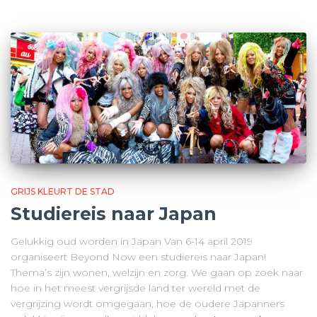
GRIJS KLEURT DE STAD
Studiereis naar Japan
Gelukkig oud worden in Japan Van 6-14 april 2019
organiseert Beyond Now een studiereis naar Japan!
Thema’s zijn wonen, welzijn en zorg. We gaan op zoek naar
hoe in het meest vergrijsde land ter wereld met de
vergrijzing wordt omgegaan, hoe de oudere Japanners