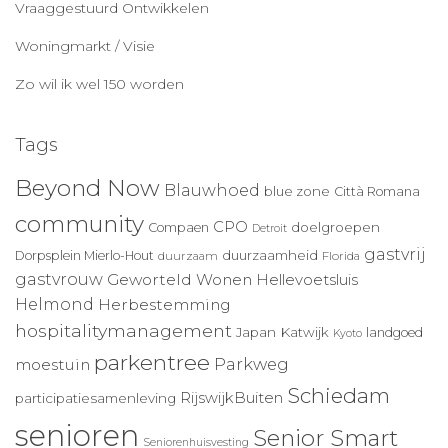
Vraaggestuurd Ontwikkelen
Woningmarkt / Visie
Zo wil ik wel 150 worden
Tags
Beyond Now
Blauwhoed
blue zone
Città Romana
community
CPO
doelgroepen
Compaen
Detroit
gastvrij
duurzaamheid
Dorpsplein Mierlo-Hout
duurzaam
Florida
gastvrouw
Geworteld Wonen
Hellevoetsluis
Helmond
Herbestemming
hospitalitymanagement
Japan
Katwijk
landgoed
Kyoto
parkentree
Parkweg
moestuin
Schiedam
RijswijkBuiten
participatiesamenleving
senioren
Senior Smart
Seniorenhuisvesting