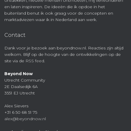
ontdekken, nieuwe mensen ontmoeten, mij verwonderen
en laten inspireren. De ideeën die ik opdoe in het
buitenland benut ik ook graag voor de concepten en
marktadviezen waar ik in Nederland aan werk.
Contact
Dank voor je bezoek aan beyondnow.nl. Reacties zijn altijd
welkom. Blijf op de hoogte van de ontwikkelingen op de
site via de
RSS feed
.
Beyond Now
Utrecht Community
2E Daalsedijk 6A
3551 EJ Utrecht
Alex Sievers
+31 6 50 68 51 75
alex@beyondnow.nl