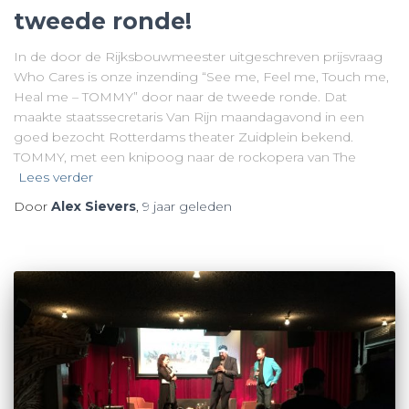
tweede ronde!
In de door de Rijksbouwmeester uitgeschreven prijsvraag
Who Cares is onze inzending “See me, Feel me, Touch me,
Heal me – TOMMY” door naar de tweede ronde. Dat
maakte staatssecretaris Van Rijn maandagavond in een
goed bezocht Rotterdams theater Zuidplein bekend.
TOMMY, met een knipoog naar de rockopera van The
Lees verder
Door
Alex Sievers
,
9 jaar
geleden