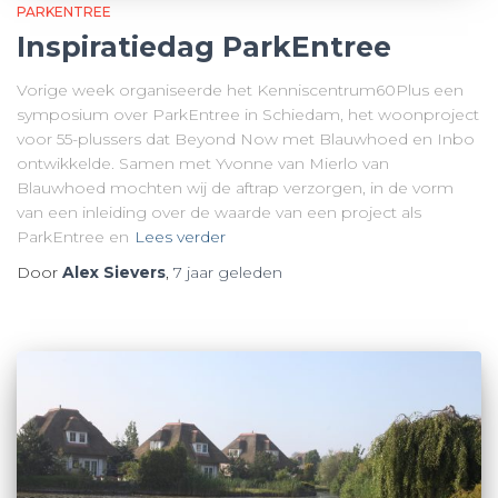
PARKENTREE
Inspiratiedag ParkEntree
Vorige week organiseerde het Kenniscentrum60Plus een
symposium over ParkEntree in Schiedam, het woonproject
voor 55-plussers dat Beyond Now met Blauwhoed en Inbo
ontwikkelde. Samen met Yvonne van Mierlo van
Blauwhoed mochten wij de aftrap verzorgen, in de vorm
van een inleiding over de waarde van een project als
ParkEntree en
Lees verder
Door
Alex Sievers
,
7 jaar
geleden