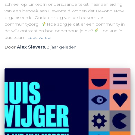
schreef op LinkedIn onderstaande tekst, naar aanleiding
van een bezoek aan Geworteld Wonen dat Beyond Now
organiseerde. Ouderenzorg van de toekomst is
communityzorg.
Hoe zorg je dat er een community in
de wijk ontstaat en hoe onderhoud je die?
Hoe kun je
duurzaam
Lees verder
Door
Alex Sievers
,
3 jaar
geleden