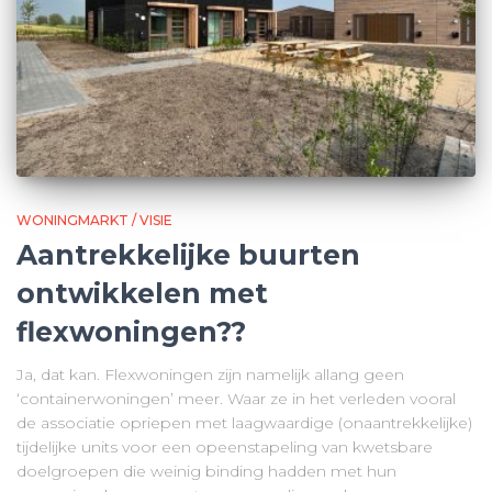
WONINGMARKT / VISIE
Aantrekkelijke buurten
ontwikkelen met
flexwoningen??
Ja, dat kan. Flexwoningen zijn namelijk allang geen
‘containerwoningen’ meer. Waar ze in het verleden vooral
de associatie opriepen met laagwaardige (onaantrekkelijke)
tijdelijke units voor een opeenstapeling van kwetsbare
doelgroepen die weinig binding hadden met hun