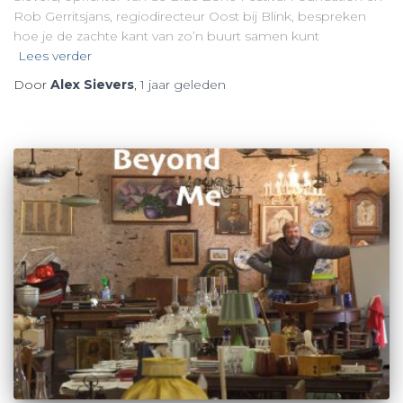
Rob Gerritsjans, regiodirecteur Oost bij Blink, bespreken
hoe je de zachte kant van zo’n buurt samen kunt
Lees verder
Door
Alex Sievers
,
1 jaar
geleden