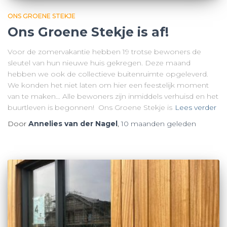
ONS GROENE STEKJE
Ons Groene Stekje is af!
Voor de zomervakantie hebben 19 trotse bewoners de
sleutel van hun nieuwe huis gekregen. Deze maand
hebben we ook de collectieve buitenruimte opgeleverd.
We konden het niet laten om hier een feestelijk moment
van te maken… Alle bewoners zijn inmiddels verhuisd en het
buurtleven is begonnen! Ons Groene Stekje is
Lees verder
Door
Annelies van der Nagel
,
10 maanden
geleden