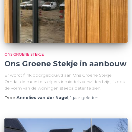
ONS GROENE STEKJE
Ons Groene Stekje in aanbouw
Er wordt flink doorgebouwd aan Ons Groene Stekje.
Omdat de meeste steigers inmiddels verwijderd zijn, is ook
de vorm van de woningen steeds beter te zien.
Door
Annelies van der Nagel
,
1 jaar
geleden