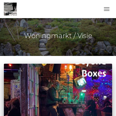
TOGG
Woningmarkt / Visie