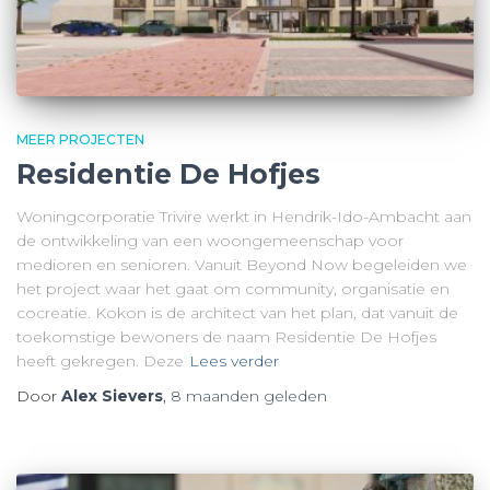
MEER PROJECTEN
Residentie De Hofjes
Woningcorporatie Trivire werkt in Hendrik-Ido-Ambacht aan
de ontwikkeling van een woongemeenschap voor
medioren en senioren. Vanuit Beyond Now begeleiden we
het project waar het gaat om community, organisatie en
cocreatie. Kokon is de architect van het plan, dat vanuit de
toekomstige bewoners de naam Residentie De Hofjes
heeft gekregen. Deze
Lees verder
Door
Alex Sievers
,
8 maanden
geleden