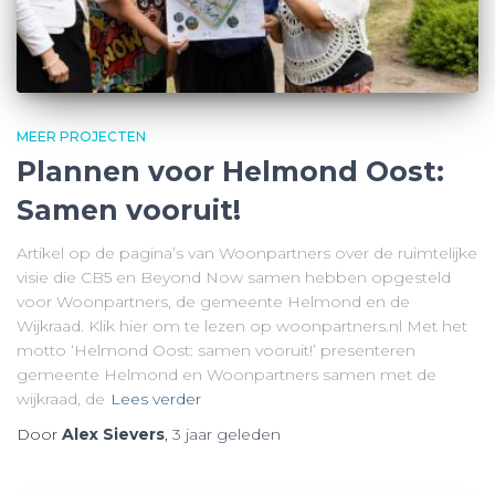
MEER PROJECTEN
Plannen voor Helmond Oost:
Samen vooruit!
Artikel op de pagina’s van Woonpartners over de ruimtelijke
visie die CB5 en Beyond Now samen hebben opgesteld
voor Woonpartners, de gemeente Helmond en de
Wijkraad. Klik hier om te lezen op woonpartners.nl Met het
motto ‘Helmond Oost: samen vooruit!’ presenteren
gemeente Helmond en Woonpartners samen met de
wijkraad, de
Lees verder
Door
Alex Sievers
,
3 jaar
geleden