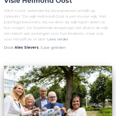
Visie Helmond Oost
Mitch Coort, verbinder bij Woonpartners schrijft op
LinkedIn: “De wijk Helmond-Oost is een mooie wijk. Met
prachtige bewoners. Als we door de wijk lopen delen ze
hun zorgen. De loszittende stoeptegel, het afval in de wijk,
een tekort aan woningen voor hun kinderen, maar ook
voor henzelf als ze later
Lees verder
Door
Alex Sievers
,
3 jaar
geleden