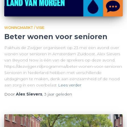
WONINGMARKT / VISIE
Beter wonen voor senioren
Pakhuis de Zwijger organiseert op 23 mei een avond over
wonen voor senioren in Amsterdam Zuidoost. Alex Sievers
van Beyond Now is één van de sprekers op deze avond.
https://dezwijger.nl/programma/beter-wonen-voor-senioren
Senioren in Nederland hebben met verschillende
uitdagingen te maken, denk aan eenzaamheid of de nood
aan zorg in een overbelast
Lees verder
Door
Alex Sievers
,
3 jaar
geleden