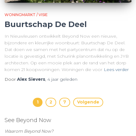
WONINGMARKT / VISIE
Buurtschap De Deel
In Nieuwleusen ontwikkelt Beyond Now een nieuwe,
bijzondere en kleurrijke woonbuurt: Buurtschap De Deel.
Dat doen we samen met het partycentrum dat nu op de
locatie is gevestigd, met Schurink planontwikkeling en JYB
architecten. Op een mooie plek aan de rand van het dorp
komen 21 koopwoningen. Woningen die voor
Lees verder
Door
Alex Sievers
,
4 jaar
geleden
Berichten
1
2
7
Volgende
paginering
See Beyond Now
Waarom Beyond Now?