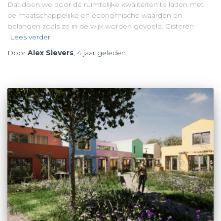
Dat doen we door de ruimtelijke kwaliteiten te laden met
de maatschappelijke en economische waarden en
belangen zoals ze in de wijk worden gevoeld. Gisteren
Lees verder
Door
Alex Sievers
,
4 jaar
geleden