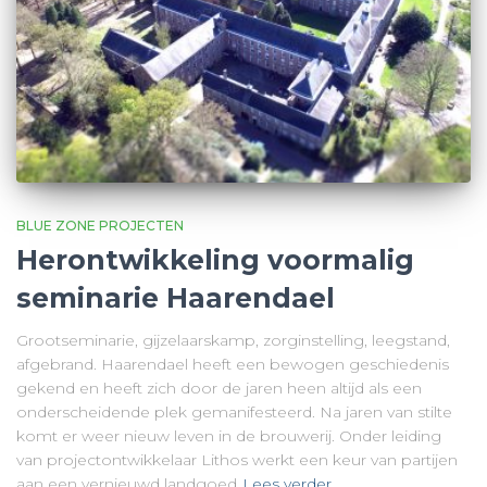
BLUE ZONE PROJECTEN
Herontwikkeling voormalig
seminarie Haarendael
Grootseminarie, gijzelaarskamp, zorginstelling, leegstand,
afgebrand. Haarendael heeft een bewogen geschiedenis
gekend en heeft zich door de jaren heen altijd als een
onderscheidende plek gemanifesteerd. Na jaren van stilte
komt er weer nieuw leven in de brouwerij. Onder leiding
van projectontwikkelaar Lithos werkt een keur van partijen
aan een vernieuwd landgoed
Lees verder