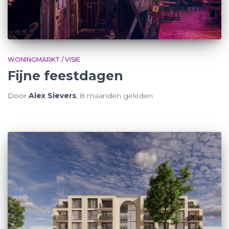
WONINGMARKT / VISIE
Fijne feestdagen
Door
Alex Sievers
,
8 maanden
geleden