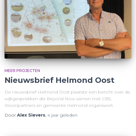
MEER PROJECTEN
Nieuwsbrief Helmond Oost
De nieuwsbrief Helmond Oost plaatste een bericht over de
wijkgesprekken die Beyond Now samen met CB5,
Woonpartners en gemeente Helmond organiseert.
Door
Alex Sievers
,
4 jaar
geleden