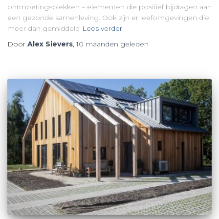
ontmoetingsplekken – elementen die positief bijdragen aan
een gezonde samenleving. Ook zijn er leefomgevingen die
meer dan gemiddeld
Lees verder
Door
Alex Sievers
,
10 maanden
geleden