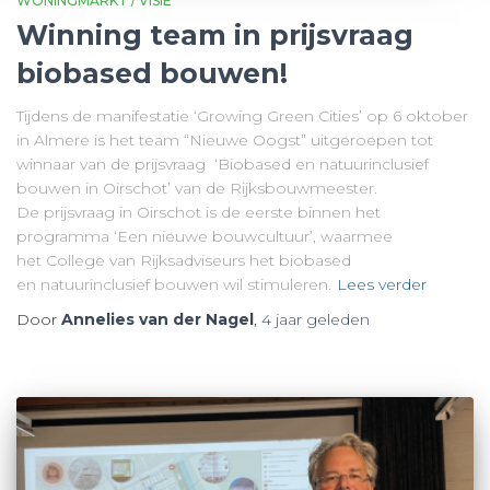
WONINGMARKT / VISIE
Winning team in prijsvraag
biobased bouwen!
Tijdens de manifestatie ‘Growing Green Cities’ op 6 oktober
in Almere is het team “Nieuwe Oogst” uitgeroepen tot
winnaar van de prijsvraag ‘Biobased en natuurinclusief
bouwen in Oirschot’ van de Rijksbouwmeester.
De prijsvraag in Oirschot is de eerste binnen het
programma ‘Een nieuwe bouwcultuur’, waarmee
het College van Rijksadviseurs het biobased
en natuurinclusief bouwen wil stimuleren.
Lees verder
Door
Annelies van der Nagel
,
4 jaar
geleden