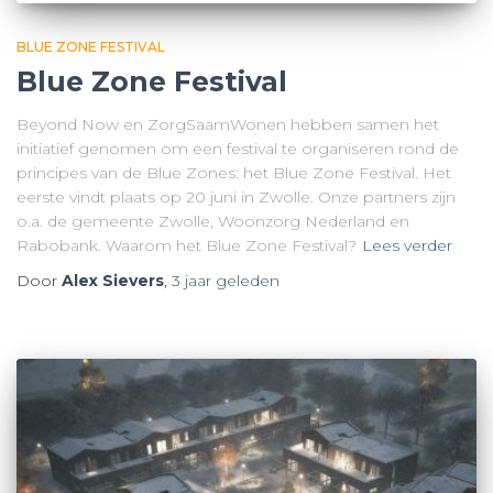
BLUE ZONE FESTIVAL
Blue Zone Festival
Beyond Now en ZorgSaamWonen hebben samen het
initiatief genomen om een festival te organiseren rond de
principes van de Blue Zones: het Blue Zone Festival. Het
eerste vindt plaats op 20 juni in Zwolle. Onze partners zijn
o.a. de gemeente Zwolle, Woonzorg Nederland en
Rabobank. Waarom het Blue Zone Festival?
Lees verder
Door
Alex Sievers
,
3 jaar
geleden