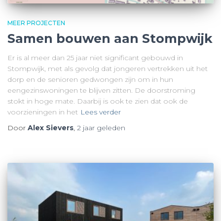
MEER PROJECTEN
Samen bouwen aan Stompwijk
Er is al meer dan 25 jaar niet significant gebouwd in
Stompwijk, met als gevolg dat jongeren vertrekken uit het
dorp en de senioren gedwongen zijn om in hun
eengezinswoningen te blijven zitten. De doorstroming
stokt in hoge mate. Daarbij is ook te zien dat ook de
voorzieningen in het
Lees verder
Door
Alex Sievers
,
2 jaar
geleden