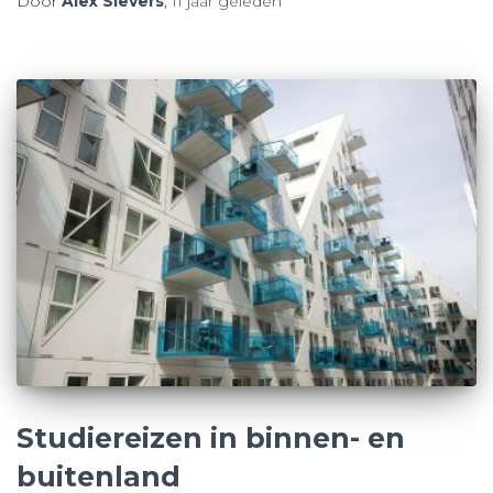
Door
Alex Sievers
,
11 jaar
geleden
Studiereizen in binnen- en
buitenland