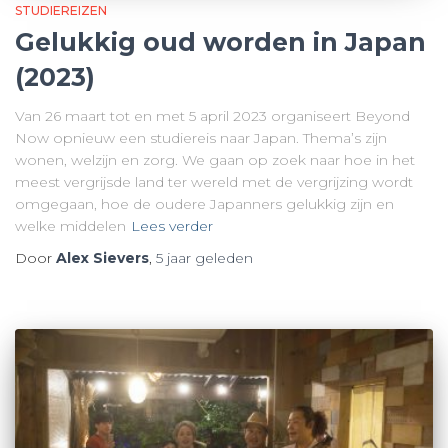
STUDIEREIZEN
Gelukkig oud worden in Japan
(2023)
Van 26 maart tot en met 5 april 2023 organiseert Beyond
Now opnieuw een studiereis naar Japan. Thema’s zijn
wonen, welzijn en zorg. We gaan op zoek naar hoe in het
meest vergrijsde land ter wereld met de vergrijzing wordt
omgegaan, hoe de oudere Japanners gelukkig zijn en
welke middelen
Lees verder
Door
Alex Sievers
,
5 jaar
geleden