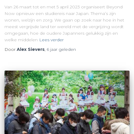
Van 26 maart tot en met 5 april 2023 organiseert Beyond
Now opnieuw een studiereis naar Japan. Thema’s zijn
wonen, welzijn en zorg. We gaan op zoek naar hoe in het
meest vergrijsde land ter wereld met de vergrijzing wordt
omgegaan, hoe de oudere Japanners gelukkig zijn en
welke middelen
Lees verder
Door
Alex Sievers
,
6 jaar
geleden