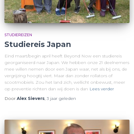
STUDIEREIZEN
Studiereis Japan
Eind maart/begin april heeft Beyond Now een studiereis
georganiseerd naar Japan. We hebben onze 21 deelnemers
mee willen nemen door een Japan waar, net als bij ons, de
vergrijzing hoogtij viert. Maar dan zonder rollators of
scootmobiels. Zou het land zich, wellicht onbewust, meer
op preventie richten dan wij doen is dan
Lees verder
Door
Alex Sievers
,
3 jaar
geleden