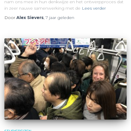
nam ons mee in hun denkwijze en het ontwerpproces dat
in zeer nauwe samenwerking met de
Lees verder
Door
Alex Sievers
,
7 jaar
geleden