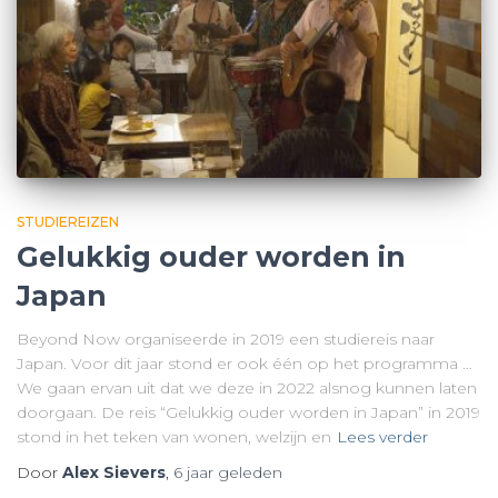
STUDIEREIZEN
Gelukkig ouder worden in
Japan
Beyond Now organiseerde in 2019 een studiereis naar
Japan. Voor dit jaar stond er ook één op het programma …
We gaan ervan uit dat we deze in 2022 alsnog kunnen laten
doorgaan. De reis “Gelukkig ouder worden in Japan” in 2019
stond in het teken van wonen, welzijn en
Lees verder
Door
Alex Sievers
,
6 jaar
geleden