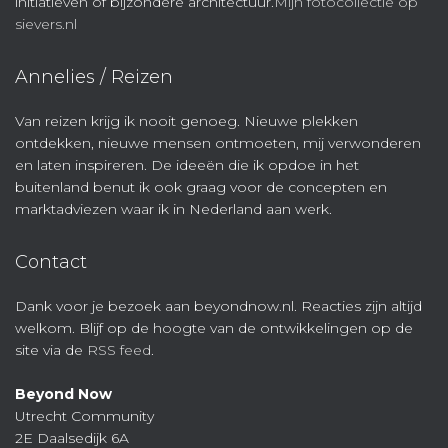
initiatieven of bijzondere architectuur.
Mijn fotocollectie op
sievers.nl
Annelies / Reizen
Van reizen krijg ik nooit genoeg. Nieuwe plekken
ontdekken, nieuwe mensen ontmoeten, mij verwonderen
en laten inspireren. De ideeën die ik opdoe in het
buitenland benut ik ook graag voor de concepten en
marktadviezen waar ik in Nederland aan werk.
Contact
Dank voor je bezoek aan beyondnow.nl. Reacties zijn altijd
welkom. Blijf op de hoogte van de ontwikkelingen op de
site via de
RSS feed
.
Beyond Now
Utrecht Community
2E Daalsedijk 6A