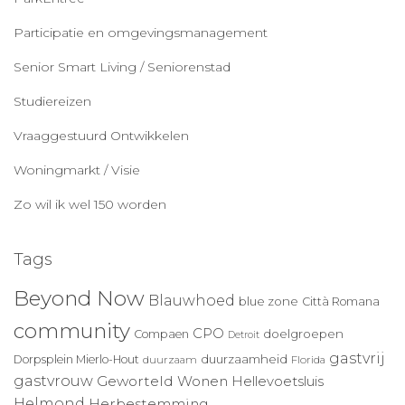
Participatie en omgevingsmanagement
Senior Smart Living / Seniorenstad
Studiereizen
Vraaggestuurd Ontwikkelen
Woningmarkt / Visie
Zo wil ik wel 150 worden
Tags
Beyond Now
Blauwhoed
blue zone
Città Romana
community
CPO
doelgroepen
Compaen
Detroit
gastvrij
duurzaamheid
Dorpsplein Mierlo-Hout
duurzaam
Florida
gastvrouw
Geworteld Wonen
Hellevoetsluis
Helmond
Herbestemming