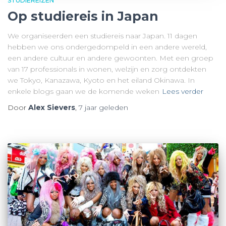
STUDIEREIZEN
Op studiereis in Japan
We organiseerden een studiereis naar Japan. 11 dagen
hebben we ons ondergedompeld in een andere wereld,
een andere cultuur en andere gewoonten. Met een groep
van 17 professionals in wonen, welzijn en zorg ontdekten
we Tokyo, Kanazawa, Kyoto en het eiland Okinawa. In
enkele blogs gaan we de komende weken
Lees verder
Door
Alex Sievers
,
7 jaar
geleden