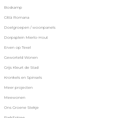
Boskamp
Città Romana
Doelgroepen / woonpanels
Dorpsplein Mierlo-Hout
Erven op Texel
Geworteld Wonen
Grijs Kleurt de Stad
Kronkels en Spinsels
Meer projecten
Meewonen
Ons Groene Stekje
ParkEntree