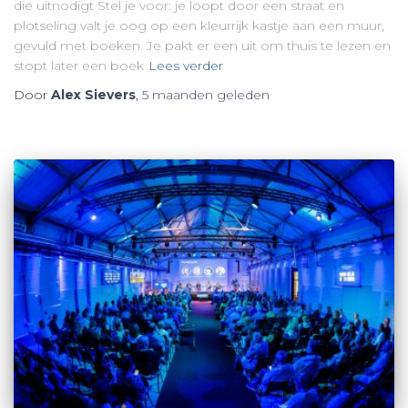
die uitnodigt Stel je voor: je loopt door een straat en
plotseling valt je oog op een kleurrijk kastje aan een muur,
gevuld met boeken. Je pakt er een uit om thuis te lezen en
stopt later een boek
Lees verder
Door
Alex Sievers
,
5 maanden
geleden