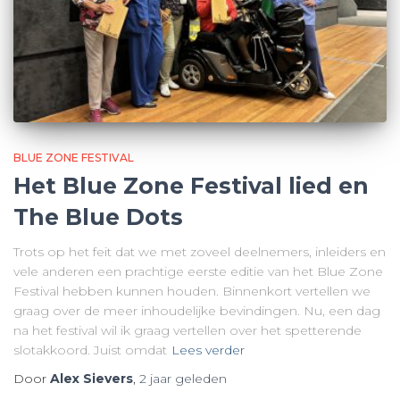
BLUE ZONE FESTIVAL
Het Blue Zone Festival lied en
The Blue Dots
Trots op het feit dat we met zoveel deelnemers, inleiders en
vele anderen een prachtige eerste editie van het Blue Zone
Festival hebben kunnen houden. Binnenkort vertellen we
graag over de meer inhoudelijke bevindingen. Nu, een dag
na het festival wil ik graag vertellen over het spetterende
slotakkoord. Juist omdat
Lees verder
Door
Alex Sievers
,
2 jaar
geleden