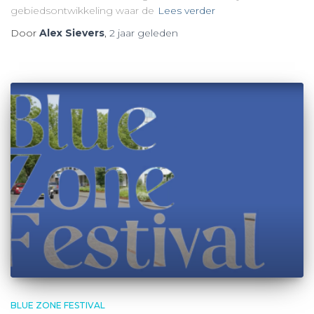
gebiedsontwikkeling waar de
Lees verder
Door
Alex Sievers
,
2 jaar
geleden
BLUE ZONE FESTIVAL