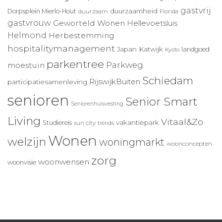
gastvrij
duurzaamheid
Dorpsplein Mierlo-Hout
duurzaam
Florida
gastvrouw
Geworteld Wonen
Hellevoetsluis
Helmond
Herbestemming
hospitalitymanagement
Japan
Katwijk
landgoed
Kyoto
parkentree
Parkweg
moestuin
Schiedam
RijswijkBuiten
participatiesamenleving
senioren
Senior Smart
Seniorenhuisvesting
Living
Vitaal&Zo
vakantiepark
Studiereis
sun city
trends
Wonen
welzijn
woningmarkt
woonconcepten
zorg
woonwensen
woonvisie