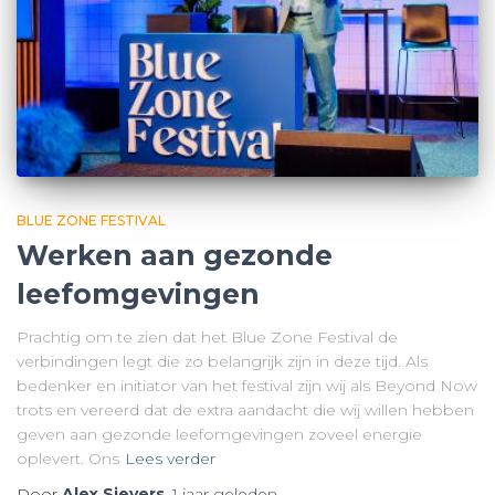
BLUE ZONE FESTIVAL
Werken aan gezonde
leefomgevingen
Prachtig om te zien dat het Blue Zone Festival de
verbindingen legt die zo belangrijk zijn in deze tijd. Als
bedenker en initiator van het festival zijn wij als Beyond Now
trots en vereerd dat de extra aandacht die wij willen hebben
geven aan gezonde leefomgevingen zoveel energie
oplevert. Ons
Lees verder
Door
Alex Sievers
,
1 jaar
geleden