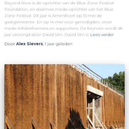
Beyond Now is de oprichter van de Blue Zone Festival
Foundation, en daarmee mede-oprichter van het Blue
Zone Festival. Dit jaar is Amersfoort op 15 mei de
gastgemeente. En op 14 mei voor genodigden, onze
mede-initiatiefnemers en supporters. De keynote wordt dit
jaar verzorgd door David Sim. David Sim is
Lees verder
Door
Alex Sievers
,
1 jaar
geleden