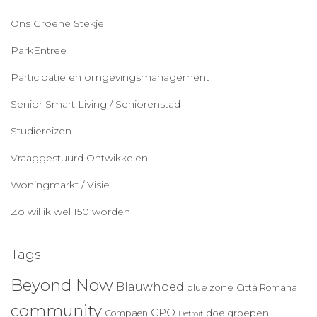
Ons Groene Stekje
ParkEntree
Participatie en omgevingsmanagement
Senior Smart Living / Seniorenstad
Studiereizen
Vraaggestuurd Ontwikkelen
Woningmarkt / Visie
Zo wil ik wel 150 worden
Tags
Beyond Now
Blauwhoed
blue zone
Città Romana
community
CPO
doelgroepen
Compaen
Detroit