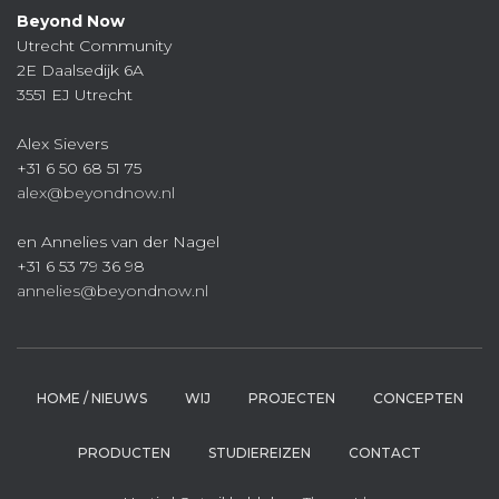
Beyond Now
Utrecht Community
2E Daalsedijk 6A
3551 EJ Utrecht
Alex Sievers
+31 6 50 68 51 75
alex@beyondnow.nl
en Annelies van der Nagel
+31 6 53 79 36 98
annelies@beyondnow.nl
HOME / NIEUWS
WIJ
PROJECTEN
CONCEPTEN
PRODUCTEN
STUDIEREIZEN
CONTACT