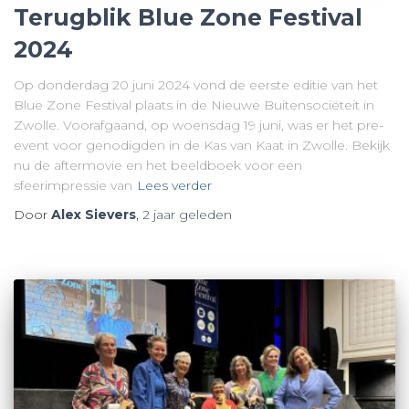
Terugblik Blue Zone Festival
2024
Op donderdag 20 juni 2024 vond de eerste editie van het
Blue Zone Festival plaats in de Nieuwe Buitensociëteit in
Zwolle. Voorafgaand, op woensdag 19 juni, was er het pre-
event voor genodigden in de Kas van Kaat in Zwolle. Bekijk
nu de aftermovie en het beeldboek voor een
sfeerimpressie van
Lees verder
Door
Alex Sievers
,
2 jaar
geleden