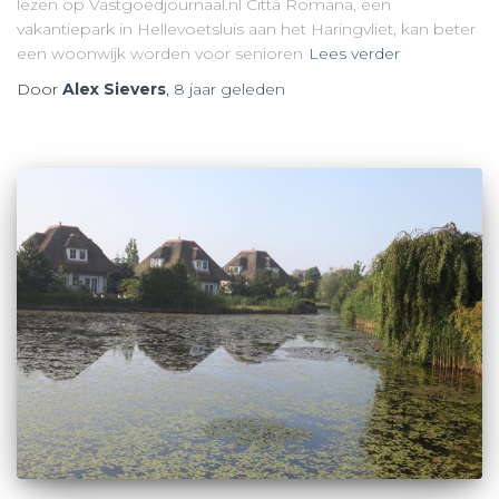
lezen op Vastgoedjournaal.nl Città Romana, een
vakantiepark in Hellevoetsluis aan het Haringvliet, kan beter
een woonwijk worden voor senioren
Lees verder
Door
Alex Sievers
,
8 jaar
geleden