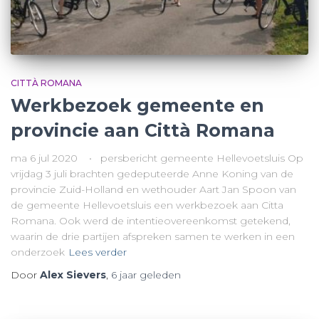
CITTÀ ROMANA
Werkbezoek gemeente en
provincie aan Città Romana
ma 6 jul 2020 • persbericht gemeente Hellevoetsluis Op
vrijdag 3 juli brachten gedeputeerde Anne Koning van de
provincie Zuid-Holland en wethouder Aart Jan Spoon van
de gemeente Hellevoetsluis een werkbezoek aan Citta
Romana. Ook werd de intentieovereenkomst getekend,
waarin de drie partijen afspreken samen te werken in een
onderzoek
Lees verder
Door
Alex Sievers
,
6 jaar
geleden