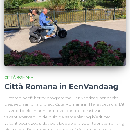
CITTÀ ROMANA
Città Romana in EenVandaag
Gisteren heeft het tv-programma EenVandaag aandacht
besteed aan ons project Città Romana in Hellevoetsluis. Dit
als voorbeeld in hun item over de toekomst van
vakantieparken. In de huidige samenleving biedt het
vakantiepark zoals dat ooit bedoeld is voor toeristen al lang
niet meer die omgeving. Zo ook Città Romana. Zo’n