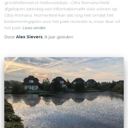
groothellevoet.nl Hellevoetsluis – Città Romana hield
afgelopen zaterdag een informatiemarkt over wonen op
Città Romana. Momenteel kan dat nog niet omdat het
bestemmingsplan voor het park recreatie is, maar daar wil
het park
Lees verder
Door
Alex Sievers
,
8 jaar
geleden