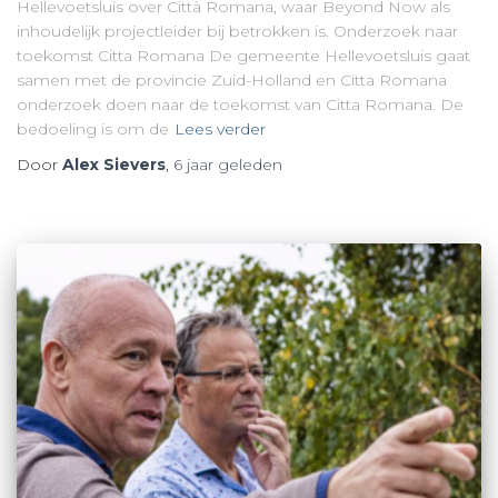
Hellevoetsluis over Città Romana, waar Beyond Now als
inhoudelijk projectleider bij betrokken is. Onderzoek naar
toekomst Citta Romana De gemeente Hellevoetsluis gaat
samen met de provincie Zuid-Holland en Citta Romana
onderzoek doen naar de toekomst van Citta Romana. De
bedoeling is om de
Lees verder
Door
Alex Sievers
,
6 jaar
geleden