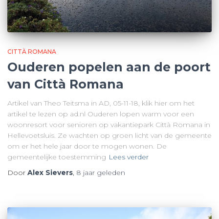
CITTÀ ROMANA
Ouderen popelen aan de poort
van Città Romana
Artikel van Theo Teitsma in AD, 05-11-18, klik hier om het
artikel te lezen op ad.nl Ouderen lopen warm voor een
woonresort voor senioren op vakantiepark Città Romana in
Hellevoetsluis. Ze wachten op groen licht van de gemeente
om er het hele jaar door te mogen wonen. De
gemeentelijke toestemming
Lees verder
Door
Alex Sievers
,
8 jaar
geleden