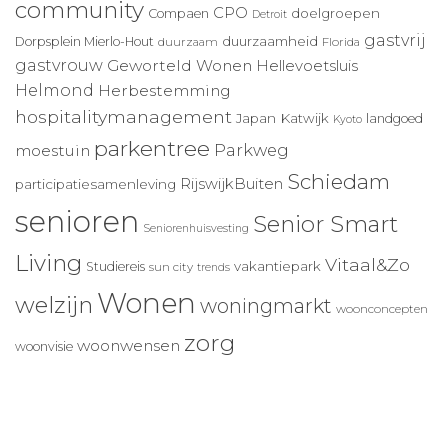
community
CPO
doelgroepen
Compaen
Detroit
gastvrij
duurzaamheid
Dorpsplein Mierlo-Hout
duurzaam
Florida
gastvrouw
Geworteld Wonen
Hellevoetsluis
Helmond
Herbestemming
hospitalitymanagement
Japan
Katwijk
landgoed
Kyoto
parkentree
Parkweg
moestuin
Schiedam
RijswijkBuiten
participatiesamenleving
senioren
Senior Smart
Seniorenhuisvesting
Living
Vitaal&Zo
vakantiepark
Studiereis
sun city
trends
Wonen
welzijn
woningmarkt
woonconcepten
zorg
woonwensen
woonvisie