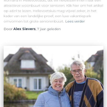
Romana in Hellevoetsluis, dat wil herbestemmen naar een
attractieve woonbuurt voor senioren. Klik hier om het artikel
op ad.nl te lezen. Hellevoetsluis mag vrijwel zeker, in het
kader van een landelijke proef, een luxe vakantiepark
omvormen tot grote seniorenbuurt.
Lees verder
Door
Alex Sievers
,
7 jaar
geleden