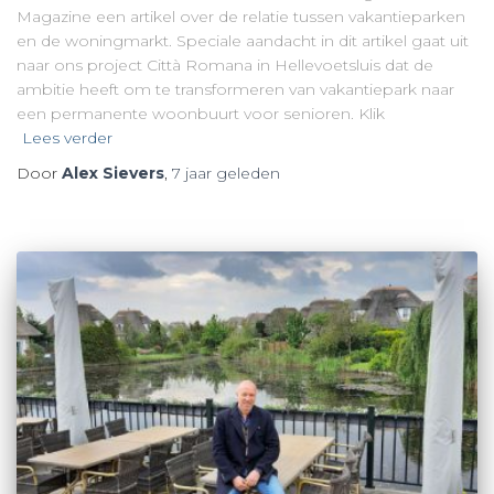
Magazine een artikel over de relatie tussen vakantieparken
en de woningmarkt. Speciale aandacht in dit artikel gaat uit
naar ons project Città Romana in Hellevoetsluis dat de
ambitie heeft om te transformeren van vakantiepark naar
een permanente woonbuurt voor senioren. Klik
Lees verder
Door
Alex Sievers
,
7 jaar
geleden