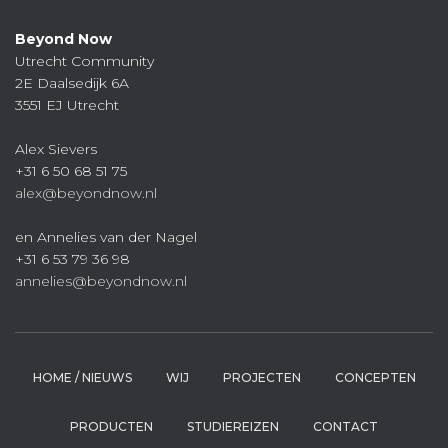
Beyond Now
Utrecht Community
2E Daalsedijk 6A
3551 EJ Utrecht
Alex Sievers
+31 6 50 68 51 75
alex@beyondnow.nl
en Annelies van der Nagel
+31 6 53 79 36 98
annelies@beyondnow.nl
HOME / NIEUWS
WIJ
PROJECTEN
CONCEPTEN
PRODUCTEN
STUDIEREIZEN
CONTACT