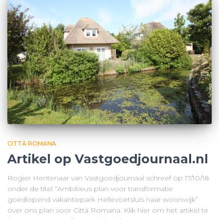
CITTÀ ROMANA
Artikel op Vastgoedjournaal.nl
Rogier Hentenaar van Vastgoedjournaal schreef op 17/10/18
onder de titel “Ambitieus plan voor transformatie
goedlopend vakantiepark Hellevoetsluis naar woonwijk”
over ons plan voor Città Romana. Klik hier om het artikel te