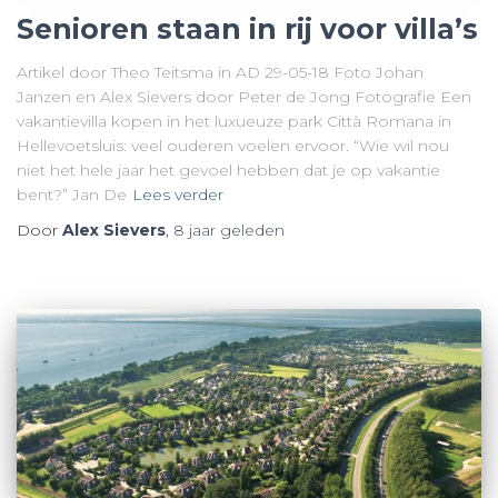
Senioren staan in rij voor villa’s
Artikel door Theo Teitsma in AD 29-05-18 Foto Johan
Janzen en Alex Sievers door Peter de Jong Fotografie Een
vakantievilla kopen in het luxueuze park Città Romana in
Hellevoetsluis: veel ouderen voelen ervoor. “Wie wil nou
niet het hele jaar het gevoel hebben dat je op vakantie
bent?” Jan De
Lees verder
Door
Alex Sievers
,
8 jaar
geleden