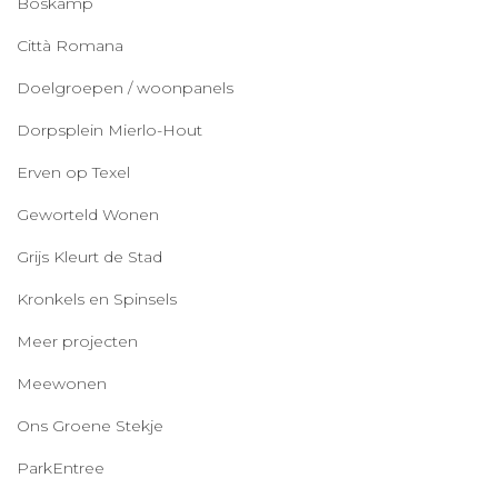
Boskamp
Città Romana
Doelgroepen / woonpanels
Dorpsplein Mierlo-Hout
Erven op Texel
Geworteld Wonen
Grijs Kleurt de Stad
Kronkels en Spinsels
Meer projecten
Meewonen
Ons Groene Stekje
ParkEntree