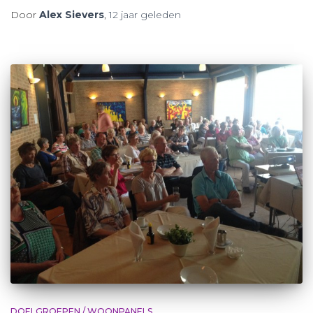
Door
Alex Sievers
,
12 jaar
geleden
DOELGROEPEN / WOONPANELS