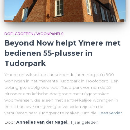
DOELGROEPEN / WOONPANELS
Beyond Now helpt Ymere met
bedienen 55-plusser in
Tudorpark
Ymere ontwikkelt de aankomende jaren nog zo’n 900
woningen in het markante Tudorpark in Hoofddorp. Een
belangrijke doelgroep voor Tudorpark vormen de 55-
plussers: een kritische doelgroep met uitgesproken
woonwensen, die alleen met aantrekkelijke woningen in
een attractieve omgeving te verleiden zijn om de
verhuisstap naar Tudorpark te maken. Om die
Lees verder
Door
Annelies van der Nagel
,
11 jaar
geleden