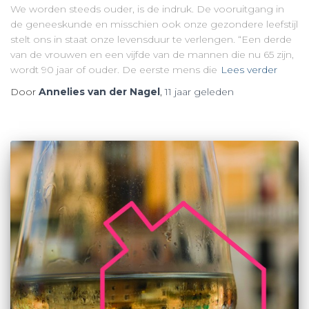
We worden steeds ouder, is de indruk. De vooruitgang in
de geneeskunde en misschien ook onze gezondere leefstijl
stelt ons in staat onze levensduur te verlengen. “Een derde
van de vrouwen en een vijfde van de mannen die nu 65 zijn,
wordt 90 jaar of ouder. De eerste mens die
Lees verder
Door
Annelies van der Nagel
,
11 jaar
geleden