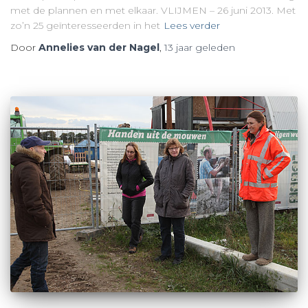
met de plannen en met elkaar. VLIJMEN – 26 juni 2013. Met
zo’n 25 geïnteresseerden in het
Lees verder
Door
Annelies van der Nagel
,
13 jaar
geleden