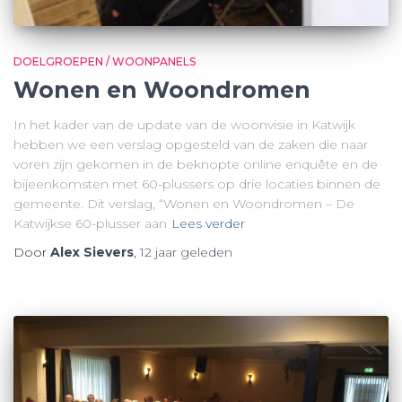
DOELGROEPEN / WOONPANELS
Wonen en Woondromen
In het kader van de update van de woonvisie in Katwijk
hebben we een verslag opgesteld van de zaken die naar
voren zijn gekomen in de beknopte online enquête en de
bijeenkomsten met 60-plussers op drie locaties binnen de
gemeente. Dit verslag, “Wonen en Woondromen – De
Katwijkse 60-plusser aan
Lees verder
Door
Alex Sievers
,
12 jaar
geleden