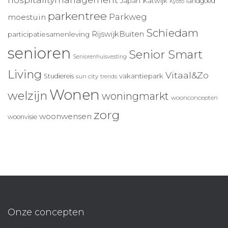
Japan
Katwijk
landgoed
Kyoto
parkentree
Parkweg
moestuin
Schiedam
RijswijkBuiten
participatiesamenleving
senioren
Senior Smart
Seniorenhuisvesting
Living
Vitaal&Zo
vakantiepark
Studiereis
sun city
trends
Wonen
welzijn
woningmarkt
woonconcepten
zorg
woonwensen
woonvisie
Onze concepten