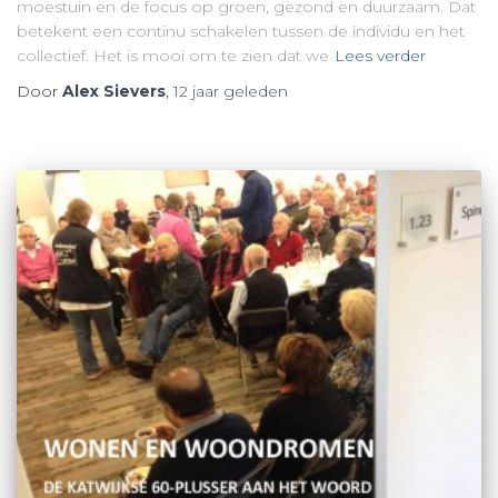
moestuin en de focus op groen, gezond en duurzaam. Dat
betekent een continu schakelen tussen de individu en het
collectief. Het is mooi om te zien dat we
Lees verder
Door
Alex Sievers
,
12 jaar
geleden