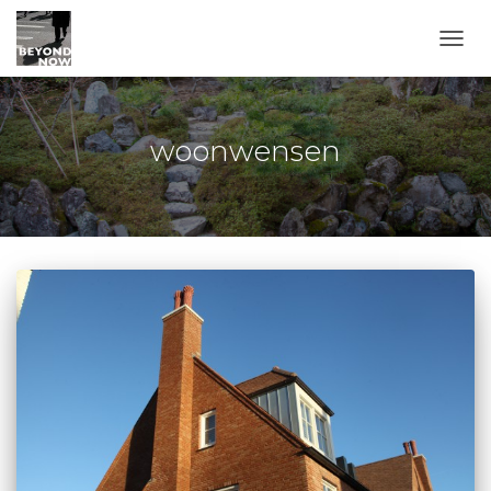
TOGG
woonwensen