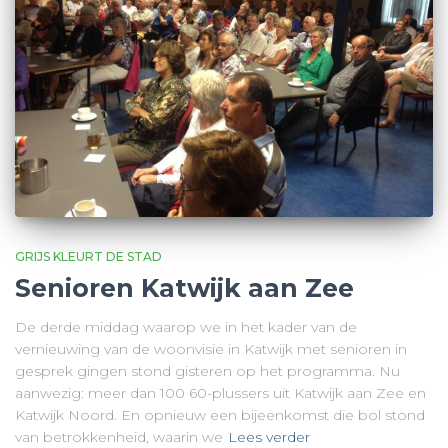
GRIJS KLEURT DE STAD
Senioren Katwijk aan Zee
De derde middag waarop we in het kader van de
vernieuwing van de woonvisie in Katwijk met senioren in
gesprek gingen stond gisteren op het programma. Nu
aanwezig: meer dan 100 60-plussers uit Katwijk aan Zee en
Katwijk Noord. En opnieuw een bijeenkomst die bol stond
van betrokkenheid, waarin we
Lees verder