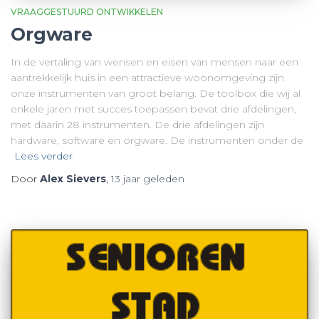
VRAAGGESTUURD ONTWIKKELEN
Orgware
In de vertaling van wensen en eisen van mensen naar een
aantrekkelijk huis in een attractieve woonomgeving zijn
onze instrumenten van groot belang. De toolbox die wij al
enkele jaren met succes toepassen bevat drie afdelingen,
met daarin 28 instrumenten. De drie afdelingen zijn
hardware, software en orgware. De instrumenten onder de
Lees verder
Door
Alex Sievers
,
13 jaar
geleden