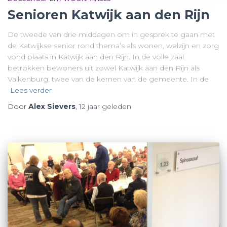
Senioren Katwijk aan den Rijn
De tweede van drie middagen om in gesprek te gaan met
de Katwijkse senior rond thema’s als wonen, welzijn en zorg
vond plaats in Katwijk aan den Rijn. In de volle zaal
betrokken bewoners uit zowel Katwijk aan den Rijn als
Valkenburg, twee van de kernen van de gemeente. In de
Lees verder
Door
Alex Sievers
,
12 jaar
geleden