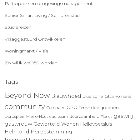
Participatie en omgevingsmanagement
Senior Smart Living / Seniorenstad
Studiereizen
Vraaggestuurd Ontwikkelen
Woningmarkt / Visie
Zo wil ik wel 150 worden
Tags
Beyond Now
Blauwhoed
blue zone
Città Romana
community
CPO
doelgroepen
Compaen
Detroit
gastvrij
duurzaamheid
Dorpsplein Mierlo-Hout
duurzaam
Florida
gastvrouw
Geworteld Wonen
Hellevoetsluis
Helmond
Herbestemming
hospitalitymanagement