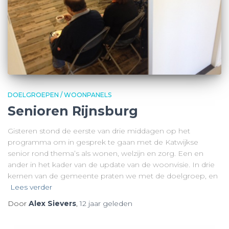
DOELGROEPEN / WOONPANELS
Senioren Rijnsburg
Gisteren stond de eerste van drie middagen op het
programma om in gesprek te gaan met de Katwijkse
senior rond thema’s als wonen, welzijn en zorg. Een en
ander in het kader van de update van de woonvisie. In drie
kernen van de gemeente praten we met de doelgroep, en
Lees verder
Door
Alex Sievers
,
12 jaar
geleden