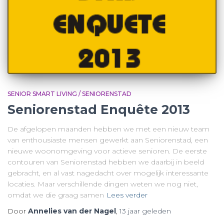
SENIOR SMART LIVING / SENIORENSTAD
Seniorenstad Enquête 2013
De afgelopen maanden hebben we met een nieuw team
van enthousiaste mensen gewerkt aan Seniorenstad, een
nieuwe woonomgeving voor actieve senioren. De eerste
contouren van Seniorenstad hebben we daarbij in beeld
gebracht, en al vast nagedacht over mogelijk interessante
locaties. Maar verschillende dingen weten we nog niet,
omdat we die graag samen
Lees verder
Door
Annelies van der Nagel
,
13 jaar
geleden