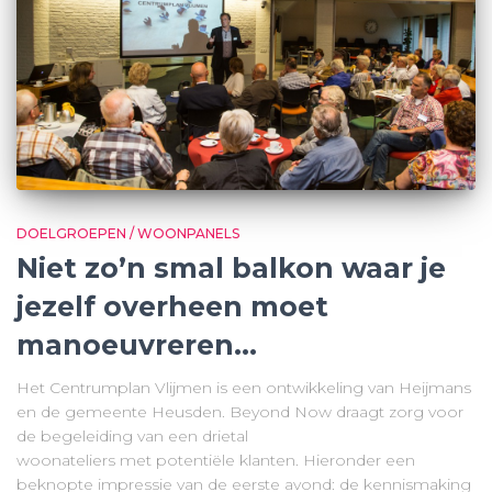
DOELGROEPEN / WOONPANELS
Niet zo’n smal balkon waar je
jezelf overheen moet
manoeuvreren…
Het Centrumplan Vlijmen is een ontwikkeling van Heijmans
en de gemeente Heusden. Beyond Now draagt zorg voor
de begeleiding van een drietal
woonateliers met potentiële klanten. Hieronder een
beknopte impressie van de eerste avond: de kennismaking