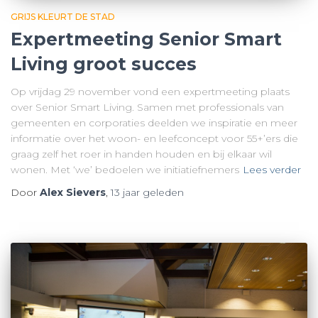
GRIJS KLEURT DE STAD
Expertmeeting Senior Smart
Living groot succes
Op vrijdag 29 november vond een expertmeeting plaats
over Senior Smart Living. Samen met professionals van
gemeenten en corporaties deelden we inspiratie en meer
informatie over het woon- en leefconcept voor 55+’ers die
graag zelf het roer in handen houden en bij elkaar wil
wonen. Met ‘we’ bedoelen we initiatiefnemers
Lees verder
Door
Alex Sievers
,
13 jaar
geleden