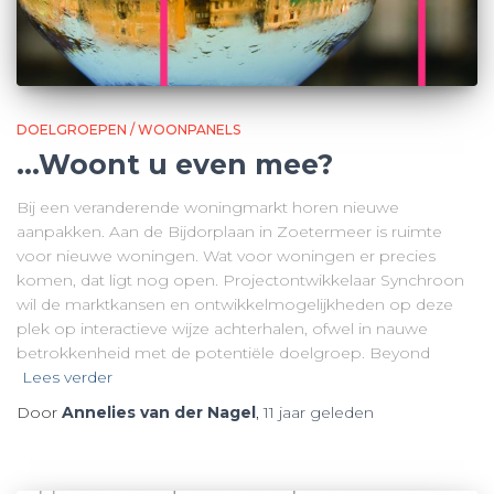
DOELGROEPEN / WOONPANELS
…Woont u even mee?
Bij een veranderende woningmarkt horen nieuwe
aanpakken. Aan de Bijdorplaan in Zoetermeer is ruimte
voor nieuwe woningen. Wat voor woningen er precies
komen, dat ligt nog open. Projectontwikkelaar Synchroon
wil de marktkansen en ontwikkelmogelijkheden op deze
plek op interactieve wijze achterhalen, ofwel in nauwe
betrokkenheid met de potentiële doelgroep. Beyond
Lees verder
Door
Annelies van der Nagel
,
11 jaar
geleden