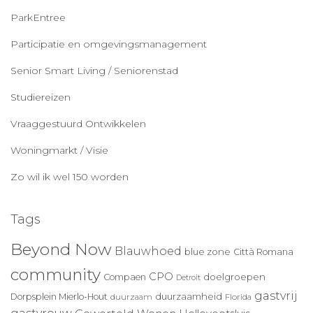
ParkEntree
Participatie en omgevingsmanagement
Senior Smart Living / Seniorenstad
Studiereizen
Vraaggestuurd Ontwikkelen
Woningmarkt / Visie
Zo wil ik wel 150 worden
Tags
Beyond Now
Blauwhoed
blue zone
Città Romana
community
CPO
doelgroepen
Compaen
Detroit
gastvrij
duurzaamheid
Dorpsplein Mierlo-Hout
duurzaam
Florida