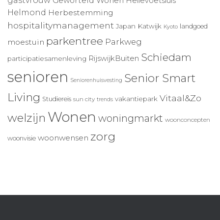
gastvrouw
Geworteld Wonen
Hellevoetsluis
Helmond
Herbestemming
hospitalitymanagement
Japan
Katwijk
landgoed
Kyoto
parkentree
Parkweg
moestuin
Schiedam
RijswijkBuiten
participatiesamenleving
senioren
Senior Smart
Seniorenhuisvesting
Living
Vitaal&Zo
vakantiepark
Studiereis
sun city
trends
Wonen
welzijn
woningmarkt
woonconcepten
zorg
woonwensen
woonvisie