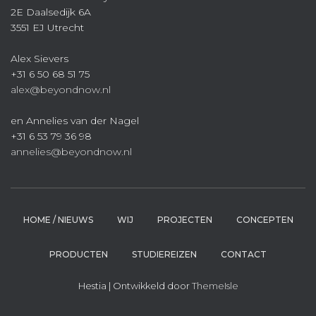
2E Daalsedijk 6A
3551 EJ Utrecht
Alex Sievers
+31 6 50 68 51 75
alex@beyondnow.nl
en Annelies van der Nagel
+31 6 53 79 36 98
annelies@beyondnow.nl
HOME / NIEUWS
WIJ
PROJECTEN
CONCEPTEN
PRODUCTEN
STUDIEREIZEN
CONTACT
Hestia | Ontwikkeld door
ThemeIsle