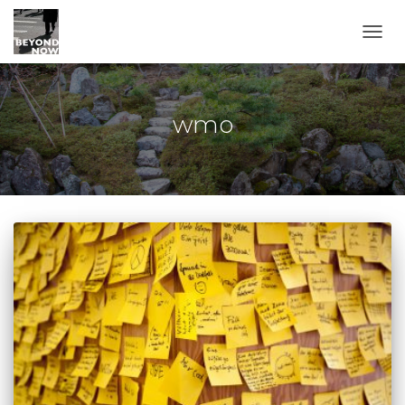
TOGG
wmo