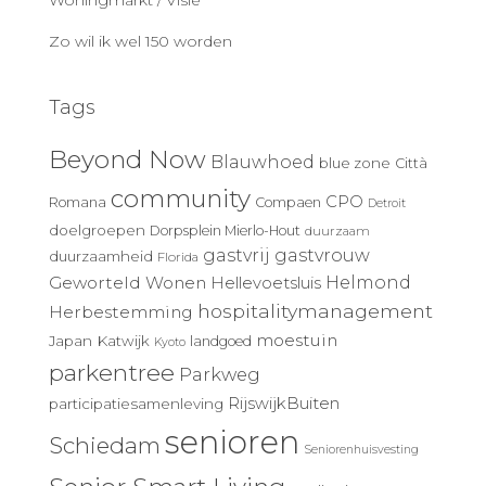
Woningmarkt / Visie
Zo wil ik wel 150 worden
Tags
Beyond Now
Blauwhoed
blue zone
Città
community
CPO
Romana
Compaen
Detroit
doelgroepen
Dorpsplein Mierlo-Hout
duurzaam
gastvrij
gastvrouw
duurzaamheid
Florida
Geworteld Wonen
Helmond
Hellevoetsluis
hospitalitymanagement
Herbestemming
moestuin
Japan
Katwijk
landgoed
Kyoto
parkentree
Parkweg
RijswijkBuiten
participatiesamenleving
senioren
Schiedam
Seniorenhuisvesting