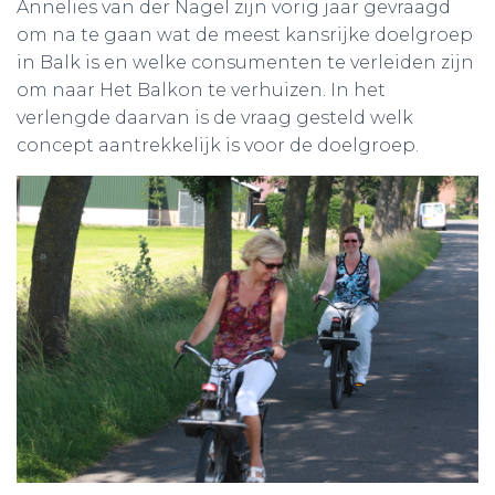
Annelies van der Nagel zijn vorig jaar gevraagd
om na te gaan wat de meest kansrijke doelgroep
in Balk is en welke consumenten te verleiden zijn
om naar Het Balkon te verhuizen. In het
verlengde daarvan is de vraag gesteld welk
concept aantrekkelijk is voor de doelgroep.