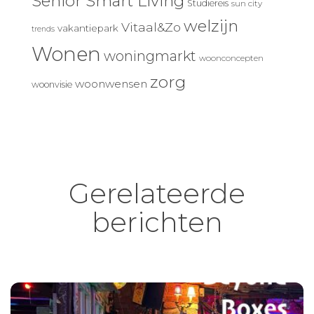
Senior Smart Living
Studiereis
sun city
welzijn
Vitaal&Zo
vakantiepark
trends
Wonen
woningmarkt
woonconcepten
zorg
woonwensen
woonvisie
Gerelateerde
berichten