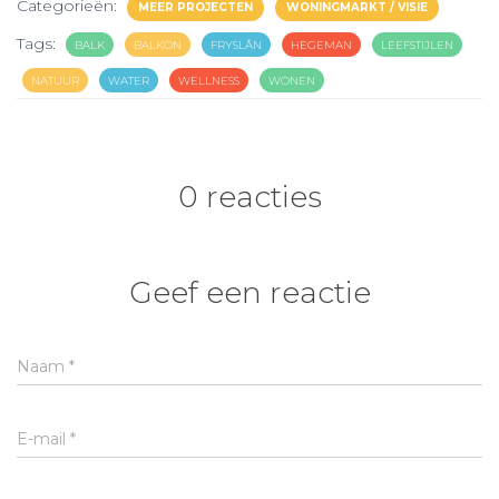
Categorieën:
MEER PROJECTEN
WONINGMARKT / VISIE
Tags:
BALK
BALKON
FRYSLÂN
HEGEMAN
LEEFSTIJLEN
NATUUR
WATER
WELLNESS
WONEN
0 reacties
Geef een reactie
Naam
*
E-mail
*