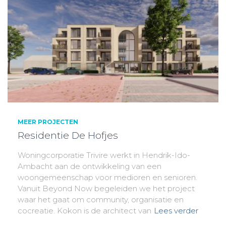
MEER PROJECTEN
Residentie De Hofjes
Woningcorporatie Trivire werkt in Hendrik-Ido-
Ambacht aan de ontwikkeling van een
woongemeenschap voor medioren en senioren.
Vanuit Beyond Now begeleiden we het project
waar het gaat om community, organisatie en
cocreatie. Kokon is de architect van
Lees verder