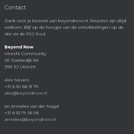
Contact
Dank voor je bezoek aan beyondnow.nl. Reacties zijn altijd
welkom. Blijf op de hoogte van de ontwikkelingen op de
site via de
RSS feed
.
Beyond Now
Utrecht Community
2E Daalsedijk 6A
3551 EJ Utrecht
Alex Sievers
+31 6 50 68 51 75
alex@beyondnow.nl
en Annelies van der Nagel
+31 6 53 79 36 98
annelies@beyondnow.nl