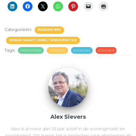
Categorieën:
PARKENTREE
SENIOR SMART LIVING / SENIORENSTAD
Tags:
PARKENTREE
PARKWEG
SCHIEDAM
SENIOREN
Alex Sievers
Alex is al meer dan 35 jaar actief in de woningmarkt en
woonbeleid. Zijn passie ligt in projecten waar elementen als