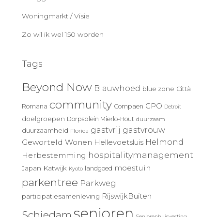
Woningmarkt / Visie
Zo wil ik wel 150 worden
Tags
Beyond Now
Blauwhoed
blue zone
Città
community
CPO
Romana
Compaen
Detroit
doelgroepen
Dorpsplein Mierlo-Hout
duurzaam
gastvrij
gastvrouw
duurzaamheid
Florida
Geworteld Wonen
Helmond
Hellevoetsluis
hospitalitymanagement
Herbestemming
moestuin
Japan
Katwijk
landgoed
Kyoto
parkentree
Parkweg
RijswijkBuiten
participatiesamenleving
senioren
Schiedam
Seniorenhuisvesting