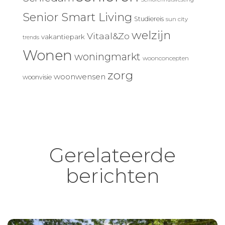
Senior Smart Living
Studiereis
sun city
welzijn
Vitaal&Zo
vakantiepark
trends
Wonen
woningmarkt
woonconcepten
zorg
woonwensen
woonvisie
Gerelateerde
berichten