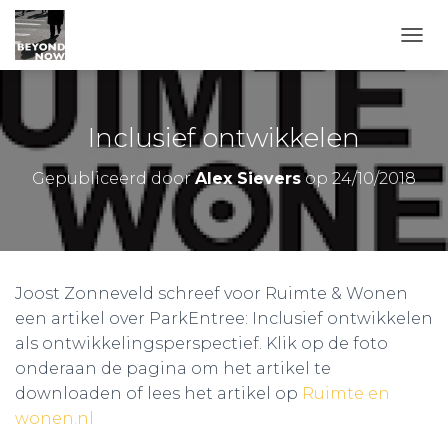
TOGG
Inclusief ontwikkelen
Gepubliceerd door
Alex Sievers
op
24/10/2018
Joost Zonneveld schreef voor Ruimte & Wonen
een artikel over ParkEntree: Inclusief ontwikkelen
als ontwikkelingsperspectief. Klik op de foto
onderaan de pagina om het artikel te
downloaden of lees het artikel op
Ruimte en
wonen.nl