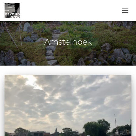
TOGG
Amstelhoek