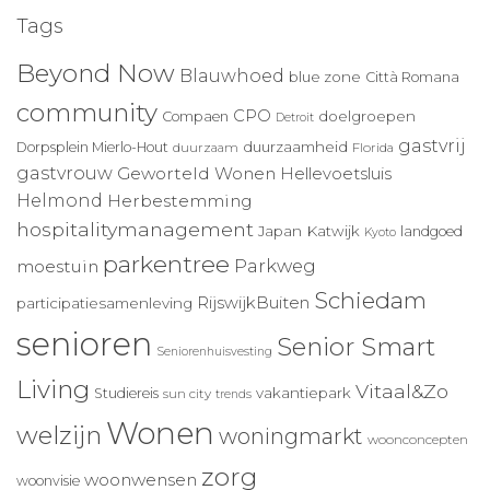
Tags
Beyond Now
Blauwhoed
blue zone
Città Romana
community
CPO
doelgroepen
Compaen
Detroit
gastvrij
duurzaamheid
Dorpsplein Mierlo-Hout
duurzaam
Florida
gastvrouw
Geworteld Wonen
Hellevoetsluis
Helmond
Herbestemming
hospitalitymanagement
Japan
Katwijk
landgoed
Kyoto
parkentree
Parkweg
moestuin
Schiedam
RijswijkBuiten
participatiesamenleving
senioren
Senior Smart
Seniorenhuisvesting
Living
Vitaal&Zo
vakantiepark
Studiereis
sun city
trends
Wonen
welzijn
woningmarkt
woonconcepten
zorg
woonwensen
woonvisie