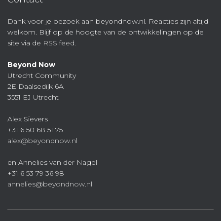
Dank voor je bezoek aan beyondnow.nl. Reacties zijn altijd
welkom. Blijf op de hoogte van de ontwikkelingen op de
site via de
RSS feed
.
Beyond Now
Utrecht Community
2E Daalsedijk 6A
3551 EJ Utrecht
Alex Sievers
+31 6 50 68 51 75
alex@beyondnow.nl
en Annelies van der Nagel
+31 6 53 79 36 98
annelies@beyondnow.nl