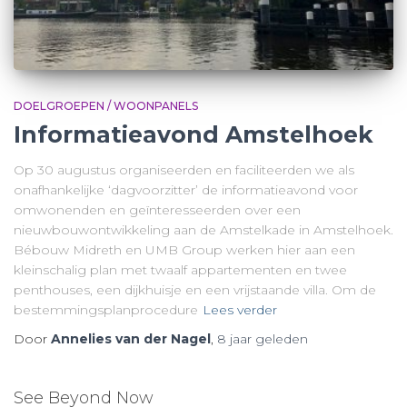
DOELGROEPEN / WOONPANELS
Informatieavond Amstelhoek
Op 30 augustus organiseerden en faciliteerden we als
onafhankelijke ‘dagvoorzitter’ de informatieavond voor
omwonenden en geïnteresseerden over een
nieuwbouwontwikkeling aan de Amstelkade in Amstelhoek.
Bébouw Midreth en UMB Group werken hier aan een
kleinschalig plan met twaalf appartementen en twee
penthouses, een dijkhuisje en een vrijstaande villa. Om de
bestemmingsplanprocedure
Lees verder
Door
Annelies van der Nagel
,
8 jaar
geleden
See Beyond Now