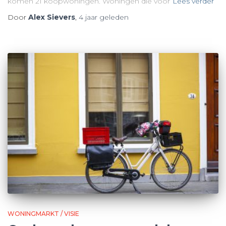
komen 21 koopwoningen. Woningen die voor
Lees verder
Door
Alex Sievers
,
4 jaar
geleden
WONINGMARKT / VISIE