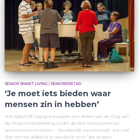
SENIOR SMART LIVING / SENIORENSTAD
‘Je moet iets bieden waar
mensen zin in hebben’
Het tijdschrift Vastgoed wijdde een artikel aan de Dag van
de Projectontwikkeling onder de titel ‘Deelwonen en
seniorencommunities – Opvallende woontrends’. Aan het
slot van het artikel is er aandacht voor “die andere