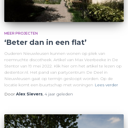
MEER PROJECTEN
‘Beter dan in een flat’
Ouderen Nieuwleusen kunnen wonen op plek van
roemruchte discotheek. Artikel van Max Veerbeeke in De
Stentor van 19 mei 2022. Klik hier om het artikel te lezen op
destentor.nl. Het pand van partycentrum De Deel in
Nieuwleusen gaat op termijn gesloopt worden. Op de
locatie komt een buurtschap met woningen
Lees verder
Door
Alex Sievers
,
4 jaar
geleden