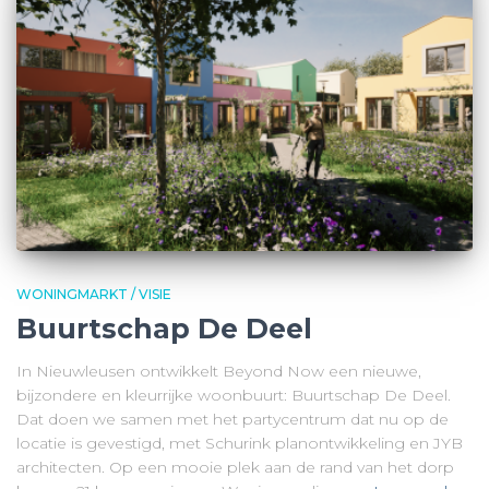
WONINGMARKT / VISIE
Buurtschap De Deel
In Nieuwleusen ontwikkelt Beyond Now een nieuwe,
bijzondere en kleurrijke woonbuurt: Buurtschap De Deel.
Dat doen we samen met het partycentrum dat nu op de
locatie is gevestigd, met Schurink planontwikkeling en JYB
architecten. Op een mooie plek aan de rand van het dorp