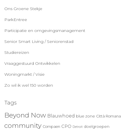
Ons Groene Stekje
ParkEntree
Participatie en omgevingsmanagement
Senior Smart Living / Seniorenstad
Studiereizen
Vraaggestuurd Ontwikkelen
Woningmarkt / Visie
Zo wil ik wel 150 worden
Tags
Beyond Now
Blauwhoed
blue zone
Città Romana
community
CPO
doelgroepen
Compaen
Detroit