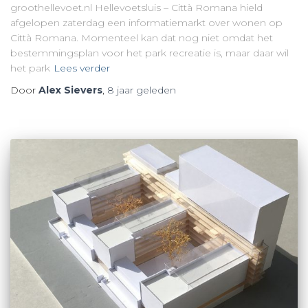
groothellevoet.nl Hellevoetsluis – Città Romana hield
afgelopen zaterdag een informatiemarkt over wonen op
Città Romana. Momenteel kan dat nog niet omdat het
bestemmingsplan voor het park recreatie is, maar daar wil
het park
Lees verder
Door
Alex Sievers
,
8 jaar
geleden