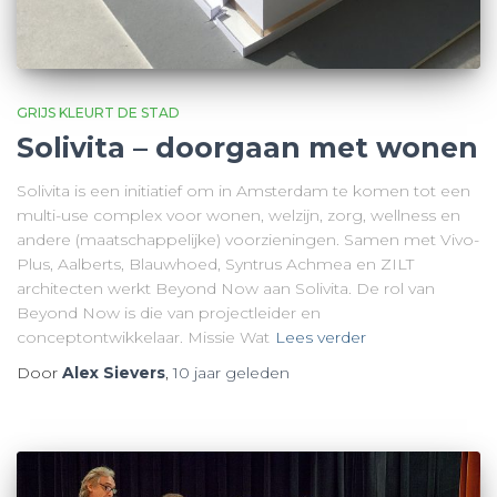
GRIJS KLEURT DE STAD
Solivita – doorgaan met wonen
Solivita is een initiatief om in Amsterdam te komen tot een
multi-use complex voor wonen, welzijn, zorg, wellness en
andere (maatschappelijke) voorzieningen. Samen met Vivo-
Plus, Aalberts, Blauwhoed, Syntrus Achmea en ZILT
architecten werkt Beyond Now aan Solivita. De rol van
Beyond Now is die van projectleider en
conceptontwikkelaar. Missie Wat
Lees verder
Door
Alex Sievers
,
10 jaar
geleden