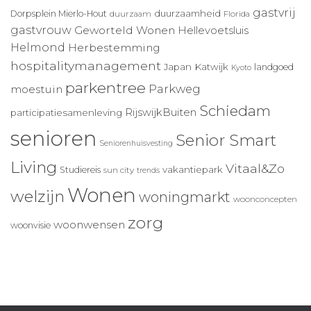
gastvrij
duurzaamheid
Dorpsplein Mierlo-Hout
duurzaam
Florida
gastvrouw
Geworteld Wonen
Hellevoetsluis
Helmond
Herbestemming
hospitalitymanagement
Japan
Katwijk
landgoed
Kyoto
parkentree
Parkweg
moestuin
Schiedam
RijswijkBuiten
participatiesamenleving
senioren
Senior Smart
Seniorenhuisvesting
Living
Vitaal&Zo
vakantiepark
Studiereis
sun city
trends
Wonen
welzijn
woningmarkt
woonconcepten
zorg
woonwensen
woonvisie