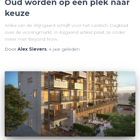
Oud worden op een plek naar
keuze
Anika van de Wijngaard schrijft voor het Leidsch Dagblad
over de woningmarkt. In bijgaand artikel praat ze onder
meer met Beyond Now.
Door
Alex Sievers
,
4 jaar
geleden