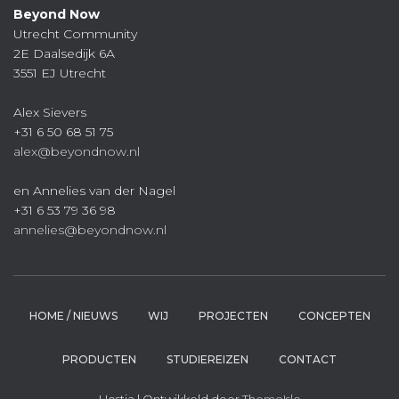
Beyond Now
Utrecht Community
2E Daalsedijk 6A
3551 EJ Utrecht
Alex Sievers
+31 6 50 68 51 75
alex@beyondnow.nl
en Annelies van der Nagel
+31 6 53 79 36 98
annelies@beyondnow.nl
HOME / NIEUWS
WIJ
PROJECTEN
CONCEPTEN
PRODUCTEN
STUDIEREIZEN
CONTACT