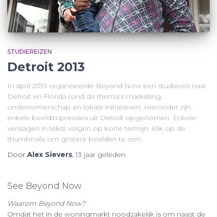
STUDIEREIZEN
Detroit 2013
In april 2013 organiseerde Beyond Now een studiereis naar
Detroit en Florida rond de thema’s marketing,
ondernemerschap en lokale initiatieven. Hieronder zijn
enkele beeldimpressies uit Detroit opgenomen. Enkele
verslagen in tekst volgen op korte termijn. Klik op de
thumbnails om grotere beelden te zien.
Door
Alex Sievers
,
13 jaar
geleden
See Beyond Now
Waarom Beyond Now?
Omdat het in de woningmarkt noodzakelijk is om naast de