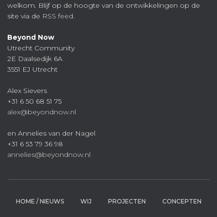
welkom. Blijf op de hoogte van de ontwikkelingen op de
site via de
RSS feed
.
Beyond Now
Utrecht Community
2E Daalsedijk 6A
3551 EJ Utrecht
Alex Sievers
+31 6 50 68 51 75
alex@beyondnow.nl
en Annelies van der Nagel
+31 6 53 79 36 98
annelies@beyondnow.nl
HOME / NIEUWS
WIJ
PROJECTEN
CONCEPTEN