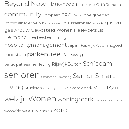
Beyond Now
Blauwhoed
blue zone
Città Romana
community
CPO
doelgroepen
Compaen
Detroit
gastvrij
duurzaamheid
Dorpsplein Mierlo-Hout
duurzaam
Florida
gastvrouw
Geworteld Wonen
Hellevoetsluis
Helmond
Herbestemming
hospitalitymanagement
Japan
Katwijk
landgoed
Kyoto
parkentree
Parkweg
moestuin
Schiedam
RijswijkBuiten
participatiesamenleving
senioren
Senior Smart
Seniorenhuisvesting
Living
Vitaal&Zo
vakantiepark
Studiereis
sun city
trends
Wonen
welzijn
woningmarkt
woonconcepten
zorg
woonwensen
woonvisie