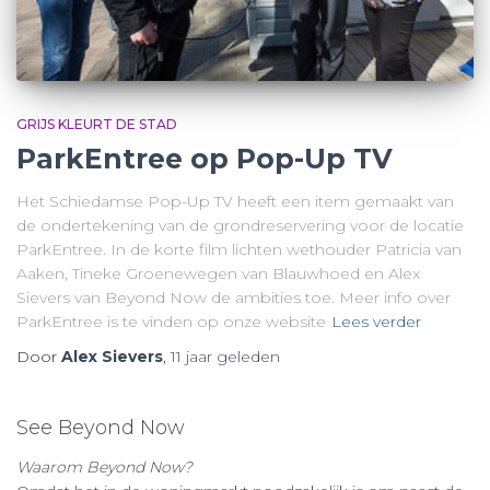
GRIJS KLEURT DE STAD
ParkEntree op Pop-Up TV
Het Schiedamse Pop-Up TV heeft een item gemaakt van
de ondertekening van de grondreservering voor de locatie
ParkEntree. In de korte film lichten wethouder Patricia van
Aaken, Tineke Groenewegen van Blauwhoed en Alex
Sievers van Beyond Now de ambities toe. Meer info over
ParkEntree is te vinden op onze website
Lees verder
Door
Alex Sievers
,
11 jaar
geleden
See Beyond Now
Waarom Beyond Now?