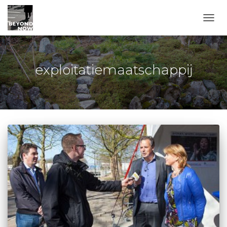
TOGG
exploitatiemaatschappij