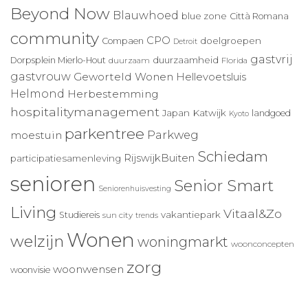
Beyond Now
Blauwhoed
blue zone
Città Romana
community
CPO
doelgroepen
Compaen
Detroit
gastvrij
duurzaamheid
Dorpsplein Mierlo-Hout
duurzaam
Florida
gastvrouw
Geworteld Wonen
Hellevoetsluis
Helmond
Herbestemming
hospitalitymanagement
Japan
Katwijk
landgoed
Kyoto
parkentree
Parkweg
moestuin
Schiedam
RijswijkBuiten
participatiesamenleving
senioren
Senior Smart
Seniorenhuisvesting
Living
Vitaal&Zo
vakantiepark
Studiereis
sun city
trends
Wonen
welzijn
woningmarkt
woonconcepten
zorg
woonwensen
woonvisie