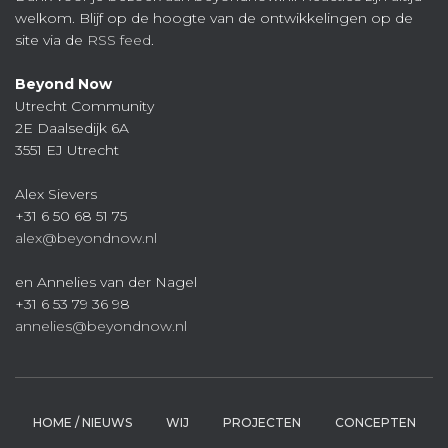
welkom. Blijf op de hoogte van de ontwikkelingen op de
site via de
RSS feed
.
Beyond Now
Utrecht Community
2E Daalsedijk 6A
3551 EJ Utrecht
Alex Sievers
+31 6 50 68 51 75
alex@beyondnow.nl
en Annelies van der Nagel
+31 6 53 79 36 98
annelies@beyondnow.nl
HOME / NIEUWS
WIJ
PROJECTEN
CONCEPTEN