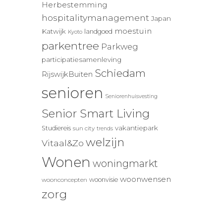
Herbestemming
hospitalitymanagement
Japan
moestuin
Katwijk
landgoed
Kyoto
parkentree
Parkweg
participatiesamenleving
Schiedam
RijswijkBuiten
senioren
Seniorenhuisvesting
Senior Smart Living
vakantiepark
Studiereis
sun city
trends
welzijn
Vitaal&Zo
Wonen
woningmarkt
woonwensen
woonvisie
woonconcepten
zorg