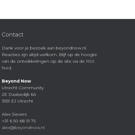
Contact
Dank voor je bezoek aan beyondnow.nl.
Reacties zijn altijd welkom. Blijf op de hoogte
van de ontwikkelingen op de site via de
RSS
feed
.
Beyond Now
Utrecht Community
2E Daalsedijk 6A
3551 EJ Utrecht
Alex Sievers
+31 6 50 68 51 75
alex@beyondnow.nl