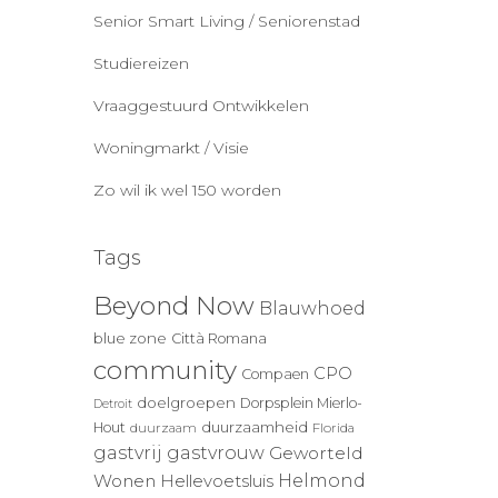
Senior Smart Living / Seniorenstad
Studiereizen
Vraaggestuurd Ontwikkelen
Woningmarkt / Visie
Zo wil ik wel 150 worden
Tags
Beyond Now
Blauwhoed
blue zone
Città Romana
community
CPO
Compaen
doelgroepen
Dorpsplein Mierlo-
Detroit
duurzaamheid
Hout
duurzaam
Florida
gastvrij
gastvrouw
Geworteld
Wonen
Helmond
Hellevoetsluis