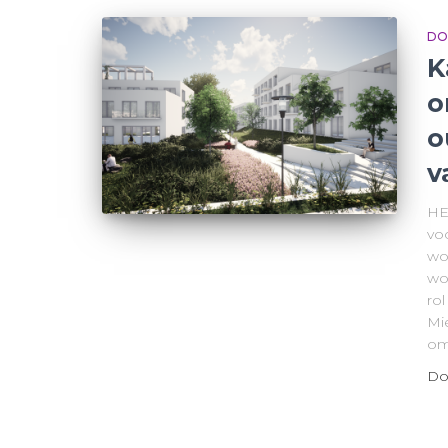
DO
K
o
o
v
HE
vo
wo
wo
rol
Mie
o
Do