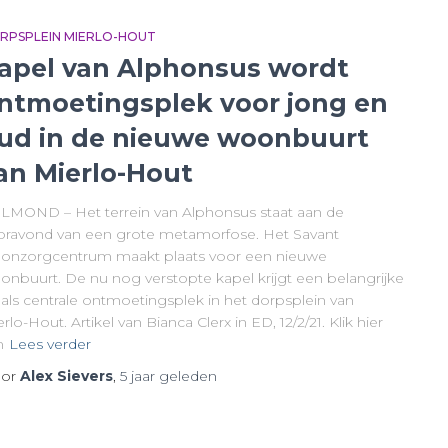
RPSPLEIN MIERLO-HOUT
apel van Alphonsus wordt
ntmoetingsplek voor jong en
ud in de nieuwe woonbuurt
an Mierlo-Hout
LMOND – Het terrein van Alphonsus staat aan de
oravond van een grote metamorfose. Het Savant
onzorgcentrum maakt plaats voor een nieuwe
onbuurt. De nu nog verstopte kapel krijgt een belangrijke
 als centrale ontmoetingsplek in het dorpsplein van
rlo-Hout. Artikel van Bianca Clerx in ED, 12/2/21. Klik hier
m
Lees verder
or
Alex Sievers
,
5 jaar
geleden