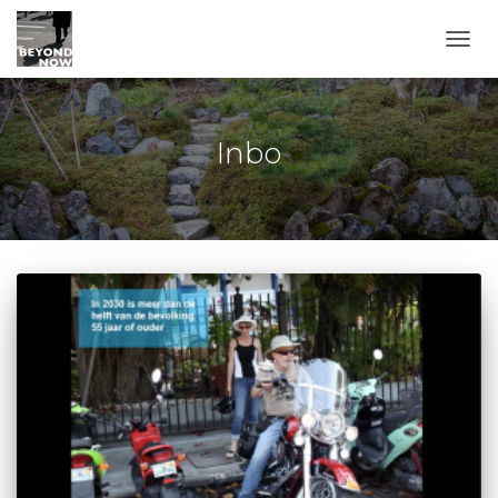
TOGG
Inbo