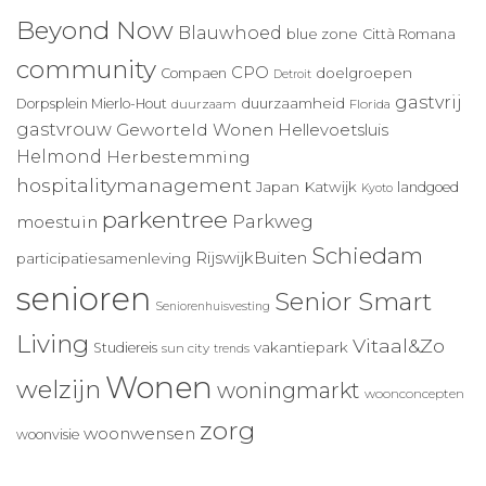
Beyond Now
Blauwhoed
blue zone
Città Romana
community
CPO
doelgroepen
Compaen
Detroit
gastvrij
duurzaamheid
Dorpsplein Mierlo-Hout
duurzaam
Florida
gastvrouw
Geworteld Wonen
Hellevoetsluis
Helmond
Herbestemming
hospitalitymanagement
Japan
Katwijk
landgoed
Kyoto
parkentree
Parkweg
moestuin
Schiedam
RijswijkBuiten
participatiesamenleving
senioren
Senior Smart
Seniorenhuisvesting
Living
Vitaal&Zo
vakantiepark
Studiereis
sun city
trends
Wonen
welzijn
woningmarkt
woonconcepten
zorg
woonwensen
woonvisie