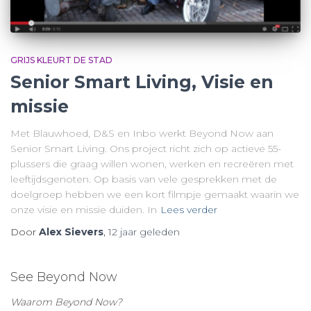
GRIJS KLEURT DE STAD
Senior Smart Living, Visie en
missie
Met Blauwhoed, D&S en Inbo werkt Beyond Now aan
Senior Smart Living. Ons project richt zich op actieve 55-
plussers die graag willen wonen, werken en recreëren met
leeftijdsgenoten. Op basis van vele gesprekken met de
doelgroep hebben we een kort filmpje gemaakt waarin we
onze visie en missie duiden. In
Lees verder
Door
Alex Sievers
,
12 jaar
geleden
See Beyond Now
Waarom Beyond Now?