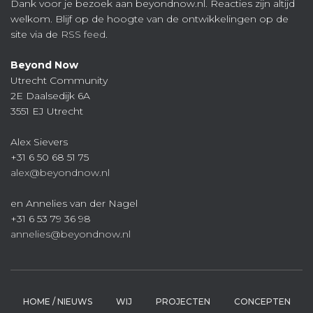
Dank voor je bezoek aan beyondnow.nl. Reacties zijn altijd
welkom. Blijf op de hoogte van de ontwikkelingen op de
site via de
RSS feed
.
Beyond Now
Utrecht Community
2E Daalsedijk 6A
3551 EJ Utrecht
Alex Sievers
+31 6 50 68 51 75
alex@beyondnow.nl
en Annelies van der Nagel
+31 6 53 79 36 98
annelies@beyondnow.nl
HOME / NIEUWS
WIJ
PROJECTEN
CONCEPTEN