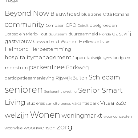
Tags
Beyond Now
Blauwhoed
blue zone
Città Romana
community
CPO
doelgroepen
Compaen
Detroit
gastvrij
duurzaamheid
Dorpsplein Mierlo-Hout
duurzaam
Florida
gastvrouw
Geworteld Wonen
Hellevoetsluis
Helmond
Herbestemming
hospitalitymanagement
Japan
Katwijk
landgoed
Kyoto
parkentree
Parkweg
moestuin
Schiedam
RijswijkBuiten
participatiesamenleving
senioren
Senior Smart
Seniorenhuisvesting
Living
Vitaal&Zo
vakantiepark
Studiereis
sun city
trends
Wonen
welzijn
woningmarkt
woonconcepten
zorg
woonwensen
woonvisie