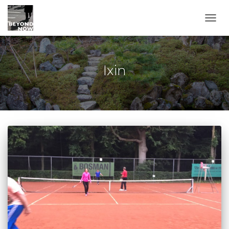
TOGG
Ixin