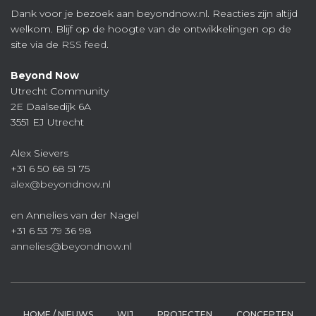
Dank voor je bezoek aan beyondnow.nl. Reacties zijn altijd
welkom. Blijf op de hoogte van de ontwikkelingen op de
site via de
RSS feed
.
Beyond Now
Utrecht Community
2E Daalsedijk 6A
3551 EJ Utrecht
Alex Sievers
+31 6 50 68 51 75
alex@beyondnow.nl
en Annelies van der Nagel
+31 6 53 79 36 98
annelies@beyondnow.nl
HOME / NIEUWS
WIJ
PROJECTEN
CONCEPTEN