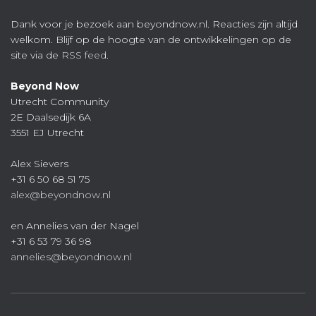
Dank voor je bezoek aan beyondnow.nl. Reacties zijn altijd
welkom. Blijf op de hoogte van de ontwikkelingen op de
site via de
RSS feed
.
Beyond Now
Utrecht Community
2E Daalsedijk 6A
3551 EJ Utrecht
Alex Sievers
+31 6 50 68 51 75
alex@beyondnow.nl
en Annelies van der Nagel
+31 6 53 79 36 98
annelies@beyondnow.nl