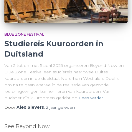
BLUE ZONE FESTIVAL
Studiereis Kuuroorden in
Duitsland
Van 3 tot en met 5 april 2025 organiseren Beyond Now en
Blue Zone Festival een studiereis naar twee Duitse
kuuroorden in de deelstaat Nordrhein Westfalen. Doel is
om na te gaan wat we in de realisatie van gezonde
leefomgevingen kunnen leren van kuuroorden. Van
oudsher zijn kuuroorden gericht op
Lees verder
Door
Alex Sievers
,
2 jaar
geleden
See Beyond Now