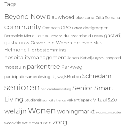
Tags
Beyond Now
Blauwhoed
blue zone
Città Romana
community
CPO
doelgroepen
Compaen
Detroit
gastvrij
duurzaamheid
Dorpsplein Mierlo-Hout
duurzaam
Florida
gastvrouw
Geworteld Wonen
Hellevoetsluis
Helmond
Herbestemming
hospitalitymanagement
Japan
Katwijk
landgoed
Kyoto
parkentree
Parkweg
moestuin
Schiedam
RijswijkBuiten
participatiesamenleving
senioren
Senior Smart
Seniorenhuisvesting
Living
Vitaal&Zo
vakantiepark
Studiereis
sun city
trends
Wonen
welzijn
woningmarkt
woonconcepten
zorg
woonwensen
woonvisie