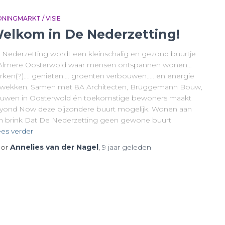
NINGMARKT / VISIE
elkom in De Nederzetting!
 Nederzetting wordt een kleinschalig en gezond buurtje
 Almere Oosterwold waar mensen ontspannen wonen…
rken(?)…. genieten…. groenten verbouwen….. en energie
wekken. Samen met 8A Architecten, Brüggemann Bouw,
uwen in Oosterwold én toekomstige bewoners maakt
yond Now deze bijzondere buurt mogelijk. Wonen aan
n brink Dat De Nederzetting geen gewone buurt
es verder
or
Annelies van der Nagel
,
9 jaar
geleden