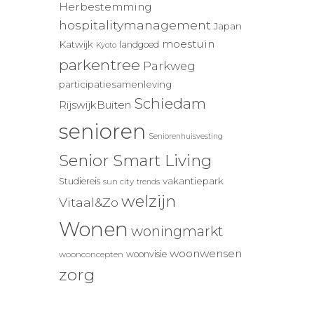
Herbestemming
hospitalitymanagement
Japan
moestuin
Katwijk
landgoed
Kyoto
parkentree
Parkweg
participatiesamenleving
Schiedam
RijswijkBuiten
senioren
Seniorenhuisvesting
Senior Smart Living
vakantiepark
Studiereis
sun city
trends
welzijn
Vitaal&Zo
Wonen
woningmarkt
woonwensen
woonvisie
woonconcepten
zorg