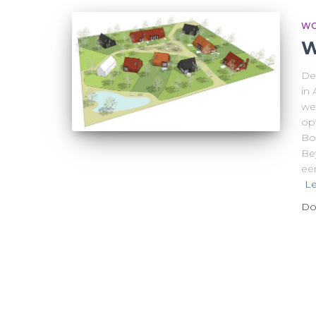
WO
W
De
in
we
op
Bo
Be
ee
Le
Do