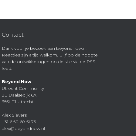
Contact
Dank voor je bezoek aan beyondnow.nl.
Reacties zijn altijd welkom. Blijf op de hoogte
van de ontwikkelingen op de site via de
RSS
feed
.
Beyond Now
Utrecht Community
2E Daalsedijk 6A
3551 EJ Utrecht
Alex Sievers
+31 6 50 68 51 75
alex@beyondnow.nl