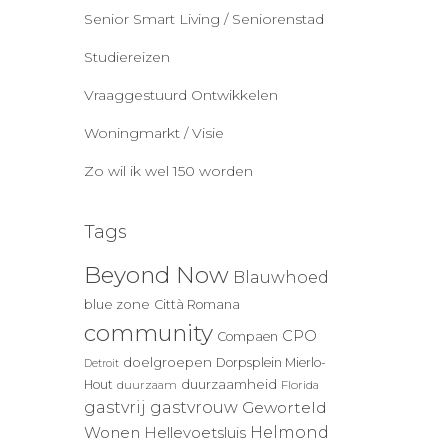
Senior Smart Living / Seniorenstad
Studiereizen
Vraaggestuurd Ontwikkelen
Woningmarkt / Visie
Zo wil ik wel 150 worden
Tags
Beyond Now
Blauwhoed
blue zone
Città Romana
community
CPO
Compaen
doelgroepen
Dorpsplein Mierlo-
Detroit
duurzaamheid
Hout
duurzaam
Florida
gastvrij
gastvrouw
Geworteld
Wonen
Helmond
Hellevoetsluis