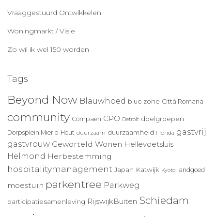
Vraaggestuurd Ontwikkelen
Woningmarkt / Visie
Zo wil ik wel 150 worden
Tags
Beyond Now
Blauwhoed
blue zone
Città Romana
community
CPO
doelgroepen
Compaen
Detroit
gastvrij
duurzaamheid
Dorpsplein Mierlo-Hout
duurzaam
Florida
gastvrouw
Geworteld Wonen
Hellevoetsluis
Helmond
Herbestemming
hospitalitymanagement
Japan
Katwijk
landgoed
Kyoto
parkentree
Parkweg
moestuin
Schiedam
RijswijkBuiten
participatiesamenleving