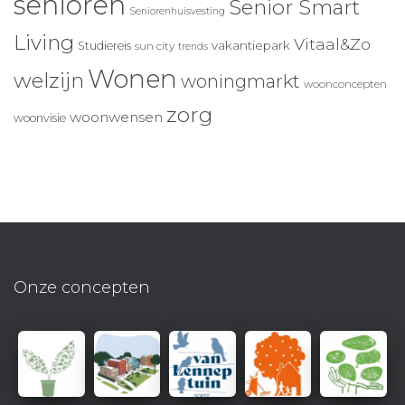
senioren
Senior Smart
Seniorenhuisvesting
Living
Vitaal&Zo
vakantiepark
Studiereis
sun city
trends
Wonen
welzijn
woningmarkt
woonconcepten
zorg
woonwensen
woonvisie
Onze concepten