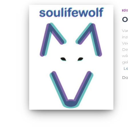
KR
O
Va
in
Ve
De
wi
ge
Le
Do