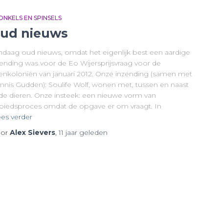
ONKELS EN SPINSELS
ud nieuws
ndaag oud nieuws, omdat het eigenlijk best een aardige
zending was voor de Eo Wijersprijsvraag voor de
enkoloniën van januari 2012. Onze inzending (samen met
nnis Gudden): Soulife Wolf, wonen met, tussen en naast
lde dieren. Onze insteek: een nieuwe vorm van
biedsproces omdat de opgave er om vraagt. In
es verder
or
Alex Sievers
,
11 jaar
geleden