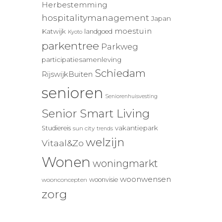
Herbestemming
hospitalitymanagement
Japan
moestuin
Katwijk
landgoed
Kyoto
parkentree
Parkweg
participatiesamenleving
Schiedam
RijswijkBuiten
senioren
Seniorenhuisvesting
Senior Smart Living
vakantiepark
Studiereis
sun city
trends
welzijn
Vitaal&Zo
Wonen
woningmarkt
woonwensen
woonvisie
woonconcepten
zorg