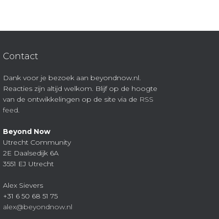
Contact
Dank voor je bezoek aan beyondnow.nl.
Reacties zijn altijd welkom. Blijf op de hoogte
van de ontwikkelingen op de site via de
RSS
feed
.
Beyond Now
Utrecht Community
2E Daalsedijk 6A
3551 EJ Utrecht
Alex Sievers
+31 6 50 68 51 75
alex@beyondnow.nl