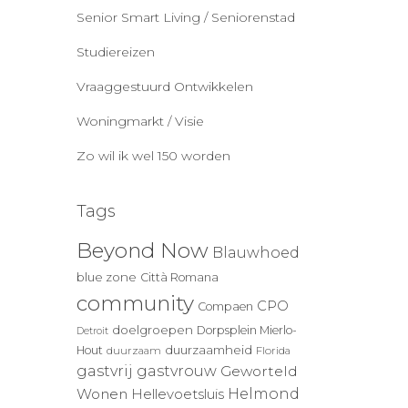
Senior Smart Living / Seniorenstad
Studiereizen
Vraaggestuurd Ontwikkelen
Woningmarkt / Visie
Zo wil ik wel 150 worden
Tags
Beyond Now
Blauwhoed
blue zone
Città Romana
community
CPO
Compaen
doelgroepen
Dorpsplein Mierlo-
Detroit
duurzaamheid
Hout
duurzaam
Florida
gastvrij
gastvrouw
Geworteld
Wonen
Helmond
Hellevoetsluis