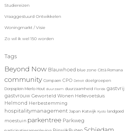
Studiereizen
Vraaggestuurd Ontwikkelen
Woningmarkt / Visie
Zo wil ik wel 150 worden
Tags
Beyond Now
Blauwhoed
blue zone
Città Romana
community
CPO
doelgroepen
Compaen
Detroit
gastvrij
duurzaamheid
Dorpsplein Mierlo-Hout
duurzaam
Florida
gastvrouw
Geworteld Wonen
Hellevoetsluis
Helmond
Herbestemming
hospitalitymanagement
Japan
Katwijk
landgoed
Kyoto
parkentree
Parkweg
moestuin
Schiedam
RijswijkBuiten
participatiesamenleving