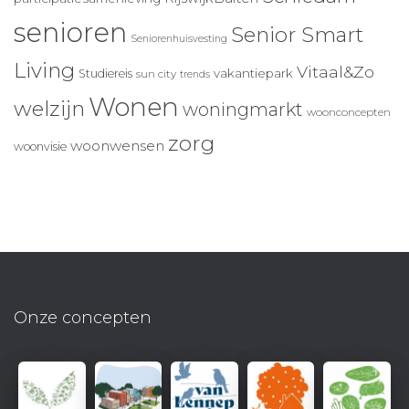
senioren
Senior Smart
Seniorenhuisvesting
Living
Vitaal&Zo
vakantiepark
Studiereis
sun city
trends
Wonen
welzijn
woningmarkt
woonconcepten
zorg
woonwensen
woonvisie
Onze concepten