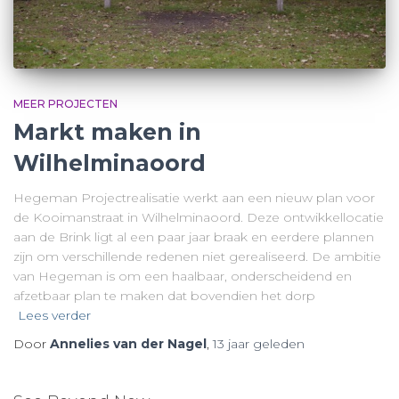
MEER PROJECTEN
Markt maken in
Wilhelminaoord
Hegeman Projectrealisatie werkt aan een nieuw plan voor
de Kooimanstraat in Wilhelminaoord. Deze ontwikkellocatie
aan de Brink ligt al een paar jaar braak en eerdere plannen
zijn om verschillende redenen niet gerealiseerd. De ambitie
van Hegeman is om een haalbaar, onderscheidend en
afzetbaar plan te maken dat bovendien het dorp
Lees verder
Door
Annelies van der Nagel
,
13 jaar
geleden