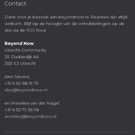
Contact
Dank voor je bezoek aan beyondnow.nl. Reacties zijn altijd
welkom. Blijf op de hoogte van de ontwikkelingen op de
site via de
RSS feed
.
Beyond Now
Utrecht Community
2E Daalsedijk 6A
3551 EJ Utrecht
Alex Sievers
+31 6 50 68 51 75
alex@beyondnow.nl
en Annelies van der Nagel
+31 6 53 79 36 98
annelies@beyondnow.nl