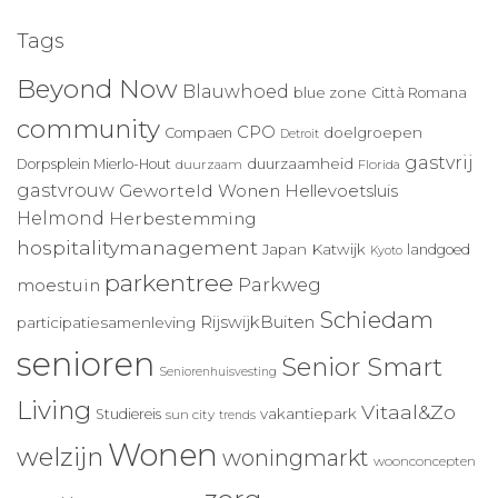
Tags
Beyond Now
Blauwhoed
blue zone
Città Romana
community
CPO
doelgroepen
Compaen
Detroit
gastvrij
duurzaamheid
Dorpsplein Mierlo-Hout
duurzaam
Florida
gastvrouw
Geworteld Wonen
Hellevoetsluis
Helmond
Herbestemming
hospitalitymanagement
Japan
Katwijk
landgoed
Kyoto
parkentree
Parkweg
moestuin
Schiedam
RijswijkBuiten
participatiesamenleving
senioren
Senior Smart
Seniorenhuisvesting
Living
Vitaal&Zo
vakantiepark
Studiereis
sun city
trends
Wonen
welzijn
woningmarkt
woonconcepten