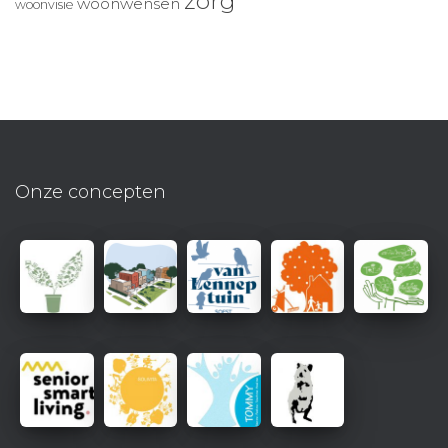
zorg
woonwensen
woonvisie
Onze concepten