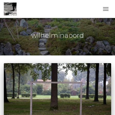
TOGG
wilhelminaoord