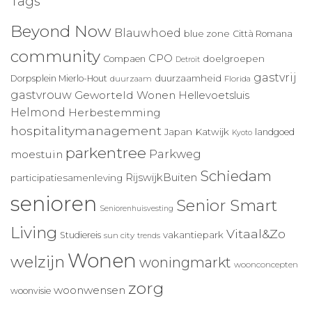
Tags
Beyond Now
Blauwhoed
blue zone
Città Romana
community
CPO
doelgroepen
Compaen
Detroit
gastvrij
duurzaamheid
Dorpsplein Mierlo-Hout
duurzaam
Florida
gastvrouw
Geworteld Wonen
Hellevoetsluis
Helmond
Herbestemming
hospitalitymanagement
Japan
Katwijk
landgoed
Kyoto
parkentree
Parkweg
moestuin
Schiedam
RijswijkBuiten
participatiesamenleving
senioren
Senior Smart
Seniorenhuisvesting
Living
Vitaal&Zo
vakantiepark
Studiereis
sun city
trends
Wonen
welzijn
woningmarkt
woonconcepten
zorg
woonwensen
woonvisie