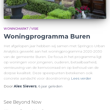
WONINGMARKT / VISIE
Woningprogramma Buren
Het afgelopen jaar hebben wij samen met Springco Urban
Analytics gewerkt aan het woningprogramma 2020-2030
van de gemeente Buren. De focus in het programma ligt
op woningen voor jongeren, ouderen, betaalbaarheid,
vernieuwing van de kernvoorraad en op behoud van de
dorpse kwaliteit. Deze speerpunten betekenen ook
concrete aandacht voor doorstroming
Lees verder
Door
Alex Sievers
,
6 jaar
geleden
See Beyond Now