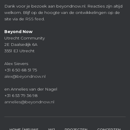
Dank voor je bezoek aan beyondnow.nl. Reacties zijn altijd
welkom. Blijf op de hoogte van de ontwikkelingen op de
site via de
RSS feed
.
Beyond Now
Utrecht Community
2E Daalsedijk 6A
3551 EJ Utrecht
Alex Sievers
+31 6 50 68 51 75
alex@beyondnow.nl
en Annelies van der Nagel
+31 6 53 79 36 98
annelies@beyondnow.nl
HOME / NIEUWS
WIJ
PROJECTEN
CONCEPTEN