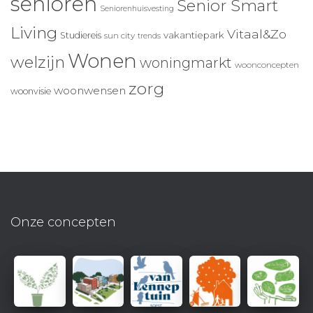
senioren
Senior Smart
Seniorenhuisvesting
Living
Vitaal&Zo
vakantiepark
Studiereis
sun city
trends
Wonen
welzijn
woningmarkt
woonconcepten
zorg
woonwensen
woonvisie
Onze concepten