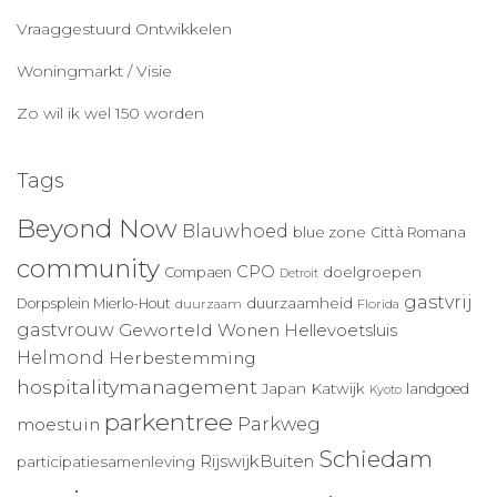
Vraaggestuurd Ontwikkelen
Woningmarkt / Visie
Zo wil ik wel 150 worden
Tags
Beyond Now
Blauwhoed
blue zone
Città Romana
community
CPO
doelgroepen
Compaen
Detroit
gastvrij
duurzaamheid
Dorpsplein Mierlo-Hout
duurzaam
Florida
gastvrouw
Geworteld Wonen
Hellevoetsluis
Helmond
Herbestemming
hospitalitymanagement
Japan
Katwijk
landgoed
Kyoto
parkentree
Parkweg
moestuin
Schiedam
RijswijkBuiten
participatiesamenleving