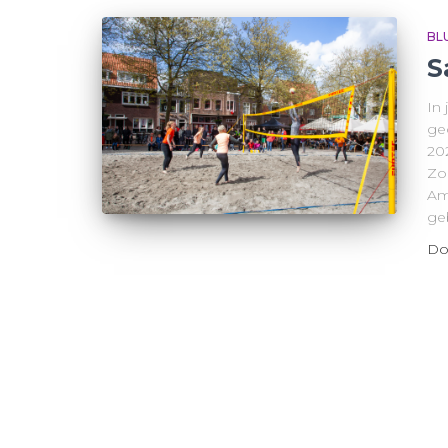
BL
S
In
ge
20
Zon
Am
ge
Do