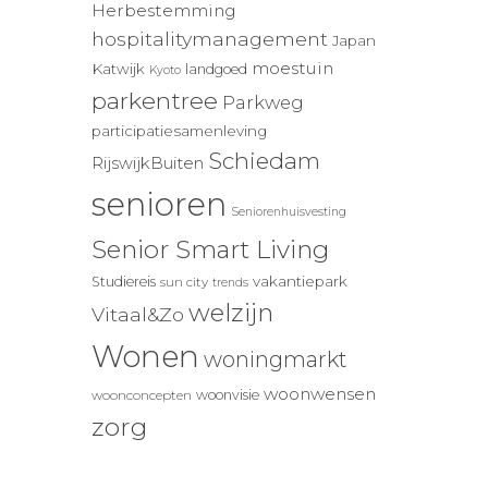
Herbestemming
hospitalitymanagement
Japan
moestuin
Katwijk
landgoed
Kyoto
parkentree
Parkweg
participatiesamenleving
Schiedam
RijswijkBuiten
senioren
Seniorenhuisvesting
Senior Smart Living
vakantiepark
Studiereis
sun city
trends
welzijn
Vitaal&Zo
Wonen
woningmarkt
woonwensen
woonvisie
woonconcepten
zorg