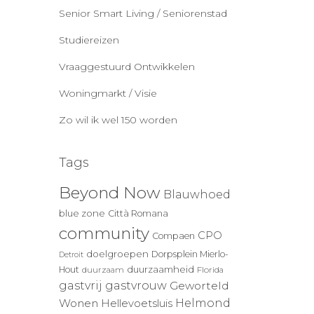
Senior Smart Living / Seniorenstad
Studiereizen
Vraaggestuurd Ontwikkelen
Woningmarkt / Visie
Zo wil ik wel 150 worden
Tags
Beyond Now
Blauwhoed
blue zone
Città Romana
community
CPO
Compaen
doelgroepen
Dorpsplein Mierlo-
Detroit
duurzaamheid
Hout
duurzaam
Florida
gastvrij
gastvrouw
Geworteld
Wonen
Helmond
Hellevoetsluis