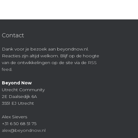
Contact
Dank voor je bezoek aan beyondnow.nl.
Reacties zijn altijd welkom. Blijf op de hoogte
van de ontwikkelingen op de site via de
RSS
feed
.
Beyond Now
Utrecht Community
2E Daalsedijk 6A
3551 EJ Utrecht
Alex Sievers
+31 6 50 68 51 75
alex@beyondnow.nl