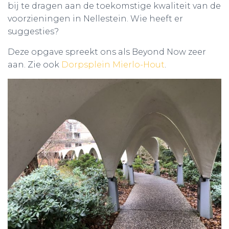
bij te dragen aan de toekomstige kwaliteit van de
voorzieningen in Nellestein. Wie heeft er
suggesties?
Deze opgave spreekt ons als Beyond Now zeer
aan. Zie ook
Dorpsplein Mierlo-Hout
.