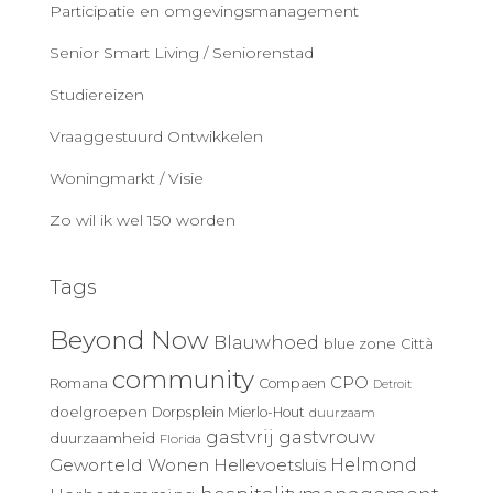
Participatie en omgevingsmanagement
Senior Smart Living / Seniorenstad
Studiereizen
Vraaggestuurd Ontwikkelen
Woningmarkt / Visie
Zo wil ik wel 150 worden
Tags
Beyond Now
Blauwhoed
blue zone
Città
community
CPO
Romana
Compaen
Detroit
doelgroepen
Dorpsplein Mierlo-Hout
duurzaam
gastvrij
gastvrouw
duurzaamheid
Florida
Geworteld Wonen
Helmond
Hellevoetsluis