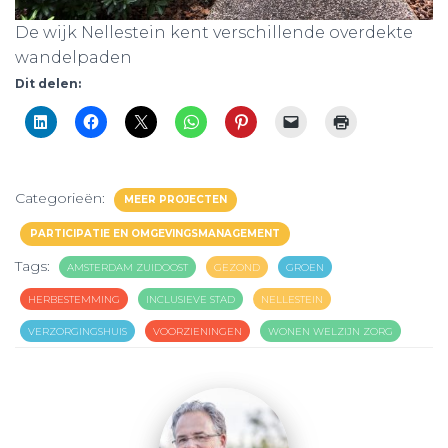
De wijk Nellestein kent verschillende overdekte
wandelpaden
Dit delen:
Categorieën:
MEER PROJECTEN
PARTICIPATIE EN OMGEVINGSMANAGEMENT
Tags:
AMSTERDAM ZUIDOOST
GEZOND
GROEN
HERBESTEMMING
INCLUSIEVE STAD
NELLESTEIN
VERZORGINGSHUIS
VOORZIENINGEN
WONEN WELZIJN ZORG