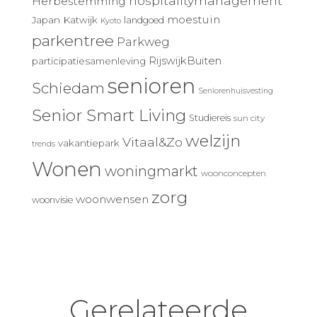
hospitalitymanagement
Herbestemming
moestuin
Japan
Katwijk
landgoed
Kyoto
parkentree
Parkweg
RijswijkBuiten
participatiesamenleving
senioren
Schiedam
Seniorenhuisvesting
Senior Smart Living
Studiereis
sun city
welzijn
Vitaal&Zo
vakantiepark
trends
Wonen
woningmarkt
woonconcepten
zorg
woonwensen
woonvisie
Gerelateerde