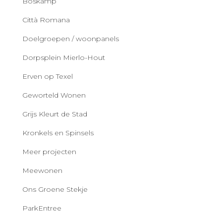
Boskamp
Città Romana
Doelgroepen / woonpanels
Dorpsplein Mierlo-Hout
Erven op Texel
Geworteld Wonen
Grijs Kleurt de Stad
Kronkels en Spinsels
Meer projecten
Meewonen
Ons Groene Stekje
ParkEntree