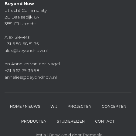
Beyond Now
Utrecht Community
2E Daalsedijk 6A
3551 EJ Utrecht
Alex Sievers
+31 6 50 68 51 75
alex@beyondnow.nl
en Annelies van der Nagel
+31 6 53 79 36 98
annelies@beyondnow.nl
HOME / NIEUWS
WIJ
PROJECTEN
CONCEPTEN
PRODUCTEN
STUDIEREIZEN
CONTACT
Hestia | Ontwikkeld door
ThemeIsle