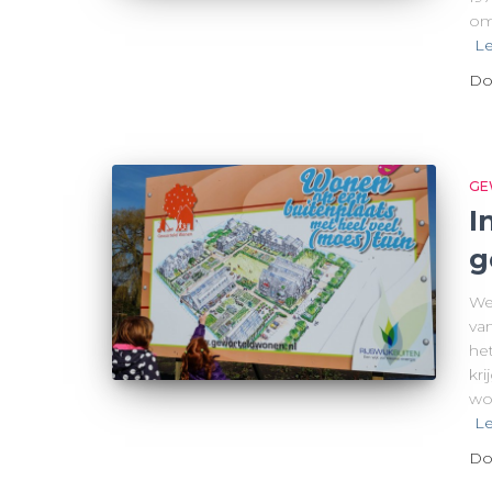
om
Le
Do
GE
I
g
We
va
he
kri
wo
Le
Do