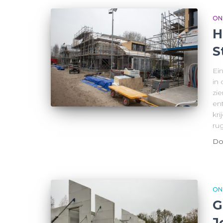
ON
H
S
Ei
in
zi
en
kri
ru
Do
ON
G
J