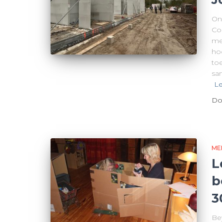
On
Co
me
ho
to
sa
Le
Do
ME
L
b
3
Be