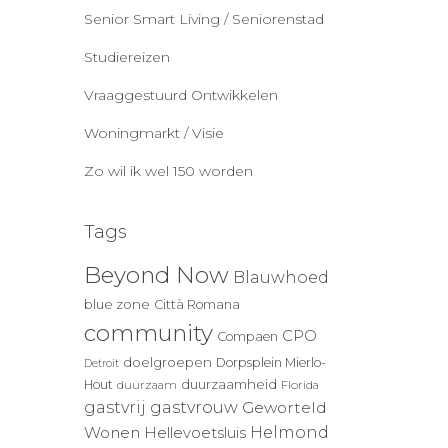
Senior Smart Living / Seniorenstad
Studiereizen
Vraaggestuurd Ontwikkelen
Woningmarkt / Visie
Zo wil ik wel 150 worden
Tags
Beyond Now
Blauwhoed
blue zone
Città Romana
community
CPO
Compaen
doelgroepen
Dorpsplein Mierlo-
Detroit
duurzaamheid
Hout
duurzaam
Florida
gastvrij
gastvrouw
Geworteld
Wonen
Helmond
Hellevoetsluis