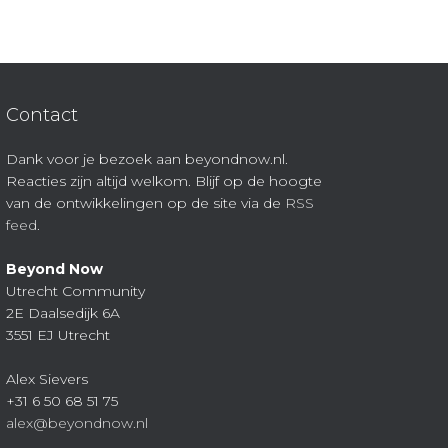
Contact
Dank voor je bezoek aan beyondnow.nl.
Reacties zijn altijd welkom. Blijf op de hoogte
van de ontwikkelingen op de site via de
RSS
feed
.
Beyond Now
Utrecht Community
2E Daalsedijk 6A
3551 EJ Utrecht
Alex Sievers
+31 6 50 68 51 75
alex@beyondnow.nl