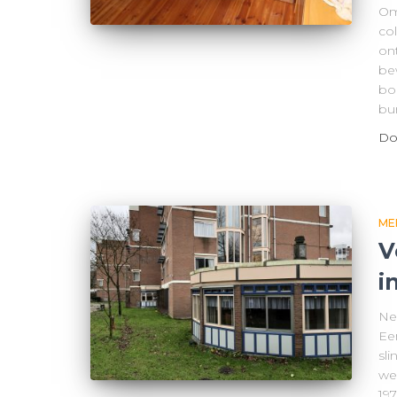
Om
co
on
be
bo
bu
Do
ME
V
i
Ne
Ee
sl
we
197