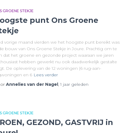
S GROENE STEKJE
oogste punt Ons Groene
tekje
nd vorige maand vierden we het hoogste punt bereikt was
 de bouw van Ons Groene Stekje in Joure. Prachtig om te
en dat het groene en gezonde project waaraan we jaren
thousiast hebben gewerkt nu ook daadwerkelijk gestalte
jgt. De oplevering van de 12 woningen (6 rug-aan-
gwoningen en 6
Lees verder
or
Annelies van der Nagel
,
1 jaar
geleden
S GROENE STEKJE
ROEN, GEZOND, GASTVRIJ in
oure!