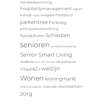
Herbestemming
hospitalitymanagement
Japan
moestuin
Katwijk
landgoed
Kyoto
parkentree
Parkweg
participatiesamenleving
Schiedam
RijswijkBuiten
senioren
Seniorenhuisvesting
Senior Smart Living
vakantiepark
Studiereis
sun city
trends
welzijn
Vitaal&Zo
Wonen
woningmarkt
woonwensen
woonvisie
woonconcepten
zorg