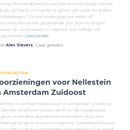
roep Flevoland bericht over het recente besluit van het
llege van B&W om ruimte te geven aan onze en andere
twikkelingen: “De komende paar jaar willen elf
wonerscollectieven gezamenlijk zo’n 300 woningen
uwen op vier plaatsen in Lelystad. Het college van
rgemeester
Lees verder
or
Alex Sievers
,
2 jaar
geleden
ER PROJECTEN
oorzieningen voor Nellestein
n Amsterdam Zuidoost
llestein is een bijzondere buurt in Amsterdam Zuidoost.
n beetje verscholen tussen de A9 en de Gaasperplas
ingeren meerdere appartementenblokken door een
elderige en groene woonomgeving. Gerealiseerd tussen
7 en 1982 is de buurt inmiddels sterk vergrijsd. Dat vraagt