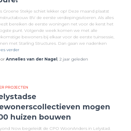
s Groene Stekje schiet lekker op! Deze maand plaatst
nstructabouw BV de eerste verdiepingsvloeren. Als alles
ezit bereiken de eerste woningen net voor de kerst het
ogste punt. Volgende week komen we met alle
ekomstige bewoners bij elkaar voor de eerste tuinsessie,
men met Starling Structures. Dan gaan we nadenken
es verder
or
Annelies van der Nagel
,
2 jaar
geleden
ER PROJECTEN
elystadse
ewonerscollectieven mogen
00 huizen bouwen
yond Now begeleidt de CPO WoonAnders in Lelystad.