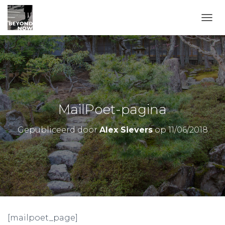
TOGG
MailPoet-pagina
Gepubliceerd door
Alex Sievers
op
11/06/2018
[mailpoet_page]