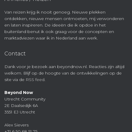
Van reizen krijg ik nooit genoeg. Nieuwe plekken
ontdekken, nieuwe mensen ontmoeten, mij verwonderen
en laten inspireren. De ideeën die ik opdoe in het
buitenland benut ik ook graag voor de concepten en
marktadviezen waar ik in Nederland aan werk.
Contact
Dank voor je bezoek aan beyondnow.nl. Reacties zijn altijd
welkom. Blijf op de hoogte van de ontwikkelingen op de
site via de
RSS feed
.
Beyond Now
Utrecht Community
2E Daalsedijk 6A
3551 EJ Utrecht
Alex Sievers
+31 6 50 68 51 75