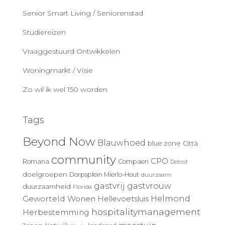
Senior Smart Living / Seniorenstad
Studiereizen
Vraaggestuurd Ontwikkelen
Woningmarkt / Visie
Zo wil ik wel 150 worden
Tags
Beyond Now
Blauwhoed
blue zone
Città
community
CPO
Romana
Compaen
Detroit
doelgroepen
Dorpsplein Mierlo-Hout
duurzaam
gastvrij
gastvrouw
duurzaamheid
Florida
Geworteld Wonen
Helmond
Hellevoetsluis
hospitalitymanagement
Herbestemming