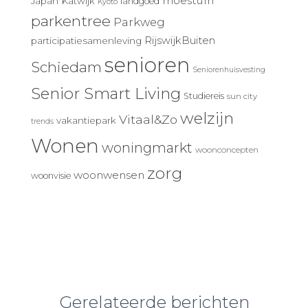
moestuin
Japan
Katwijk
landgoed
Kyoto
parkentree
Parkweg
RijswijkBuiten
participatiesamenleving
senioren
Schiedam
Seniorenhuisvesting
Senior Smart Living
Studiereis
sun city
welzijn
Vitaal&Zo
vakantiepark
trends
Wonen
woningmarkt
woonconcepten
zorg
woonwensen
woonvisie
Gerelateerde berichten