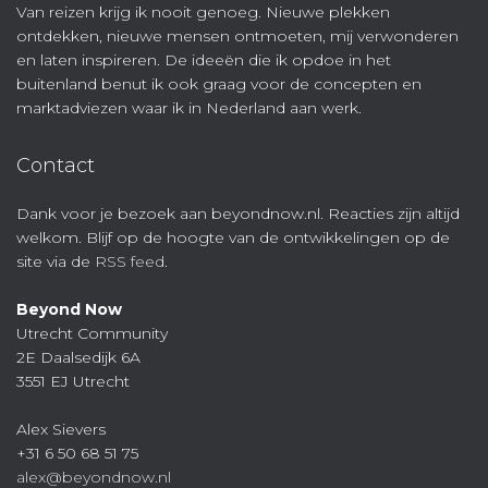
Van reizen krijg ik nooit genoeg. Nieuwe plekken
ontdekken, nieuwe mensen ontmoeten, mij verwonderen
en laten inspireren. De ideeën die ik opdoe in het
buitenland benut ik ook graag voor de concepten en
marktadviezen waar ik in Nederland aan werk.
Contact
Dank voor je bezoek aan beyondnow.nl. Reacties zijn altijd
welkom. Blijf op de hoogte van de ontwikkelingen op de
site via de
RSS feed
.
Beyond Now
Utrecht Community
2E Daalsedijk 6A
3551 EJ Utrecht
Alex Sievers
+31 6 50 68 51 75
alex@beyondnow.nl