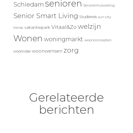
senioren
Schiedam
Seniorenhuisvesting
Senior Smart Living
Studiereis
sun city
welzijn
Vitaal&Zo
vakantiepark
trends
Wonen
woningmarkt
woonconcepten
zorg
woonwensen
woonvisie
Gerelateerde
berichten