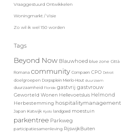
Vraaggestuurd Ontwikkelen
Woningmarkt / Visie
Zo wil ik wel 150 worden
Tags
Beyond Now
Blauwhoed
blue zone
Città
community
CPO
Romana
Compaen
Detroit
doelgroepen
Dorpsplein Mierlo-Hout
duurzaam
gastvrij
gastvrouw
duurzaamheid
Florida
Geworteld Wonen
Helmond
Hellevoetsluis
hospitalitymanagement
Herbestemming
moestuin
Japan
Katwijk
landgoed
Kyoto
parkentree
Parkweg
RijswijkBuiten
participatiesamenleving