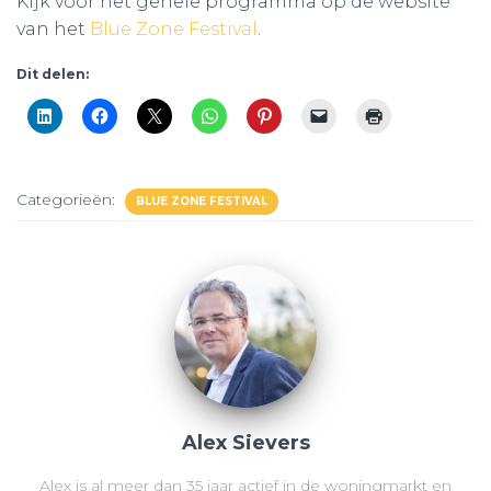
Kijk voor het gehele programma op de website
van het
Blue Zone Festival
.
Dit delen:
Categorieën:
BLUE ZONE FESTIVAL
Alex Sievers
Alex is al meer dan 35 jaar actief in de woningmarkt en