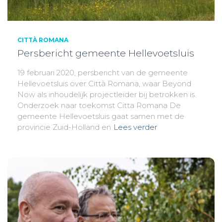
CITTÀ ROMANA
Persbericht gemeente Hellevoetsluis
19 februari 2020, persbericht van de gemeente
Hellevoetsluis over Città Romana, waar Beyond
Now als inhoudelijk projectleider bij betrokken is.
Onderzoek naar toekomst Citta Romana De
gemeente Hellevoetsluis gaat samen met de
provincie Zuid-Holland en
Lees verder