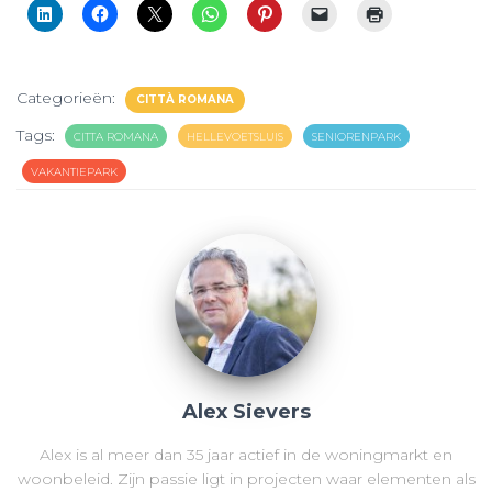
Categorieën:
CITTÀ ROMANA
Tags:
CITTA ROMANA
HELLEVOETSLUIS
SENIORENPARK
VAKANTIEPARK
Alex Sievers
Alex is al meer dan 35 jaar actief in de woningmarkt en
woonbeleid. Zijn passie ligt in projecten waar elementen als