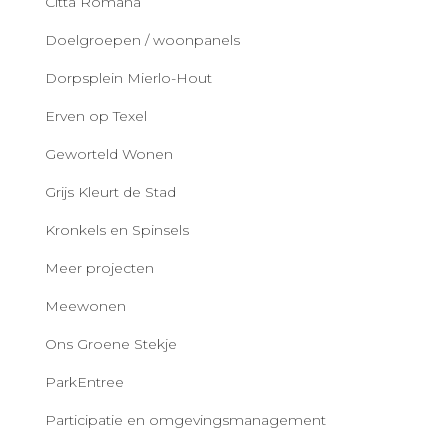
Città Romana
Doelgroepen / woonpanels
Dorpsplein Mierlo-Hout
Erven op Texel
Geworteld Wonen
Grijs Kleurt de Stad
Kronkels en Spinsels
Meer projecten
Meewonen
Ons Groene Stekje
ParkEntree
Participatie en omgevingsmanagement