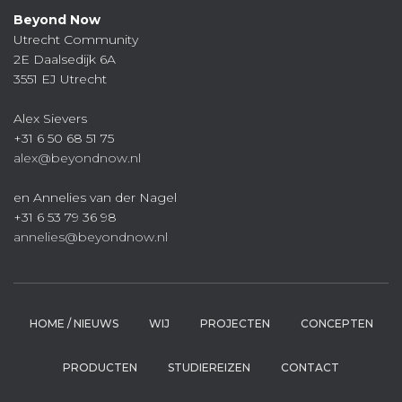
Beyond Now
Utrecht Community
2E Daalsedijk 6A
3551 EJ Utrecht
Alex Sievers
+31 6 50 68 51 75
alex@beyondnow.nl
en Annelies van der Nagel
+31 6 53 79 36 98
annelies@beyondnow.nl
HOME / NIEUWS
WIJ
PROJECTEN
CONCEPTEN
PRODUCTEN
STUDIEREIZEN
CONTACT