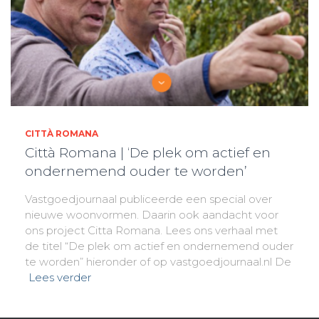
CITTÀ ROMANA
Città Romana | ‘De plek om actief en
ondernemend ouder te worden’
Vastgoedjournaal publiceerde een special over
nieuwe woonvormen. Daarin ook aandacht voor
ons project Citta Romana. Lees ons verhaal met
de titel “De plek om actief en ondernemend ouder
te worden” hieronder of op vastgoedjournaal.nl De
Lees verder