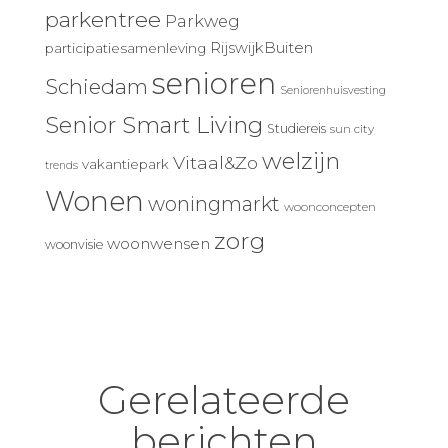
parkentree
Parkweg
RijswijkBuiten
participatiesamenleving
senioren
Schiedam
Seniorenhuisvesting
Senior Smart Living
Studiereis
sun city
welzijn
Vitaal&Zo
vakantiepark
trends
Wonen
woningmarkt
woonconcepten
zorg
woonwensen
woonvisie
Gerelateerde
berichten