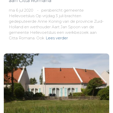
aan Città Romana
ma 6 jul 2020 • persbericht gemeente
Hellevoetsluis Op vrijdag 3 juli brachten
gedeputeerde Anne Koning van de provincie Zuid-
Holland en wethouder Aart Jan Spoon van de
gemeente Hellevoetsluis een werkbezoek aan
Citta Romana. Ook
Lees verder