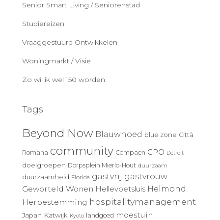
Senior Smart Living / Seniorenstad
Studiereizen
Vraaggestuurd Ontwikkelen
Woningmarkt / Visie
Zo wil ik wel 150 worden
Tags
Beyond Now
Blauwhoed
blue zone
Città
community
CPO
Romana
Compaen
Detroit
doelgroepen
Dorpsplein Mierlo-Hout
duurzaam
gastvrij
gastvrouw
duurzaamheid
Florida
Geworteld Wonen
Helmond
Hellevoetsluis
hospitalitymanagement
Herbestemming
moestuin
Japan
Katwijk
landgoed
Kyoto